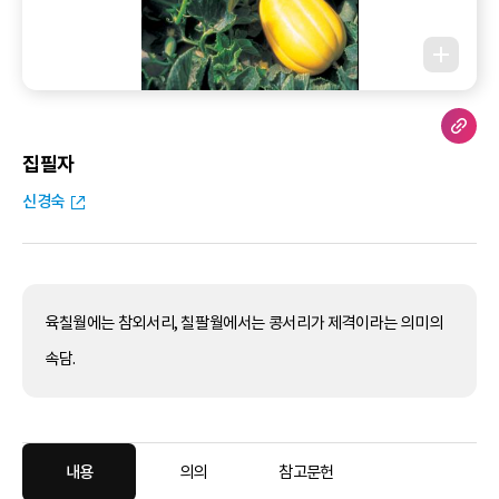
집필자
신경숙
육칠월에는 참외서리, 칠팔월에서는 콩서리가 제격이라는 의미의
속담.
내용
의의
참고문헌