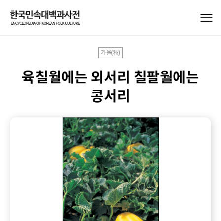
가을(秋)
육칠월에는 외서리 칠팔월에는
콩서리