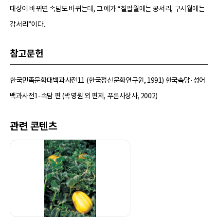
대상이 바뀌면 속담도 바뀌는데, 그 예가 “칠팔월에는 콩서리, 구시월에는
감서리”이다.
참고문헌
한국민족문화대백과사전11 (한국정신문화연구원, 1991) 한국속담·성어
백과사전1-속담 편 (박영원 외 편저, 푸른사상사, 2002)
관련 콘텐츠