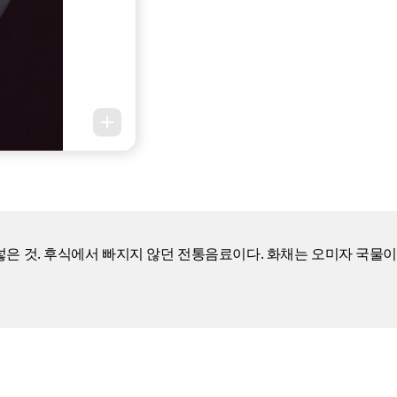
 넣은 것. 후식에서 빠지지 않던 전통음료이다. 화채는 오미자 국물