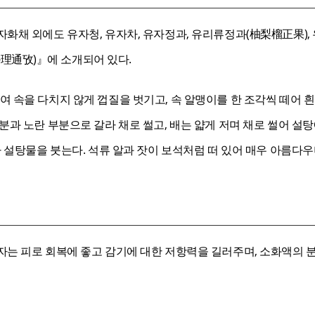
화채 외에도 유자청, 유자차, 유자정과, 유리류정과(柚梨榴正果),
通攷)』에 소개되어 있다.
 속을 다치지 않게 껍질을 벗기고, 속 알맹이를 한 조각씩 떼어 흰
분과 노란 부분으로 갈라 채로 썰고, 배는 얇게 저며 채로 썰어 설탕
아 설탕물을 붓는다. 석류 알과 잣이 보석처럼 떠 있어 매우 아름다우
자는 피로 회복에 좋고 감기에 대한 저항력을 길러주며, 소화액의 