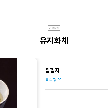
가을(秋)
유자화채
집필자
윤숙경