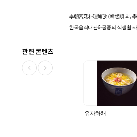
李朝宮廷料理通攷 (韓熙順 외, 學叢社
한국음식대관6-궁중의 식생활·사찰의
관련 콘텐츠
유자화채