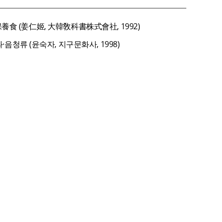
保養食 (姜仁姬, 大韓敎科書株式會社, 1992)
음청류 (윤숙자, 지구문화사, 1998)