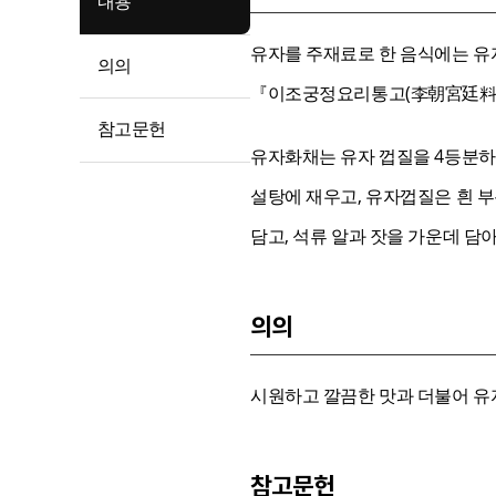
내용
유자를 주재료로 한 음식에는 유자
의의
『이조궁정요리통고(李朝宮廷料理
참고문헌
유자화채는 유자 껍질을 4등분하여
설탕에 재우고, 유자껍질은 흰 부
담고, 석류 알과 잣을 가운데 담
의의
시원하고 깔끔한 맛과 더불어 유
참고문헌