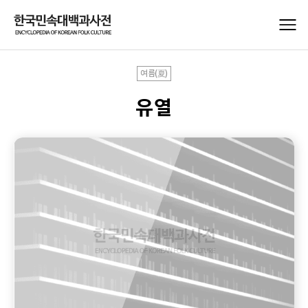
여름(夏)
유열