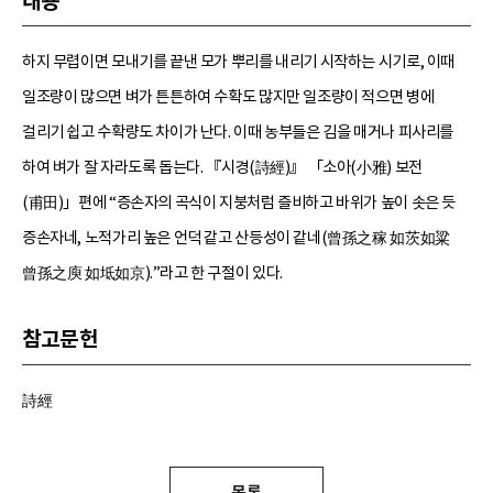
내용
하지 무렵이면 모내기를 끝낸 모가 뿌리를 내리기 시작하는 시기로, 이때
일조량이 많으면 벼가 튼튼하여 수확도 많지만 일조량이 적으면 병에
걸리기 쉽고 수확량도 차이가 난다. 이때 농부들은 김을 매거나 피사리를
하여 벼가 잘 자라도록 돕는다. 『시경(詩經)』 「소아(小雅) 보전
(甫田)」편에 “증손자의 곡식이 지붕처럼 즐비하고 바위가 높이 솟은 듯
증손자네, 노적가리 높은 언덕 같고 산등성이 같네(曾孫之稼 如茨如粱
曾孫之庾 如坻如京).”라고 한 구절이 있다.
참고문헌
詩經
목록