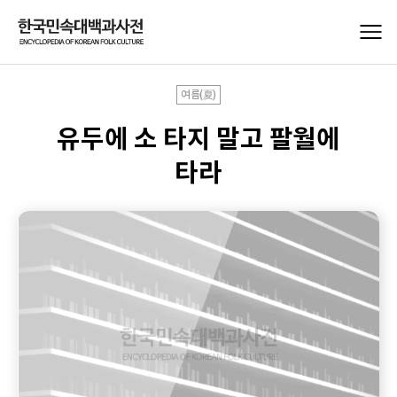
여름(夏)
유두에 소 타지 말고 팔월에
타라