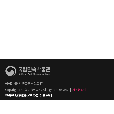
03045 서울시 종로구 삼청로 37
Copyright © 국립민속박물관. All Rights Reserved.
|
저작권정책
한국민속대백과사전 자료 이용 안내
1. 한국민속대백과사전의 텍스트는 공공누리 제2유형(출처명시+상업적 이용금지)을
적용합니다.