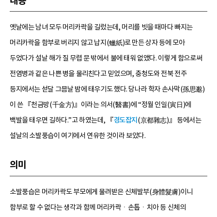
내용
옛날에는 남녀 모두 머리카락을 길렀는데, 머리를 빗을 때마다 빠지는
머리카락을 함부로 버리지 않고 납지(蠟紙)로 만든 상자 등에 모아
두었다가 설날 해가 질 무렵 문 밖에서 불에 태워 없앴다. 이렇게 함으로써
전염병과 같은 나쁜 병을 물리친다고 믿었으며, 충청도와 전북 전주
등지에서는 섣달 그믐날 밤에 태우기도 했다. 당나라 학자 손사막(孫思邈)
이 쓴 『천금방(千金方)』이라는 의서(醫書)에 “정월 인일(寅日)에
백발을 태우면 길하다.”고 하였는데, 『
경도잡지
(京都雜志)』 등에서는
설날의 소발풍습이 여기에서 연유한 것이라 보았다.
의미
소발풍습은 머리카락도 부모에게 물려받은 신체발부(身體髮膚)이니
함부로 할 수 없다는 생각과 함께 머리카락ㆍ손톱ㆍ치아 등 신체의