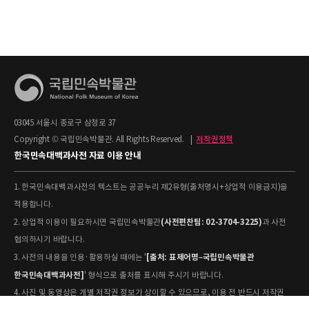
03045 서울시 종로구 삼청로 37
Copyright © 국립민속박물관. All Rights Reserved.
|
저작권정책
한국민속대백과사전 자료 이용 안내
1. 한국민속대백과사전의 텍스트는 공공누리 제2유형(출처명시+상업적 이용금지)을
적용합니다.
(사전편찬팀: 02-3704-3225)
2. 상업적 이용이 필요하시면 국립민속박물관
과 사전
협의하시기 바랍니다.
[출처: 표제어명–국립민속박물관
3. 사전의 내용을 인용·활용하실 때에는 '
한국민속대백과사전]
' 형식으로 출처를 표시해 주시기 바랍니다.
4. 사진 및 동영상은 개별 저작권 정보가 상이할 수 있으므로, 이용 전 반드시 저작권