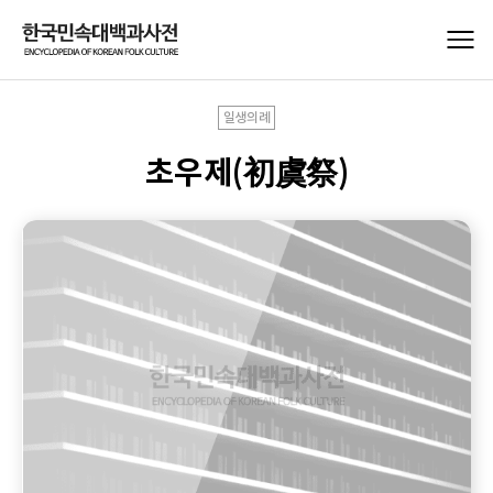
일생의례
초우제(初虞祭)