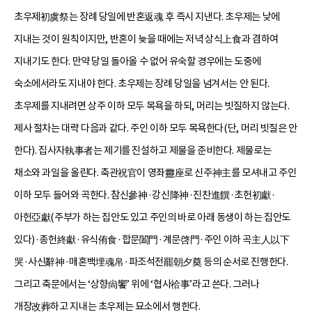
초우제初虞祭는 장례 당일에 반혼返魂 후 즉시 지낸다. 초우제는 낮에
지내는 것이 원칙이지만, 반혼이 늦을 때에는 저녁 상식上食과 겸하여
지내기도 한다. 만약 당일 돌아올 수 없어 유숙할 경우에는 도중에
숙소에서라도 지내야 한다. 초우제는 장례 당일을 넘겨서는 안 된다.
초우제를 지내려면 상주 이하 모두 목욕을 하되, 머리는 빗질하지 않는다.
제사 절차는 대략 다음과 같다. 주인 이하 모두 목욕한다(단, 머리 빗질은 안
한다). 집사자執事者는 제기를 진설하고 제물을 준비한다. 제물로는
채소와 과일을 올린다. 축관祝官이 영좌靈座로 신주神主를 모셔내고 주인
이하 모두 들어와 곡한다. 참신參神·강신降神·진찬進饌·초헌初獻·
아헌亞獻(주부가 하는 집안도 있고 주인의 바로 아래 동생이 하는 집안도
있다)·종헌終獻·유식侑食·합문闔門·계문啓門·주인 이하 곡主人以下
哭·사신辭神·매혼백埋魂帛·파조석전罷朝夕奠 등의 순서로 진행한다.
그리고 축문에서는 ‘상향尙饗’ 위에 ‘협사祫事’라고 쓴다. 그러나
개장改葬하고 지내는 초우제는 묘소에서 행한다.