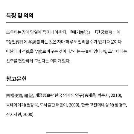
특징 및 의의
초우제는 장례 당일에 꼭 지내야 한다. 『예기禮記』 「단궁檀弓」에
“장일葬日에 우虞를 하는 것은 차마 하루도 멀리할 수가 없기 때문이다.
이날에야 전奠을 우虞로 바꾸는 것이다.”라는 구절이 있다. 즉, 초우제에는
신주를 편안하게 모신다는 의미가 있다.
참고문헌
四禮便覽, 禮 記, 개정증보판 한국 의례의 연구(송재용, 박문사, 2010),
육례이야기(권광욱, 도서출판 해돋이, 2000), 한국 고전의례 상식(정경주,
신지서원, 2000).