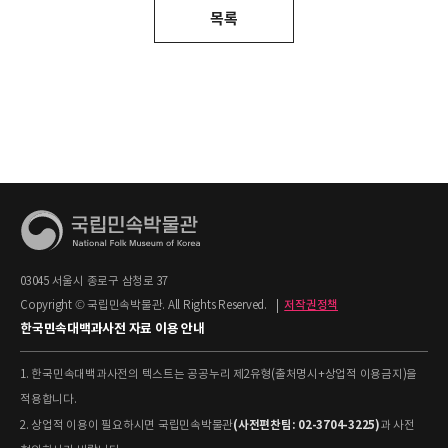
목록
03045 서울시 종로구 삼청로 37
Copyright © 국립민속박물관. All Rights Reserved.
|
저작권정책
한국민속대백과사전 자료 이용 안내
1. 한국민속대백과사전의 텍스트는 공공누리 제2유형(출처명시+상업적 이용금지)을
적용합니다.
(사전편찬팀: 02-3704-3225)
2. 상업적 이용이 필요하시면 국립민속박물관
과 사전