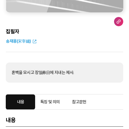
집필자
송재용(宋宰鏞)
혼백을 모시고 장일葬日에 지내는 제사.
내용
특징 및 의의
참고문헌
내용