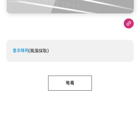
풍조채취
(風藻採取)
목록