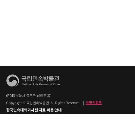
03045 서울시 종로구 삼청로 37
Copyright © 국립민속박물관. All Rights Reserved.
|
저작권정책
한국민속대백과사전 자료 이용 안내
1. 한국민속대백과사전의 텍스트는 공공누리 제2유형(출처명시+상업적 이용금지)을
적용합니다.