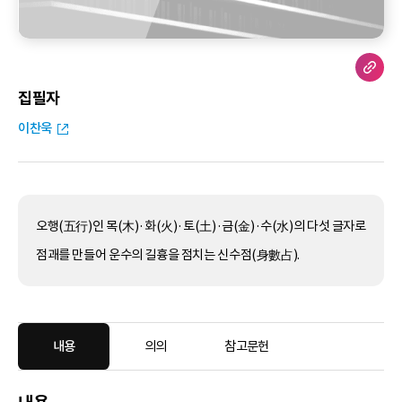
집필자
이찬욱
오행(五行)인 목(木)·화(火)·토(土)·금(金)·수(水)의 다섯 글자로
점괘를 만들어 운수의 길흉을 점치는 신수점(身數占).
내용
의의
참고문헌