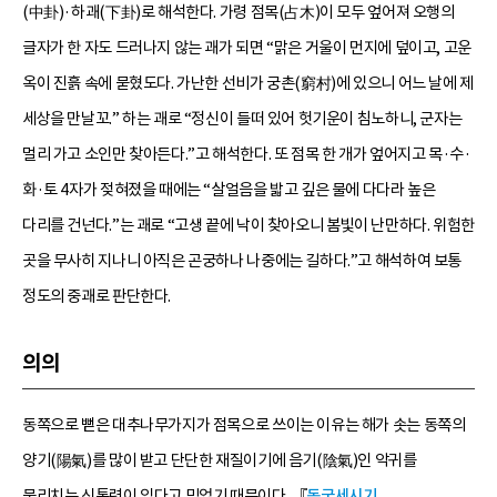
(中卦)·하괘(下卦)로 해석한다. 가령 점목(占木)이 모두 엎어져 오행의
글자가 한 자도 드러나지 않는 괘가 되면 “맑은 거울이 먼지에 덮이고, 고운
옥이 진흙 속에 묻혔도다. 가난한 선비가 궁촌(窮村)에 있으니 어느 날에 제
세상을 만날꼬.” 하는 괘로 “정신이 들떠 있어 헛기운이 침노하니, 군자는
멀리 가고 소인만 찾아든다.”고 해석한다. 또 점목 한 개가 엎어지고 목·수·
화·토 4자가 젖혀졌을 때에는 “살얼음을 밟고 깊은 물에 다다라 높은
다리를 건넌다.”는 괘로 “고생 끝에 낙이 찾아오니 봄빛이 난만하다. 위험한
곳을 무사히 지나니 아직은 곤궁하나 나중에는 길하다.”고 해석하여 보통
정도의 중괘로 판단한다.
의의
동쪽으로 뻗은 대추나무가지가 점목으로 쓰이는 이유는 해가 솟는 동쪽의
양기(陽氣)를 많이 받고 단단한 재질이기에 음기(陰氣)인 악귀를
물리치는 신통력이 있다고 믿었기 때문이다. 『
동국세시기