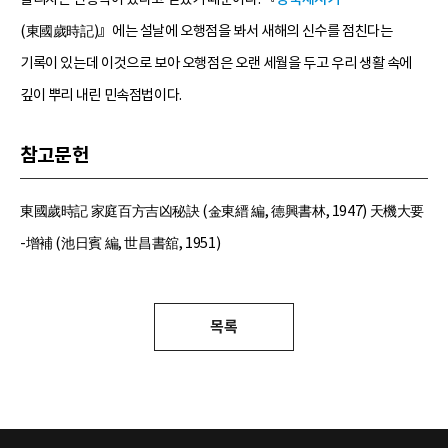
(東國歲時記)』에는 설날에 오행점을 봐서 새해의 신수를 점친다는
기록이 있는데 이것으로 보아 오행점은 오랜 세월을 두고 우리 생활 속에
깊이 뿌리 내린 민속점법이다.
참고문헌
東國歲時記 家庭百方吉凶秘訣 (金東縉 編, 德興書林, 1947) 天機大要
-增補 (池日賓 編, 世昌書舘, 1951)
목록