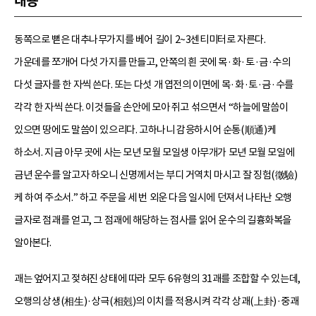
내용
동쪽으로 뻗은 대추나무가지를 베어 길이 2~3센티미터로 자른다.
가운데를 쪼개어 다섯 가지를 만들고, 안쪽의 흰 곳에 목·화·토·금·수의
다섯 글자를 한 자씩 쓴다. 또는 다섯 개 엽전의 이면에 목·화·토·금·수를
각각 한 자씩 쓴다. 이것들을 손안에 모아 쥐고 섞으면서 “하늘에 말씀이
있으면 땅에도 말씀이 있으리다. 고하나니 감응하시어 순통(順通)케
하소서. 지금 아무 곳에 사는 모년 모월 모일생 아무개가 모년 모월 모일에
금년 운수를 알고자 하오니 신명께서는 부디 거역치 마시고 잘 징험(徵驗)
케 하여 주소서.” 하고 주문을 세 번 외운 다음 일시에 던져서 나타난 오행
글자로 점괘를 얻고, 그 점괘에 해당하는 점사를 읽어 운수의 길흉화복을
알아본다.
괘는 엎어지고 젖혀진 상태에 따라 모두 6유형의 31괘를 조합할 수 있는데,
오행의 상생(相生)·상극(相剋)의 이치를 적용시켜 각각 상괘(上卦)·중괘