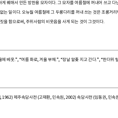
게 꿰매서 만든 방한용 모자이다. 그 모자를 여름철에 꺼내어 쓰고 다닌
없는 일이다. 오뉴월 여름철에 그 두룽다리를 꺼내 쓰는 것은 조롱거리
짓을 함으로써, 주위사람의 비웃음을 사게 되는 것이 그것이다.
베옷.”, “여름 화로, 겨울 부채.”, “장날 말좆 지고 간다.”, “한더위 
962) 제주속담사전 (고재환, 민속원, 2002) 속담사전 (임동권, 민속원,