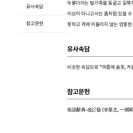
두룽다리는 털가죽을 둥글고 길쭉하
유사속담
이상이 아니고서는 좀처럼 있을 수 
참고문헌
못하고 격에 어울리지 않는 엉뚱한 
유사속담
비슷한 속담으로 “여름에 솜옷, 겨울에 
참고문헌
俗談辭典-改訂版 (李基文, 一潮閣, 1