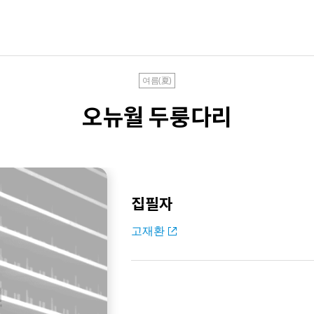
여름(夏)
오뉴월 두룽다리
집필자
고재환