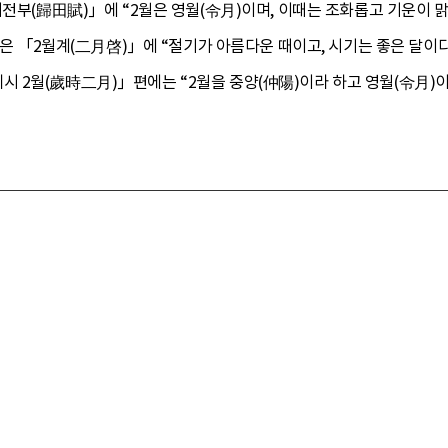
귀전부(歸田賦)」에 “2월은 영월(令月)이며, 이때는 조화롭고 기운이 맑
 지은 「2월계(二月啓)」에 “절기가 아름다운 때이고, 시기는 좋은 달이
 2월(歲時二月)」편에는 “2월을 중양(仲陽)이라 하고 영월(令月)이