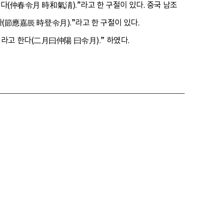
다(仲春令月 時和氣淸).”라고 한 구절이 있다. 중국 남조
다(節應嘉辰 時登令月).”라고 한 구절이 있다.
라고 한다(二月曰仲陽 曰令月).” 하였다.