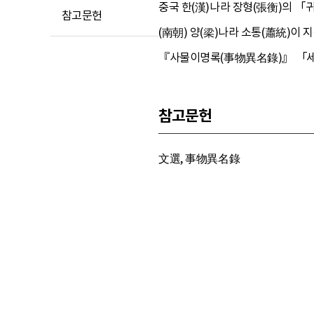
중국 한(漢)나라 장형(張衡)의 「
참고문헌
(南朝) 양(梁)나라 소통(蕭統)이
『사물이명록(事物異名錄)』 「세시
참고문헌
文選, 事物異名錄