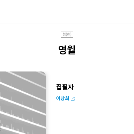
봄(春)
영월
집필자
이창희