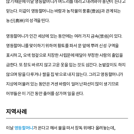
많기 때문에 이날 영등할머니가 며느리를 데리고 내려와야 풍년이 든다고
믿는다. 이같이 영등할머니는 바람과 농작물의 풍흉(豊凶)과 관계되는
농신(農神)의 성격을 띤다.
영등할머니가 인간 세상에 있는 동안에는 여러 가지 금속(禁俗)이 있다.
영등할머니를 맞이하기 위하여 황토를 파서 문 앞에 뿌려 신성 구역을
표시하고, 오색 헝겊으로 치장한 사립문에 매달아 부정한 사람의 출입을
금한다. 또 창도 바르지 않고 고운 옷을 입는 것도 삼간다. 논밭갈이도 하지
않으며 땅을 다루거나 쌀을 집 밖으로 내지 않는다. 그리고 영등할머니가
지상에 머물러 있는 동안은 거센 바람이 일어 난파선이 많이 생기므로
어부들은 이 기간 동안 출어를 삼가며 일을 쉰다.
지역사례
이날
영등할머니
가 온다고 해서 물을 떠서 장독 위에다 올려놓는데,