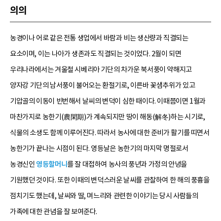
의의
농경이나 어로 같은 전통 생업에서 바람과 비는 생산량과 직결되는
요소이며, 이는 나아가 생존과도 직결되는 것이었다. 2월이 되면
우리나라에서는 겨울철 시베리아 기단의 차가운 북서풍이 약해지고
양자강 기단의 남서풍이 불어오는 환절기로, 이른바 꽃샘추위가 있고
기압골의 이동이 빈번해서 날씨의 변덕이 심한 때이다. 이때쯤이면 1월과
마찬가지로 농한기(農閑期)가 계속되지만 땅이 해동(解冬)하는 시기로,
식물의 소생도 함께 이루어진다. 따라서 농사에 대한 준비가 활기를 띠면서
농한기가 끝나는 시점이 된다. 영등날은 농한기의 마지막 명절로서
농경신인
영등할머니
를 잘 대접하여 농사의 풍년과 가정의 안녕을
기원했던 것이다. 또한 이때의 변덕스러운 날씨를 관찰하여 한 해의 풍흉을
점치기도 했는데, 날씨와 딸, 며느리와 관련한 이야기는 당시 사람들의
가족에 대한 관념을 잘 보여준다.