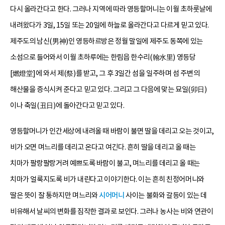
다시 올라간다고 한다. 그러나 지역에 따라 영등할머니는 이월 초하룻날에
내려왔다가 3일, 15일 또는 20일에 하늘로 올라간다고 다르게 믿고 있다.
제주도의 남신(男神)인 영등하르방은 정월 말일에 제주도 동쪽에 있는
소섬으로 들어와서 이월 초하루에는 한림읍 한수리(翰水里) 영등당
[燃燈堂]에 와서 제(祭)를 받고, 그 후 3일간 섬을 일주하며 섬 주변의
해산물을 증식시켜 준다고 믿고 있다. 그리고 그 다음에 맞는 묘일(卯日)
이나 축일(丑日)에 돌아간다고 믿고 있다.
영등할머니가 인간세상에 내려올 때 바람이 불면 딸을 데리고 오는 것이고,
비가 오면 며느리를 데리고 온다고 여긴다. 흔히 딸을 데리고 올 때는
치마가 팔랑팔랑거려 예쁘도록 바람이 불고, 며느리를 데리고 올 때는
치마가 얼룩지도록 비가 내린다고 이야기한다. 이는 흔히 친정어머니와
딸은 뜻이 잘 통하지만 며느리와
시어머니
사이는 불화와 갈등이 있는 데
비유해서 날씨의 변화를 짐작한 결과로 보인다. 그러나 농사는 비와 연관이