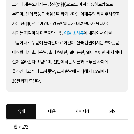
그러나 제주도에서는 남신(男神)으로도 여겨 영등하르방으로
부르며, 신의 직능도 바람신이라기보다는 어패류의 씨를 뿌려주고
가는 신(神)으로 여긴다. 영등할머니가 내려왔다가 올라가는
시기는 지역마다 다르지만 보통
이월 초하루
에 내려와서 이월
보름이나 스무날에 올라간다고 여긴다. 전북 남원에서는 초하룻날
내려왔다가 초나흗날, 초아흐렛날, 열나흗날, 열아흐렛날 세 차례에
걸쳐 올라간다고 믿으며, 진안에서는 보름과 스무날 사이에
올라간다고 믿어 초하룻날, 초사흗날에 시작해서 15일에서
20일까지 모신다.
유래
내용
지역사례
의의
참고문헌