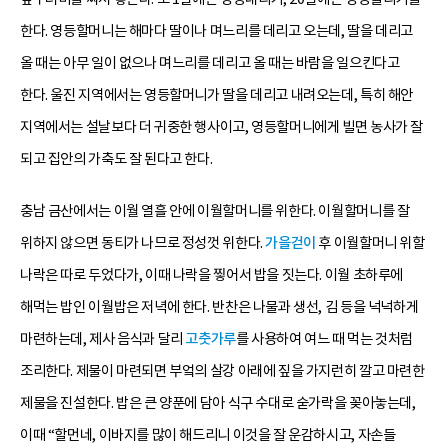
한다. 영등할머니는 해마다 딸이나 며느리를 데리고 오는데, 딸을 데리고
올 때는 아무 일이 없으나 며느리를 데리고 올 때는 바람을 일으킨다고
한다. 울진 지역에서는 영등할머니가 딸을 데리고 내려오는데, 특히 해안
지역에서는 설날보다 더 귀중한 행사이고, 영등할머니에게 빌면 농사가 잘
되고 집안의 가축도 잘 된다고 한다.
충남 금산에서는 이월 열흘 안에 이월할머니를 위한다. 이월할머니를 잘
위하지 않으면 동티가 나므로 정성껏 위한다.
가을걷이
후 이월할머니 위할
나락은 따로 두었다가, 이때 나락을 찧어서 밥을 짓는다. 이월 초하루에
해먹는 밥인 이월밥은 저녁에 한다. 반찬은 나물과 생선, 김 등을 넉넉하게
마련하는데, 제사 음식과 달리
고춧가루
를 사용하여 여느 때 먹는 것처럼
조리한다. 제물이 마련되면 부엌의 살강 아래에 짚을 가지런히 깔고 마련한
제물을 진설한다. 밥은 큰 양푼에 담아 식구 수대로 숟가락을 꽂아놓는데,
이때 “할먼네, 이바지를 많이 해드리니 이것을 잘 운감하시고, 자손들