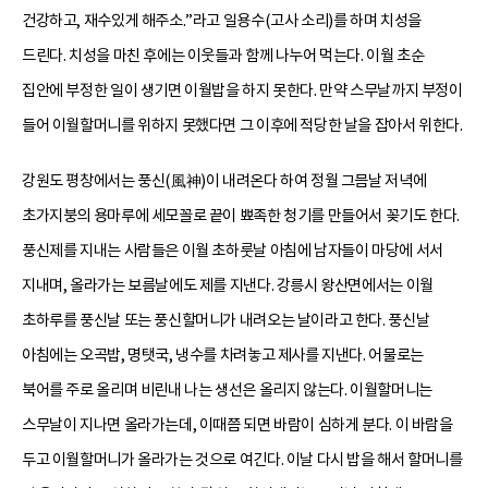
건강하고, 재수있게 해주소.”라고 일용수(고사 소리)를 하며 치성을
드린다. 치성을 마친 후에는 이웃들과 함께 나누어 먹는다. 이월 초순
집안에 부정한 일이 생기면 이월밥을 하지 못한다. 만약 스무날까지 부정이
들어 이월할머니를 위하지 못했다면 그 이후에 적당한 날을 잡아서 위한다.
강원도 평창에서는 풍신(風神)이 내려온다 하여 정월 그믐날 저녁에
초가지붕의 용마루에 세모꼴로 끝이 뾰족한 청기를 만들어서 꽂기도 한다.
풍신제를 지내는 사람들은 이월 초하룻날 아침에 남자들이 마당에 서서
지내며, 올라가는 보름날에도 제를 지낸다. 강릉시 왕산면에서는 이월
초하루를 풍신날 또는 풍신할머니가 내려오는 날이라고 한다. 풍신날
아침에는 오곡밥, 명탯국, 냉수를 차려놓고 제사를 지낸다. 어물로는
북어를 주로 올리며 비린내 나는 생선은 올리지 않는다. 이월할머니는
스무날이 지나면 올라가는데, 이때쯤 되면 바람이 심하게 분다. 이 바람을
두고 이월할머니가 올라가는 것으로 여긴다. 이날 다시 밥을 해서 할머니를