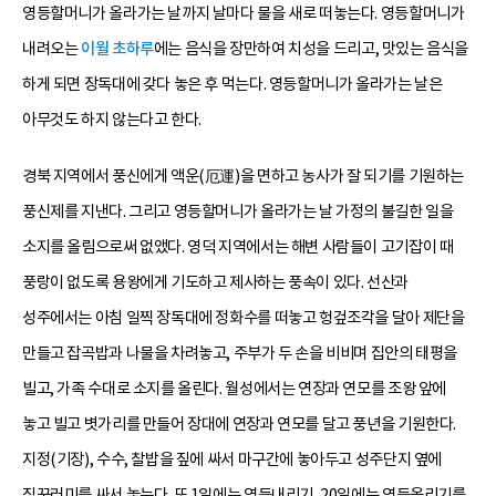
영등할머니가 올라가는 날까지 날마다 물을 새로 떠놓는다. 영등할머니가
내려오는
이월 초하루
에는 음식을 장만하여 치성을 드리고, 맛있는 음식을
하게 되면 장독대에 갖다 놓은 후 먹는다. 영등할머니가 올라가는 날은
아무것도 하지 않는다고 한다.
경북 지역에서 풍신에게 액운(厄運)을 면하고 농사가 잘 되기를 기원하는
풍신제를 지낸다. 그리고 영등할머니가 올라가는 날 가정의 불길한 일을
소지를 올림으로써 없앴다. 영덕 지역에서는 해변 사람들이 고기잡이 때
풍랑이 없도록 용왕에게 기도하고 제사하는 풍속이 있다. 선산과
성주에서는 아침 일찍 장독대에 정화수를 떠놓고 헝겊조각을 달아 제단을
만들고 잡곡밥과 나물을 차려놓고, 주부가 두 손을 비비며 집안의 태평을
빌고, 가족 수대로 소지를 올린다. 월성에서는 연장과 연모를 조왕 앞에
놓고 빌고 볏가리를 만들어 장대에 연장과 연모를 달고 풍년을 기원한다.
지정(기장), 수수, 찰밥을 짚에 싸서 마구간에 놓아두고 성주단지 옆에
짚꾸러미를 싸서 놓는다. 또 1일에는 영등내리기, 20일에는 영등올리기를