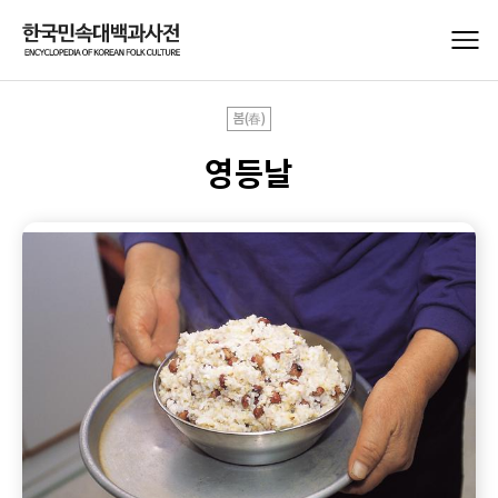
봄(春)
영등날