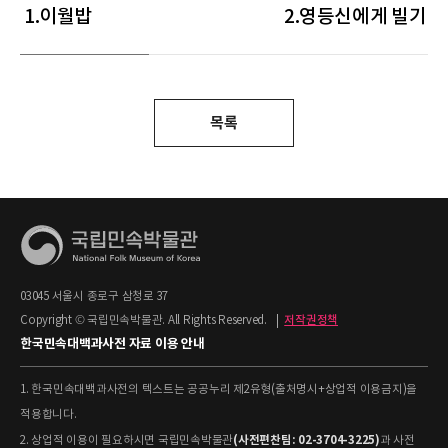
1.이월밥
2.영등신에게 빌기
목록
03045 서울시 종로구 삼청로 37
Copyright © 국립민속박물관. All Rights Reserved.
|
저작권정책
한국민속대백과사전 자료 이용 안내
1. 한국민속대백과사전의 텍스트는 공공누리 제2유형(출처명시+상업적 이용금지)을
적용합니다.
(사전편찬팀: 02-3704-3225)
2. 상업적 이용이 필요하시면 국립민속박물관
과 사전