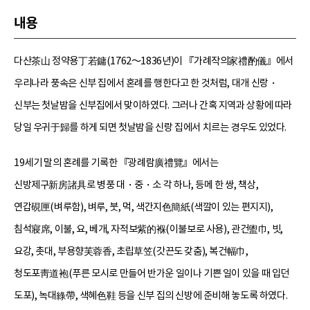
내용
다산茶山 정약용丁若鏞(1762～1836년)이 『가례작의家禮酌儀』에서
우리나라 풍속은 신부 집에서 혼례를 행한다고 한 것처럼, 대개 신랑・
신부는 첫날밤을 신부집에서 맞이하였다. 그러나 간혹 지역과 상황에 따라
당일 우귀于歸를 하게 되면 첫날밤을 신랑 집에서 치르는 경우도 있었다.
19세기 말의 혼례를 기록한 『광례람廣禮覽』에서는
신방제구新房諸具로 병풍 대・중・소 각 하나, 등메 한 쌍, 책상,
연갑硯匣(벼루함), 벼루, 붓, 먹, 색간지色簡紙(색깔이 있는 편지지),
침석寢席, 이불, 요, 베개, 자적보紫的褓(이불보로 사용), 관건盥巾, 빗,
요강, 촛대, 부용향芙蓉香, 초립草笠(갓끈도 갖춤), 복건幅巾,
청도포靑道袍(푸른 모시로 만들어 반가운 일이나 기쁜 일이 있을 때 입던
도포), 녹대綠帶, 색혜色鞋 등을 신부 집의 신방에 준비해 놓도록 하였다.