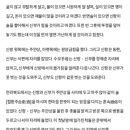
굶지 않고 무탈하게 살고, 물이 있으면 시원하게 잘 살며, 실이 있으면 명이
길고, 돈이 있으면 재물이 많을 것이라고 여겼다. 반면술이 있으면 신랑이
술을 좋아해서 신부가 힘들 것이라고 여겼다. 또한 빈 그릇에 뚜껑을 덮어
놓기도 했는데 이것을 먼저 열면 가난하게 살 것이라고 점쳤다.
신방 윗목에는 주안상, 아랫목에는 원앙금침을 폈다. 그리고 신랑은 동편,
신부는 서편에 자리를 잡았다. 수모手母는 신랑・신부를 정해준 자리에
앉히고, 신부에게 신방에서의 몸가짐을 알려준 다음 나간다. 신랑은 신부가
옷 벗는 것을 도와주고, 신부도 신랑이 겉옷 벗는 것을 도와준다.
전라북도에서는 신랑과 신부가 주안상을 사이에 두고 마주 앉아 같이 술
[합환주合歡酒]을 마시며 한마음 한뜻이 되는 믿음을 다지는 혼속婚俗이
있었다. 신랑・신부는 주안상을 물린 후 촛불을 밝히고 방문 쪽으로 병풍을
두르고 나서야 자리에 들었다. 이 첫날밤에 일가친척들은 문밖에서
창호지를 뚫고 신방을 엿보기도 한다. 그 이유는 이 지역에 신부를