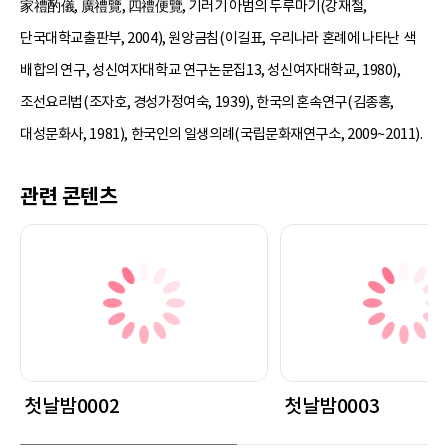
家禮酌儀, 廣禮覽, 四禮便覽, 기러기 아범의 두루마기(강재철,
단국대학교출판부, 2004), 원앙금침(이길표, 우리나라 혼례에 나타난 색
배합의 연구, 성신여자대학교 연구논문집13, 성신여자대학교, 1980),
조선요리법(조자호, 경성가정여숙, 1939), 한국의 혼속연구(김종홍,
대성문화사, 1981), 한국인의 일생의례(국립문화재연구소, 2009~2011).
관련 콘텐츠
첫날밤0002
첫날밤0003