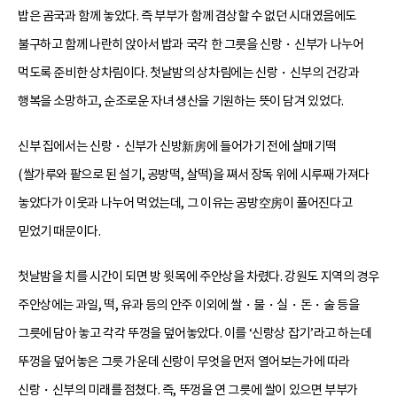
밥은 곰국과 함께 놓았다. 즉 부부가 함께 겸상할 수 없던 시대였음에도
불구하고 함께 나란히 앉아서 밥과 국각 한 그릇을 신랑・신부가 나누어
먹도록 준비한 상차림이다. 첫날밤의 상차림에는 신랑・신부의 건강과
행복을 소망하고, 순조로운 자녀 생산을 기원하는 뜻이 담겨 있었다.
신부 집에서는 신랑・신부가 신방新房에 들어가기 전에 살매기떡
(쌀가루와 팥으로 된 설기, 공방떡, 살떡)을 쪄서 장독 위에 시루째 가져다
놓았다가 이웃과 나누어 먹었는데, 그 이유는 공방空房이 풀어진다고
믿었기 때문이다.
첫날밤을 치를 시간이 되면 방 윗목에 주안상을 차렸다. 강원도 지역의 경우
주안상에는 과일, 떡, 유과 등의 안주 이외에 쌀・물・실・돈・술 등을
그릇에 담아 놓고 각각 뚜껑을 덮어놓았다. 이를 ‘신랑상 잡기’라고 하는데
뚜껑을 덮어놓은 그릇 가운데 신랑이 무엇을 먼저 열어보는가에 따라
신랑・신부의 미래를 점쳤다. 즉, 뚜껑을 연 그릇에 쌀이 있으면 부부가