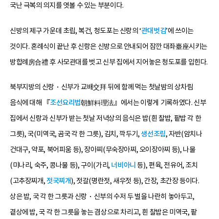
국난 극복의 의지를 엿볼 수 있는 부분이다.
신방의 제구 가운데 초립, 복건, 청도포는 신랑의 ‘
관대벗김
’에 쓰이는
것이다. 혼례식이 끝난 후 신랑은 신방으로 안내되어 잠깐 대좌臺座시키는
방합례房合禮 후 사모관대를 벗고 신부 집에서 지어놓은 청도포를 입힌다.
북부지방의 신랑・신부가 교배交拜 뒤에 함께 먹는 첫날밤의 상차림
음식에 대해 『
조선요리법
朝鮮料理法』에서는 이렇게 기록하였다. 신부
집에서 신랑과 신부가 받는 첫날 저녁상의 음식은 밥(흰 찰밥, 팥밥 각 한
그릇), 국(미역국, 곰국 각 한 그릇), 김치, 깍두기,
생선조림
, 자반(암치나
건대구, 약포, 북어피움 등), 장아찌(무숙장아찌, 오이장아찌 등), 나물
(미나리, 숙주, 콩나물 등), 구이(가리,
너비아니
등), 편육, 전유어, 조치
(고추장찌개,
젓국찌개
), 젓갈(명란젓, 새우젓 등), 간장, 초간장 등이다.
상은 밥, 국 각 한 그릇과 신랑・신부의 수저 두 벌을 나란히 놓아두고,
곁상에 밥, 국 각 한 그릇을 놓는 겸상으로 차리고, 흰 찰밥은 미역국, 팥