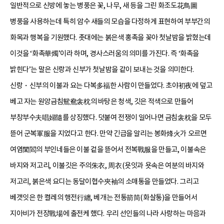
일반적으로 신방에 놓는 병풍은 꽃, 나무, 새 등을 그린 화조도花鳥圖
병풍을 사용하는데 특히 암수 새들의 모습을 다정하게 표현하여 부부간의
화목과 행복을 기원했다. 촛대에는 붉은색 홍촉을 꽂아 첫날밤을 밝혔는데
이것을 ‘화촉華燭’이라 하며, 경사스러움의 의미를 가진다. 즉 ‘화촉을
밝힌다’는 말은 신랑과 신부가 첫날밤을 같이 보내는 것을 의미한다.
신랑・신부의 이불과 요는 다복多福한 사람이 만들었다. 초야初夜에 덮고
베고 자는 원앙금침鴛鴦衾枕의 바탕은 청색, 깃은 적색으로 만들어
부창부수夫唱婦隨를 상징했다. 덧붙여 전쟁이 일어나면 금침衾枕을 모두
뜯어 군복軍服을 지었다고 한다. 만약 긴급을 알리는 봉화烽火가 오르면
여염閭閻의 부인네들은 이불 겉을 뜯어서 전복戰服을 만들고, 이불속은
바지와 저고리, 이불깃은 주의朱衣, 周衣(욧잇과 욧속은 여분의 바지와
저고리, 붉은색 요디는 동달이협수夾袖의 소매통을 만들었다. 그리고
베갯잇은 한 켤레의 행전行纏, 베개는 전통箭筒(화살통)을 만들어서
지아비가 전장戰場에 출전케 했다. 우리 선인들의 나라 사랑하는 마음과