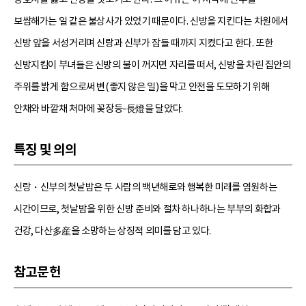
보쌈해가는 일 같은 불상사가 있었기 때문이다. 신방을 지킨다는 차원에서
신방 앞을 서성거리며 신랑과 신부가 잠들 때까지 지켰다고 한다. 또한
신방지킴이 부녀들은 신방의 불이 꺼지면 자리를 떠서, 신방을 차린 집안의
주위를 밝게 함으로써 변(좋지 않은 일)을 막고 안전을 도모하기 위해
안채와 바깥채 처마에 꽃장등-長燈을 달았다.
특징 및 의의
신랑・신부의 첫날밤은 두 사람의 백년해로와 행복한 미래를 염원하는
시간이므로, 첫날밤을 위한 신방 준비와 절차 하나하나는 부부의 화합과
건강, 다산多産을 소망하는 상징적 의미를 담고 있다.
참고문헌