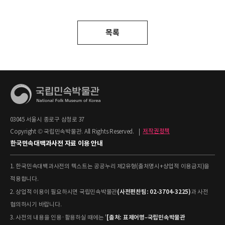
목록
03045 서울시 종로구 삼청로 37
Copyright © 국립민속박물관. All Rights Reserved.
|
저작권정책
한국민속대백과사전 자료 이용 안내
1. 한국민속대백과사전의 텍스트는 공공누리 제2유형(출처명시+상업적 이용금지)을
적용합니다.
(사전편찬팀: 02-3704-3225)
2. 상업적 이용이 필요하시면 국립민속박물관
과 사전
협의하시기 바랍니다.
[출처: 표제어명–국립민속박물관
3. 사전의 내용을 인용·활용하실 때에는 '