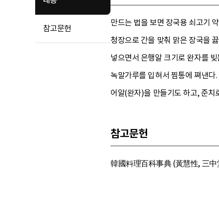
내용
만드는 법을 보면 장국용 쇠고기 약
참고문헌
청장으로 간을 맞춰 맑은 장국을 끓인
넣으면서 은행알 크기로 완자를 빚는
녹말가루를 입혀서 찜통에 쪄낸다. 
어알(완자)을 만들기도 하고, 준치
참고문헌
韓國料理百科事典 (黃慧性, 三中堂,