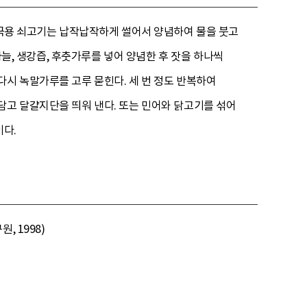
 장국용 쇠고기는 납작납작하게 썰어서 양념하여 물을 붓고
마늘, 생강즙, 후춧가루를 넣어 양념한 후 잣을 하나씩
다시 녹말가루를 고루 묻힌다. 세 번 정도 반복하여
담고 달걀지단을 띄워 낸다. 또는 민어와 닭고기를 섞어
이다.
 1998)