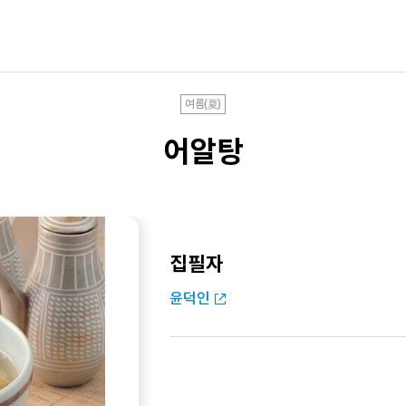
여름(夏)
어알탕
집필자
윤덕인