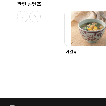
관련 콘텐츠
어알탕