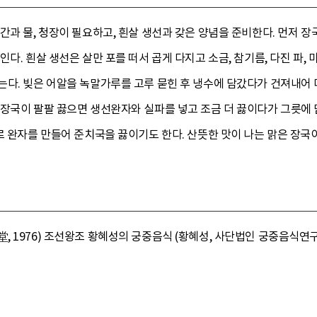
간과 물, 청장이 필요하고, 흰살 생선과 갖은 양념을 준비한다. 먼저
다. 흰살 생선은 살만 포를 떠서 곱게 다지고 소금, 참기름, 다진 파, 
다. 빚은 어알을 녹말가루를 고루 묻힌 후 냉수에 담갔다가 건져내어 
장국이 팔팔 끓으면 생선완자와 실파를 넣고 조금 더 끓이다가 그릇에 
로 완자를 만들어 준치국을 끓이기도 한다. 산뜻한 맛이 나는 맑은 장국
 1976) 조선왕조 황혜성의 궁중음식 (황혜성, 사단법인 궁중음식연구원,