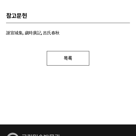
참고문헌
謝宣城集, 歲時廣記, 呂氏春秋
목록