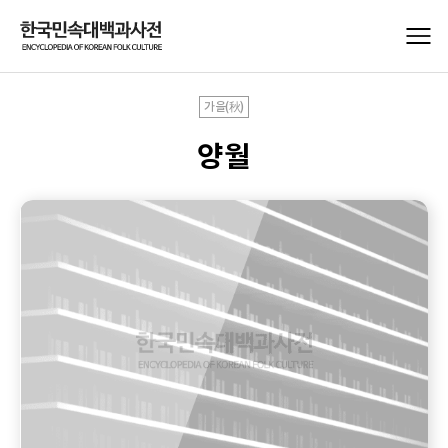
가을(秋)
양월