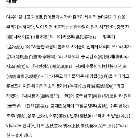
내용
여름이 끝나고 가을로 접어들기 시작한 절기라서 아직 늦더위가 기승을
부리기는 하지만, 밤이 되면 비교적 선선한 바람이 일기 시작한다. 중국 진
(秦)나라 여불위(呂不韋)의 『여씨춘추(呂氏春秋)』 「맹추기
(孟秋紀)」에 “서늘한 바람이 불어오고 이슬이 진하게 내리며 쓰르라미가
운다(凉風至 白露降 寒蟬鳴).”라고 하였다. 중국 남조(南朝) 제(齊)나라
사조(謝朓)의 『사선성집(謝宣城集)』 권3에 수록된 ‘이병환원시친속
(移病還園示親屬)’ 시에 “거문고 타기를 멈춘 채 양월(凉月)을 기다리고
촛불조차 꺼진 뒤 기러기소리 들리네(停琴佇凉月 滅燭聽歸鴻).”라고
하였다. 『세시광기(歲時廣記)』 권3에 중국 남조(南朝) 양(梁)나라 원제
(元帝)의 『찬요(簒要)』를 재인용하여 “7월을 맹추(孟秋), 수추(首秋),
초추(初秋), 상추(上秋), 조추(肇秋), 난추(蘭秋)라고 하며 또 양월(凉月)
이라고도 한다(七月曰 孟秋首秋 初秋上秋 肇秋蘭秋 又曰 凉月).”라고
한 구절이 있다.