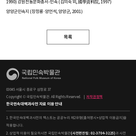
1990) 강원전통문화총서-민속 (김의숙 외, 國學資料院, 1997)
양양군민속지 (장정룡·양언석, 양양군, 2001)
목록
03045 서울시 종로구 삼청로 37
Copyright © 국립민속박물관. All Rights Reserved.
|
저작권정책
한국민속대백과사전 자료 이용 안내
1. 한국민속대백과사전의 텍스트는 공공누리 제2유형(출처명시+상업적 이용금지)을
적용합니다.
(사전편찬팀: 02-3704-3225)
2. 상업적 이용이 필요하시면 국립민속박물관
과 사전