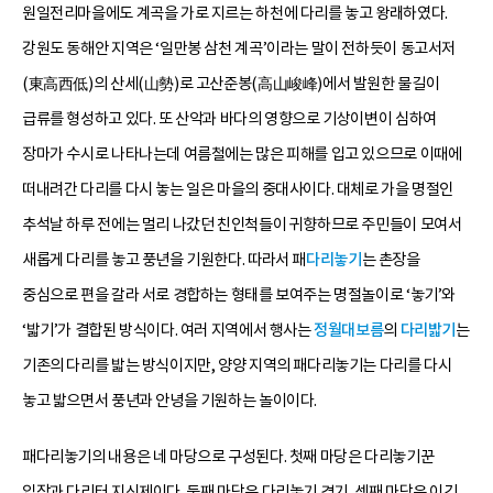
원일전리마을에도 계곡을 가로 지르는 하천에 다리를 놓고 왕래하였다.
강원도 동해안 지역은 ‘일만봉 삼천 계곡’이라는 말이 전하듯이 동고서저
(東高西低)의 산세(山勢)로 고산준봉(高山峻峰)에서 발원한 물길이
급류를 형성하고 있다. 또 산악과 바다의 영향으로 기상이변이 심하여
장마가 수시로 나타나는데 여름철에는 많은 피해를 입고 있으므로 이때에
떠내려간 다리를 다시 놓는 일은 마을의 중대사이다. 대체로 가을 명절인
추석날 하루 전에는 멀리 나갔던 친인척들이 귀향하므로 주민들이 모여서
새롭게 다리를 놓고 풍년을 기원한다. 따라서 패
다리놓기
는 촌장을
중심으로 편을 갈라 서로 경합하는 형태를 보여주는 명절놀이로 ‘놓기’와
‘밟기’가 결합된 방식이다. 여러 지역에서 행사는
정월대보름
의
다리밟기
는
기존의 다리를 밟는 방식이지만, 양양 지역의 패다리놓기는 다리를 다시
놓고 밟으면서 풍년과 안녕을 기원하는 놀이이다.
패다리놓기의 내용은 네 마당으로 구성된다. 첫째 마당은 다리놓기꾼
입장과 다리터 지신제이다. 둘째 마당은 다리놓기 경기, 셋째 마당은 이긴