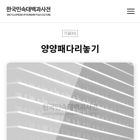
가을(秋)
양양패다리놓기