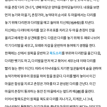
마을 촌장 다리 건너기, 넷째 마당은 양마을 한마당놀이이다. 내용을 보면
먼저 농기와 마을기, 촌장가마, 농악대의 순서로 두 마을에서는 다리를
놓기 위해 다리판과 다리발을 메고 들어와 지신제(地神祭)를 지낸다.
지신제는 다리터에 자리를 깔고 주과포를 차리고 두 마을 촌장이 잔을
올리고 배례한 후 상견례를 한다. 다음은 다리를 놓기 위해 두 패로 나뉘어
각기 다리발을 세우고, 모래와 자갈을 운반하여 동여매기 경쟁을 한다.
한쪽에는 산에서 원목을 운반하고
목도소리
를 부르며 다리판을 옮긴 다음,
다리판 뺏기도 하고, 다리발을 먼저 박고 묶어서 세우는데 이때 다리를
빨리 놓는 편이 이긴다. 따라서 아낙네들도 자기편 일꾼들에게 술을 권하며
농악가락에 맞추어 응원을 하여 힘을 돋운다. 다리를 빨리 놓아서 이긴
마을은 함성을 지르고 촌장은 가마를 타고 완성된 다리를 건넌다. 이긴
마을의 촌장이 통과하는 동안 진 마을에서는 엎드려 예(禮)를 올린다.
이어서 팔목도꾼이 원목을 목도로 다리를 지나가고, 지게꾼, 나그네,
아낙네들이 통행한다. 이긴 마을은 풍년과 마을의 번영이 온다는 이야기가