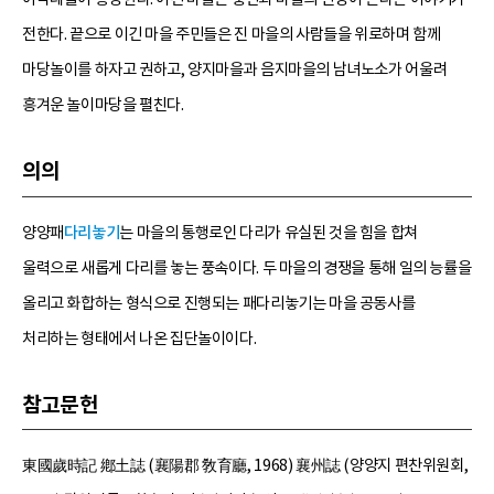
전한다. 끝으로 이긴 마을 주민들은 진 마을의 사람들을 위로하며 함께
마당놀이를 하자고 권하고, 양지마을과 음지마을의 남녀노소가 어울려
흥겨운 놀이마당을 펼친다.
의의
양양패
다리놓기
는 마을의 통행로인 다리가 유실된 것을 힘을 합쳐
울력으로 새롭게 다리를 놓는 풍속이다. 두 마을의 경쟁을 통해 일의 능률을
올리고 화합하는 형식으로 진행되는 패다리놓기는 마을 공동사를
처리하는 형태에서 나온 집단놀이이다.
참고문헌
東國歲時記 鄕土誌 (襄陽郡 敎育廳, 1968) 襄州誌 (양양지 편찬위원회,