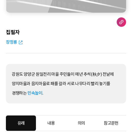
집필자
장정룡
강원도 양양군 원일전리 마을 주민들이 매년 추석(秋夕) 전날에
양지마을과 음지마을로 패를 갈라 서로 나무다리 빨리 놓기를
경쟁하는
민속놀이
.
유래
내용
의의
참고문헌