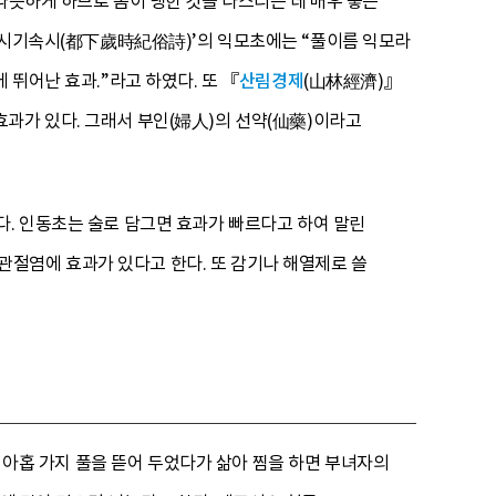
따뜻하게 하므로 몸이 냉한 것을 다스리는 데 매우 좋은
하세시기속시(都下歲時紀俗詩)’의 익모초에는 “풀이름 익모라
 뛰어난 효과.”라고 하였다. 또 『
산림경제
(山林經濟)』
과가 있다. 그래서 부인(婦人)의 선약(仙藥)이라고
다. 인동초는 술로 담그면 효과가 빠르다고 하여 말린
, 관절염에 효과가 있다고 한다. 또 감기나 해열제로 쓸
등 아홉 가지 풀을 뜯어 두었다가 삶아 찜을 하면 부녀자의