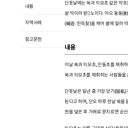
단옷날에는 쑥과 익모초 같은 약초를
내용
샬 약이라 받노이다. 아으 동동(
지역사례
(豨薟: 진득찰)을 캐어 볕에 말려 
참고문헌
내용
이날 쑥과 익모초, 인동초를 채취하
쑥과 익모초를 채취하는 사람들을 흔
단옷날은 일년 중 가장 양기(陽氣)
된다고 하며, 단오 하루 전날 쑥을 
천을 덮은 후 가래로 문지르면 순