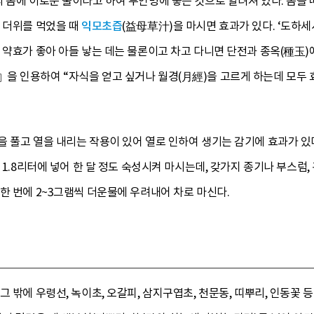
 몸에 이로운 풀이라고 하여 부인병에 좋은 것으로 알려져 있다. 몸을 
 더위를 먹었을 때
익모초즙
(益母草汁)을 마시면 효과가 있다. ‘도
 약효가 좋아 아들 낳는 데는 물론이고 차고 다니면 단전과 종옥(種玉)에
을 인용하여 “자식을 얻고 싶거나 월경(月經)을 고르게 하는데 모두 효
 풀고 열을 내리는 작용이 있어 열로 인하여 생기는 감기에 효과가 있
 1.8리터에 넣어 한 달 정도 숙성시켜 마시는데, 갖가지 종기나 부스럼
한 번에 2~3그램씩 더운물에 우려내어 차로 마신다.
그 밖에 우령선, 녹이초, 오갈피, 삼지구엽초, 천문동, 띠뿌리, 인동꽃 