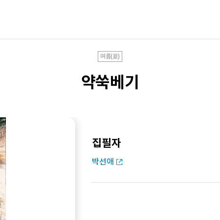
여름(夏)
약쑥베기
집필자
박선애