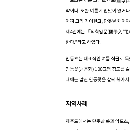
익모초는 이름 그대로 산모(産母)의
약이다. 또한 여름에 입맛이 없거나
어찌 그리 기이한고, 단옷날 캐어야
제4권에는 『의학입문(醫學入門)』
한다.”라고 하였다.
인동초는 대표적인 여름 식물로 독을
인동꽃(금은화) 100그램 정도를 술
때에는 말린 인동꽃을 살짝 볶아서 
지역사례
제주도에서는 단옷날 쑥과 익모초, 