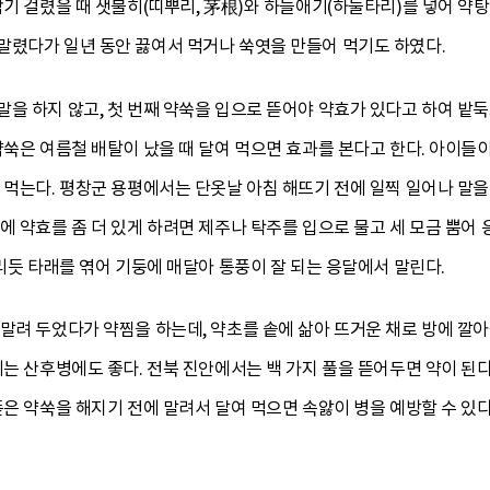
감기 걸렸을 때 샛불히(띠뿌리, 茅根)와 하늘애기(하눌타리)를 넣어 약
말렸다가 일년 동안 끓여서 먹거나 쑥엿을 만들어 먹기도 하였다.
을 하지 않고, 첫 번째 약쑥을 입으로 뜯어야 약효가 있다고 하여 밭
약쑥은 여름철 배탈이 났을 때 달여 먹으면 효과를 본다고 한다. 아이들이
 먹는다. 평창군 용평에서는 단옷날 아침 해뜨기 전에 일찍 일어나 말을
에 약효를 좀 더 있게 하려면 제주나 탁주를 입으로 물고 세 모금 뿜어 
말리듯 타래를 엮어 기둥에 매달아 통풍이 잘 되는 응달에서 말린다.
말려 두었다가 약찜을 하는데, 약초를 솥에 삶아 뜨거운 채로 방에 깔
이는 산후병에도 좋다. 전북 진안에서는 백 가지 풀을 뜯어두면 약이 된
뜯은 약쑥을 해지기 전에 말려서 달여 먹으면 속앓이 병을 예방할 수 있다