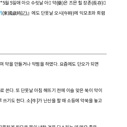
월 5일애 아으 수릿날 아 약(藥)은 즈믄 힐 장존(長存)
기
(東國歲時記)』에도 단옷날 오시(午時)에 익모초와 희렴
하여 약을 만들거나 약찜을 하였다. 요즘에도 단오가 되면
 쓴다. 또 단옷날 아침 해뜨기 전에 이슬 맞은 쑥이 약이
 쓰기도 한다. 소[牛]가 난산을 할 때 소등에 약쑥을 놓고