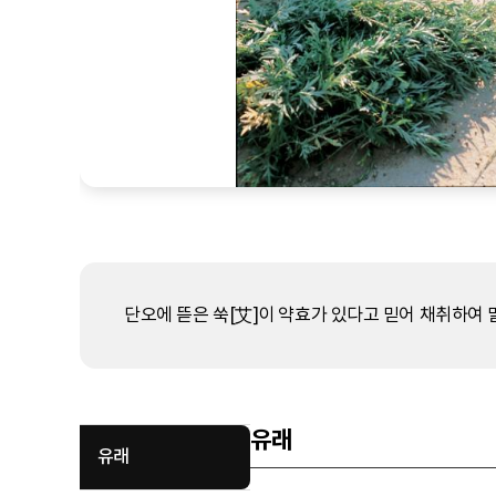
단오에 뜯은 쑥[艾]이 약효가 있다고 믿어 채취하여 
유래
유래