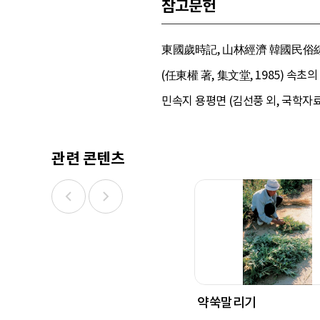
참고문헌
東國歲時記, 山林經濟 韓國民俗綜
(任東權 著, 集文堂, 1985) 속초
민속지 용평면 (김선풍 외, 국학자료원
관련 콘텐츠
약쑥말리기