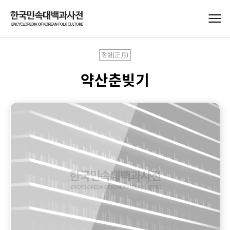
정월(正月)
약산춘빚기