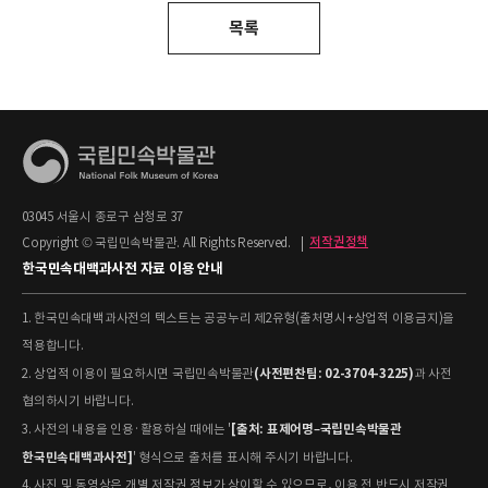
목록
03045 서울시 종로구 삼청로 37
Copyright © 국립민속박물관. All Rights Reserved.
|
저작권정책
한국민속대백과사전 자료 이용 안내
1. 한국민속대백과사전의 텍스트는 공공누리 제2유형(출처명시+상업적 이용금지)을
적용합니다.
(사전편찬팀: 02-3704-3225)
2. 상업적 이용이 필요하시면 국립민속박물관
과 사전
협의하시기 바랍니다.
[출처: 표제어명–국립민속박물관
3. 사전의 내용을 인용·활용하실 때에는 '
한국민속대백과사전]
' 형식으로 출처를 표시해 주시기 바랍니다.
4. 사진 및 동영상은 개별 저작권 정보가 상이할 수 있으므로, 이용 전 반드시 저작권