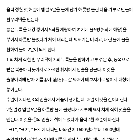
음력 정월 첫 해일에 멥쌀 5말을 물에 담가 하룻밤 불린 다음 가루로 만들어
흰무리떡을 만든다.
좋은 누룩을 대강 찧어서 5되를 계량하여 여기에 물 5병(5되에 해당)을
부어서 하룻밤 불렸다가 체에 내리는데 찌꺼기는 버리고, 내린 물에 물을
합하여 물이 2말이 되게 한다.
1.의 차게 식힌 흰 무리떡에 2.의 누룩물을 합하여 고루 섞은 후, 동쪽으로
뻗은 복숭아 나뭇가지로 3~4번 휘저어서 밑술을 담근다. 이것을
술항아리에 담아 기름종이[油紙]로 잘 싸매어 베보자기로 덮어서 대청에
놓아둔다.
수일이 지나면 3.의 밑술에서 거품이 생기는데, 매일 이것을 걷어버린다.
2월 말경 멥쌀 5말을 하룻밤 물에 불렸다가 시루에 쪄서 차게 식혀 덧술을
만든다. 이것을 ④의 밑술에 섞어 두었다가 음력 4월 초순에 마신다.
"표1", "표2", "표3"에 나타난 바와 같이 1600년대부터 1800년대
중엽까지의고(古) 조리서에 기록된 약산춘에 대한 재료 및 분량은