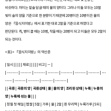
비슷하다. 차이는 밑술 담글 때의 물의 양이다. 그러나 이들 모두는 10말
빚이 술의 양을 기준으로 한 분량이기 때문에 20병이든 10병이든 물의
양은 『음식지미방』에서 표기한 대로 2말을 기준으로 하였다고
판단된다. 즉, 병이 클 때는 10병, 작을 때는 20병이 되고 이들은 모두 2말이
되는 것이다.
<표1> 『음식지미방』의 약산춘
| 일시 | | | | | 재료 | | | | | 비고 | － |
| -------- | -------- | -------- | -------- | -------- | -------- | -------- | ---
----- | -------- | -------- | -------- | -------- |
곡류
곡류의 양
곡류상태
물
물의 양
조리된 상태
누룩
누룽의
| |
|
|
|
|
|
|
|
양
누룩에 섞는 물
|
| | |
| 정월 첫 해일 | 멥쌀 | 5말 | 가루 | 물 | 2말 | 흰 무리떡 | 누룩가루 | 5되 |