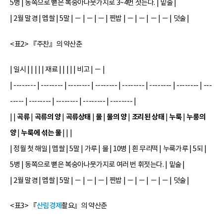
5병 | 동쪽으로 뻗은 복숭아나뭇가지로 3~4번 젓는다. | 밑술 |
| 2월 말경 | 멥쌀 | 5말 | － | － | － | 찐밥 | － | － | － | － | 덧술 |
<표2> 『주찬』의 약산춘
| 일시 | | | | | 재료 | | | | | 비고 | － |
| -------- | -------- | -------- | -------- | -------- | -------- | -------- | ---
----- | -------- | -------- | -------- | -------- |
곡류
곡류의 양
곡류상태
물
물의 양
조리된 상태
누룩
누룽의
| |
|
|
|
|
|
|
|
양
누룩에 섞는 물
|
| | |
| 정월 첫 해일 | 멥쌀 | 5말 | 가루 | 물 | 10병 | 흰 무리떡 | 누룩가루 | 5되 |
5병 | 동쪽으로 뻗은 복숭아나뭇가지로 여러 번 휘젓는다. | 밑술 |
| 2월 말경 | 멥쌀 | 5말 | － | － | － | 찐밥 | － | － | － | － | 덧술 |
<표3> 『
산림경제
촬요』의 약산춘