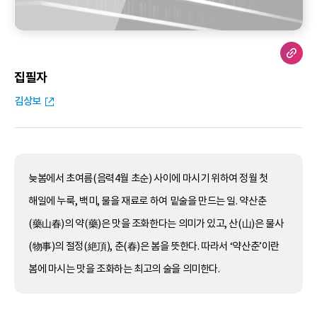
집필자
김상보
늦봄에서 초여름(음력4월 초순) 사이에 마시기 위하여 정월 첫
해일에 누룩, 백미, 물을 재료로 하여 밑술을 만드는 일. 약산춘
(藥山春)의 약(藥)은 맛을 조화한다는 의미가 있고, 산(山)은 물사
(物事)의 절정(絶頂), 춘(春)은 봄을 뜻한다. 따라서 ‘약산춘’이란
봄에 마시는 맛을 조화하는 최고의 술을 의미한다.