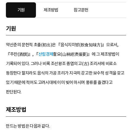
기원
제조방법
참고문헌
기원
약산춘의 문헌적 초출(初出)은 『음식지미방(飮食知味方)』으로서,
『주찬(酒饌)』, 『
산림경제
촬요(山林經濟撮要)』에 그 제조방법이
기록되어 있다. 그러나 비록 조선왕조 중엽의 고(古) 조리서에 비로소
등장한다 할지라도 음식의 가공 조리가 지극히 강고한 보수적 성격을 갖고
있기 때문에 적어도 고려시대에 이미 빚어 마시며 풍류를 즐겼다고
판단된다.
제조방법
만드는 방법은 다음과 같다.