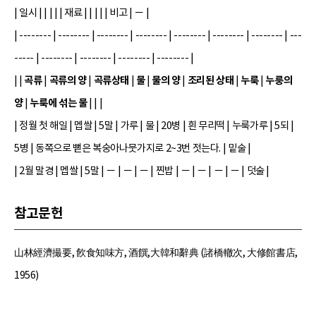
| 일시 | | | | | 재료 | | | | | 비고 | － |
| -------- | -------- | -------- | -------- | -------- | -------- | -------- | ---
----- | -------- | -------- | -------- | -------- |
곡류
곡류의 양
곡류상태
물
물의 양
조리된 상태
누룩
누룽의
| |
|
|
|
|
|
|
|
양
누룩에 섞는 물
|
| | |
| 정월 첫 해일 | 멥쌀 | 5말 | 가루 | 물 | 20병 | 흰 무리떡 | 누룩가루 | 5되 |
5병 | 동쪽으로 뻗은 복숭아나뭇가지로 2~3번 젓는다. | 밑술 |
| 2월 말경 | 멥쌀 | 5말 | － | － | － | 찐밥 | － | － | － | － | 덧술 |
참고문헌
山林經濟撮要, 飮食知味方, 酒饌,大韓和辭典 (諸橋轍次, 大修館書店,
1956)