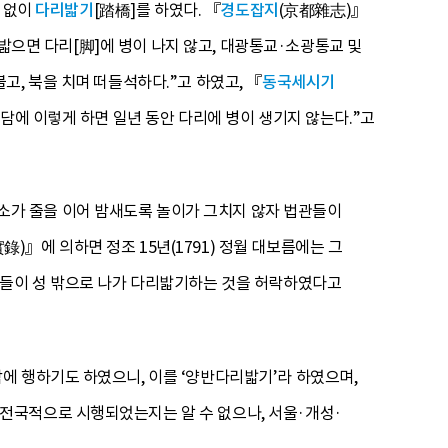
것 없이
다리밟기
[踏橋]를 하였다. 『
경도잡지
(京都雜志)』
 밟으면 다리[脚]에 병이 나지 않고, 대광통교·소광통교 및
, 북을 치며 떠들석하다.”고 하였고, 『
동국세시기
담에 이렇게 하면 일년 동안 다리에 병이 생기지 않는다.”고
가 줄을 이어 밤새도록 놀이가 그치지 않자 법관들이
』에 의하면 정조 15년(1791) 정월 대보름에는 그
성들이 성 밖으로 나가 다리밟기하는 것을 허락하였다고
에 행하기도 하였으니, 이를 ‘양반다리밟기’라 하였으며,
전국적으로 시행되었는지는 알 수 없으나, 서울·개성·