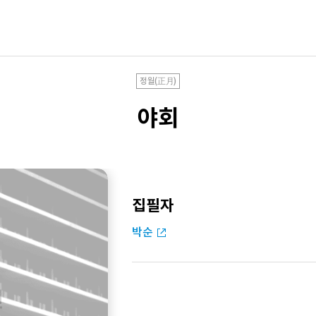
정월(正月)
야회
집필자
박순