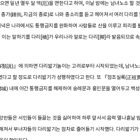
으면 일년 열두 달 액(厄)을 면한다고 하여, 이날 밤에는 남녀노소 할 
두 종가(鍾街, 지금의 종로)로 나와 종소리를 듣고 헤어져서 여러 다리를
저녁은 나라에서도 통행금지를 완화하여 사람들로 산을 이루고 피리를 불고
 이는 말하기를 다리[橋]가 우리나라 말로는 다리[脚]라 발음되므로 속
峯類說)』에 의하면 다리밟기놀이는 고려로부터 시작되었는데, 남녀노소
고 할 정도로 다리밟기가 성행하였다고 한다. 또 『정조실록(正祖實錄)
(都城) 내에 야간 통행금지를 해제하여 숭례문과 홍인문을 열어두고 백
양반들은 서민들이 들끓는 것을 싫어하여 하루 앞서서 음력 열나흗날 밤
해져서 부녀자들의 다리밟기는 점차로 줄어들기 시작했다. 다리밟기가 