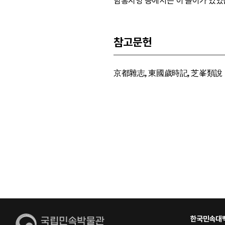
함흥지방 등에서는 이 놀이가 있었
참고문헌
京都雜志, 東國歲時記, 芝峯類說
한국민속대백