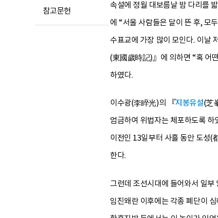
속설에 정월 대보름날 밤 다리를 밟
참고문헌
에 “서울 사람들은 달이 뜬 후, 모
수표교에 가장 많이 모인다. 이날 
(東國歲時記)』에 의하면 “혹 어떤
하였다.
이수광(李睟光)의 『
지봉유설
(芝
엄금하여 위법자는 체포하도록 하였다
이전인 13일부터 사흘 동안 도성
한다.
그런데 조선시대에 들어와서 일부 
임진왜란 이후에는 각종 폐단이 심