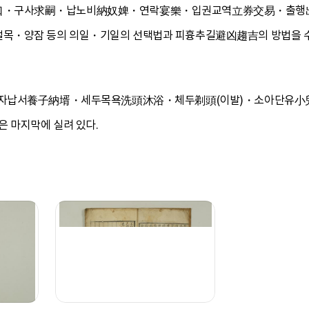
口・구사求嗣・납노비納奴婢・연락宴樂・입권교역立券交易・출행
양잠 등의 의일・기일의 선택법과 피흉추길避凶趨吉의 방법을 수록
양자납서養子納壻・세두목욕洗頭沐浴・체두剃頭(이발)・소아단유小
 마지막에 실려 있다.