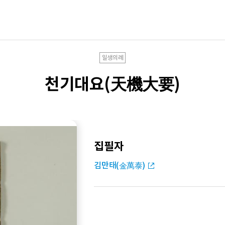
일생의례
천기대요(天機大要)
집필자
김만태(金萬泰)