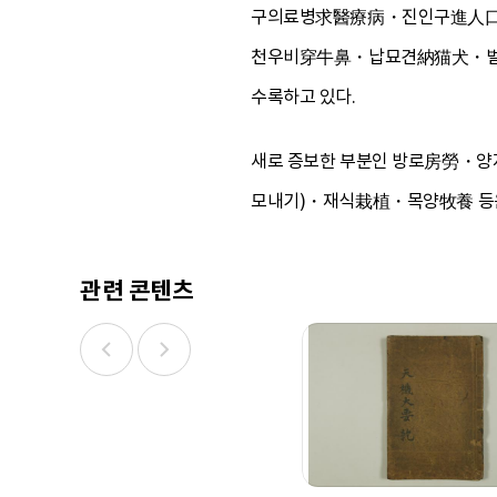
구의료병求醫療病・진인구進人
천우비穿牛鼻・납묘견納猫犬・벌목・
수록하고 있다.
새로 증보한 부분인 방로房勞・
모내기)・재식栽植・목양牧養 등은
관련 콘텐츠