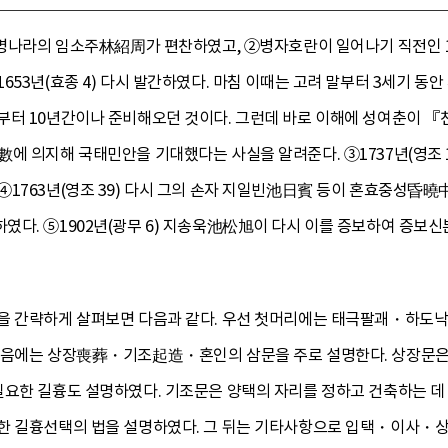
 명나라의 임소주林紹周가 편찬하였고, ②병자호란이 일어나기 직전인 1
653년(효종 4) 다시 발간하였다. 마침 이때는 고려 말부터 3세기
부터 10년간이나 준비해오던 것이다. 그런데 바로 이해에 성여춘이
數에 의지해 국태민안을 기대했다는 사실을 알려준다. ③1737년(영조
 ④1763년(영조 39) 다시 그의 손자 지일빈池日賓 등이 혼효중
다. ⑤1902년(광무 6) 지송욱池松旭이 다시 이를 증보하여 증보신
용을 간략하게 살펴보면 다음과 같다. 우선 첫머리에는 태극팔괘・
그다음에는 상장喪葬・기조起造・혼인의 삼문을 주로 설명한다. 상장문은
필요한 길흉도 설명하였다. 기조문은 양택의 자리를 정하고 건축하는 데
요한 길흉선택의 법을 설명하였다. 그 뒤는 기타사항으로 입택・