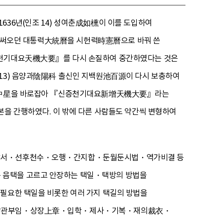
636년(인조 14) 성여춘成如櫄이 이를 도입하여
 동안 써오던 대통력大統曆을 시헌력時憲曆으로 바꿔 쓴
 『천기대요天機大要』를 다시 손질하여 중간하였다는 것은
 13) 음양과陰陽科 출신인 지백원池百源이 다시 보충하여
성昏曉中星을 바로잡아 『신증천기대요新增天機大要』라는
본을 간행하였다. 이 밖에 다른 사람들도 약간씩 변형하여
하도낙서・선후천수・오행・간지합・둔월둔시법・역가비결 등
 음택을 고르고 안장하는 택일・택방의 방법을
 필요한 택일을 비롯한 여러 가지 택길의 방법을
이사・상관부임・상장上章・입학・제사・기복・재의裁衣・