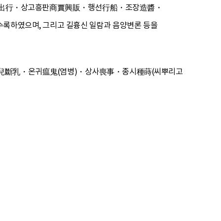
出行・상고흥판商賈興販・행선行船・조장造醬・
하였으며, 그리고 길흉신 일람과 음양변론 등을
兒斷乳・온귀瘟鬼(염병)・상사喪事・종시種蒔(씨뿌리고