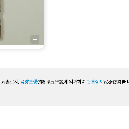
방서方書로서,
음양오행
설陰陽五行說에 의거하여
관혼상제
冠婚喪祭를 비