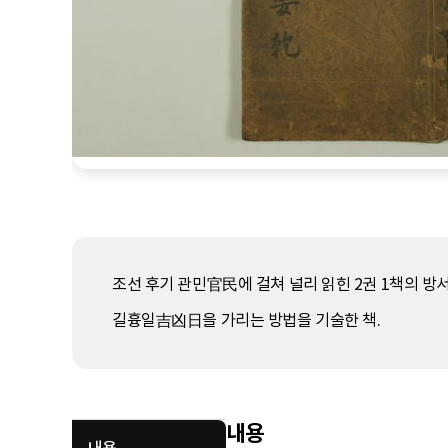
조선 후기 관민官民에 걸쳐 널리 읽힌 2권 1책의 
길흉일吉凶日을 가리는 방법을 기술한 책.
내용