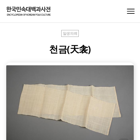
일생의례
천금(天衾)