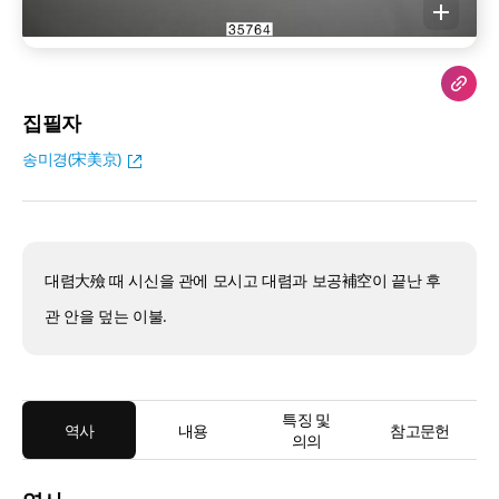
집필자
송미경(宋美京)
대렴大殮 때 시신을 관에 모시고 대렴과 보공補空이 끝난 후
관 안을 덮는 이불.
특징 및
역사
내용
참고문헌
의의