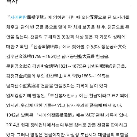
역사
『
사례편람
四禮便覽』에 의하면 대렴 때 오낭五囊으로 관 모서리를
채우고, 관의 빈 곳을 옷으로 말아 꽉 차게 보공을 한 후, 천금으로 관
안을 덮는다. 천금의 구체적인 옷감과 색상 등은 각 가문의 상례에
대한 기록인 『신종록愼終錄』에서 찾아볼 수 있다. 정문공正文公
김수근金洙根(1798～1854)은 남대공단藍大貢緞 천금을,
문헌공文獻公 김병학金炳學(1821～1879)은 남한단藍漢緞천금을,
김정규金貞圭의 부인 한산韓山 이씨李氏(1865～1915)는
남자선수藍紫縇繡 천금을 만들었다는 기록이 남아 있다.
일제강점기에 발행된 『조선봉재전서』에는 ‘천금’이라고 표기되어
있지만, 옷감에 대한 기록은 없고 남자 수의의 품목에 빠져 있다.
1942년 발행된 『사례의절四禮儀節』에는 ‘천금’ 관련 기록이 있다.
2014년 현재 장례업체에서는 대부분 삼베로 만든 천금을 판매하고
있다. 그러나 명칭은 천금이지만, 사실상 조선시대 대렴금의 역할을