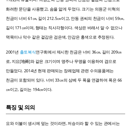
화려한 문단을 사용했고, 솜을 얇게 두었다. 크기는 의원군 이혁의
천금이 너비 61㎝, 길이 212.5㎝이고, 안동 권씨의 천금이 너비 59㎝,
길이 171㎝이며, 형태는 직사각형이다. 색상은 바래서 알 수 없으나
멱목이나 악수 같은 겉감은 검은색, 안감은 홍색으로 추정된다.
2001년
출토복식
연구회에서 제시한 천금은 너비 36㎝, 길이 209㎝
로, 지요[地褥]와 같은 크기이며 명주나 무명을 이용하여 겹으로
만들었다. 2014년 현재 판매되는 장례업체 관련 수의용품에는
천금이 포함되어 있다. 너비 33㎝의 삼베 두 폭을 연결하여 폭은 66
㎝이고, 길이는 194㎝이다.
특징 및 의의
요와 이불이 생시에 덮는 것이라면, 저승이라 할 수 있는 관에서는