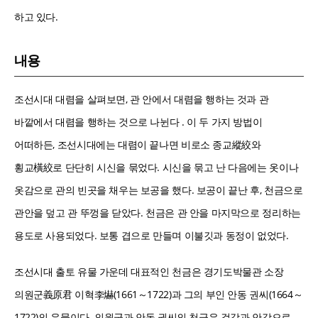
하고 있다.
내용
조선시대 대렴을 살펴보면, 관 안에서 대렴을 행하는 것과 관
바깥에서 대렴을 행하는 것으로 나뉜다 . 이 두 가지 방법이
어떠하든, 조선시대에는 대렴이 끝나면 비로소 종교縱絞와
횡교橫絞로 단단히 시신을 묶었다. 시신을 묶고 난 다음에는 옷이나
옷감으로 관의 빈곳을 채우는 보공을 했다. 보공이 끝난 후, 천금으로
관안을 덮고 관 뚜껑을 닫았다. 천금은 관 안을 마지막으로 정리하는
용도로 사용되었다. 보통 겹으로 만들며 이불깃과 동정이 없었다.
조선시대 출토 유물 가운데 대표적인 천금은 경기도박물관 소장
의원군義原君 이혁李爀(1661～1722)과 그의 부인 안동 권씨(1664～
1722)의 유물이다. 의원군과 안동 권씨의 천금은 겉감과 안감으로