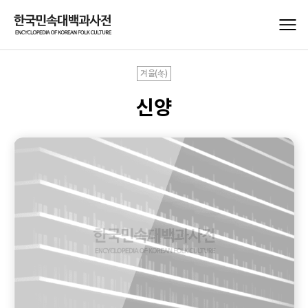
겨울(冬)
신양