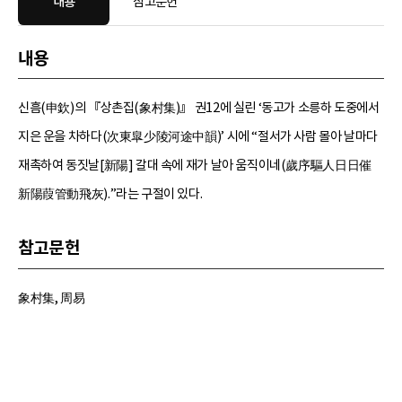
내용
참고문헌
내용
신흠(申欽)의 『상촌집(象村集)』 권12에 실린 ‘동고가 소릉하 도중에서
지은 운을 차하다(次東皐少陵河途中韻)’ 시에 “절서가 사람 몰아 날마다
재촉하여 동짓날[新陽] 갈대 속에 재가 날아 움직이네(歲序驅人日日催
新陽葭管動飛灰).”라는 구절이 있다.
참고문헌
象村集, 周易