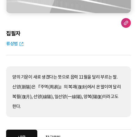
집필자
류상범
양의 기운이 새로 생겼다는 뜻으로 음력 11월을 달리 부르는 말.
신양(新陽)은 『주역(周易)』의 복괘(復卦)에서 온 말이며 달리
복월(復月), 선양(線陽), 일선양(一線陽), 양복(陽復)이라고도
한다.