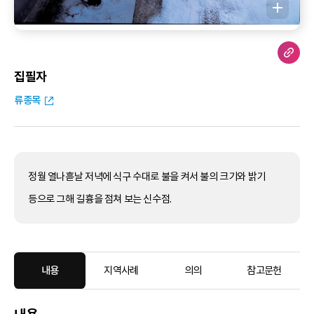
집필자
류종목
정월 열나흗날 저녁에 식구 수대로 불을 켜서 불의 크기와 밝기
등으로 그해 길흉을 점쳐 보는 신수점.
내용
지역사례
의의
참고문헌