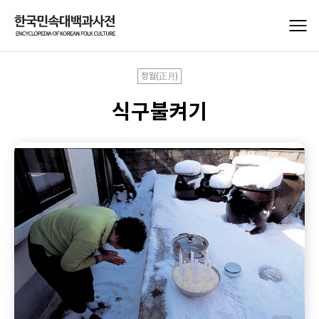
정월(正月)
식구불켜기