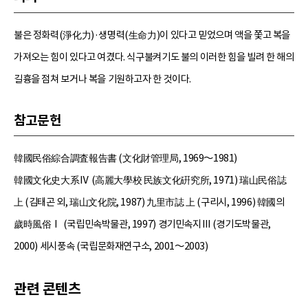
불은 정화력(淨化力)·생명력(生命力)이 있다고 믿었으며 액을 쫓고 복을
가져오는 힘이 있다고 여겼다. 식구불켜기도 불의 이러한 힘을 빌려 한 해의
길흉을 점쳐 보거나 복을 기원하고자 한 것이다.
참고문헌
韓國民俗綜合調査報告書 (文化財管理局, 1969～1981)
韓國文化史大系Ⅳ (高麗大學校 民族文化硏究所, 1971) 瑞山民俗誌
上 (김태곤 외, 瑞山文化院, 1987) 九里市誌 上 (구리시, 1996) 韓國의
歲時風俗Ⅰ (국립민속박물관, 1997) 경기민속지Ⅲ (경기도박물관,
2000) 세시풍속 (국립문화재연구소, 2001～2003)
관련 콘텐츠