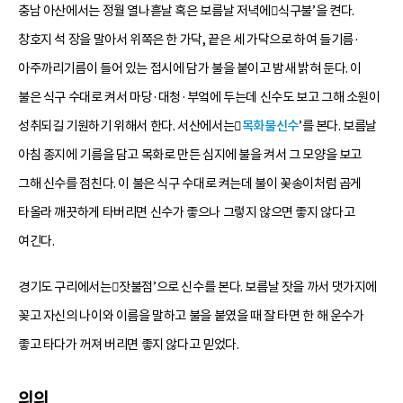
충남 아산에서는 정월 열나흗날 혹은 보름날 저녁에󰡐식구불’을 켠다.
창호지 석 장을 말아서 위쪽은 한 가닥, 끝은 세 가닥으로 하여 들기름·
아주까리기름이 들어 있는 접시에 담가 불을 붙이고 밤새 밝혀 둔다. 이
불은 식구 수대로 켜서 마당·대청·부엌에 두는데 신수도 보고 그해 소원이
성취되길 기원하기 위해서 한다. 서산에서는󰡐
목화불신수
’를 본다. 보름날
아침 종지에 기름을 담고 목화로 만든 심지에 불을 켜서 그 모양을 보고
그해 신수를 점친다. 이 불은 식구 수대로 켜는데 불이 꽃송이처럼 곱게
타올라 깨끗하게 타버리면 신수가 좋으나 그렇지 않으면 좋지 않다고
여긴다.
경기도 구리에서는󰡐잣불점’으로 신수를 본다. 보름날 잣을 까서 댓가지에
꽂고 자신의 나이와 이름을 말하고 불을 붙였을 때 잘 타면 한 해 운수가
좋고 타다가 꺼져 버리면 좋지 않다고 믿었다.
의의