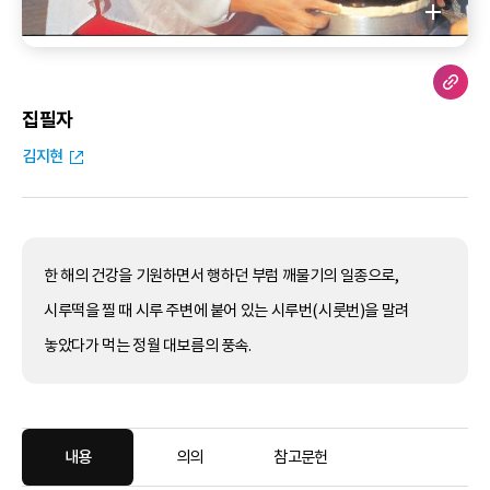
집필자
김지현
한 해의 건강을 기원하면서 행하던 부럼 깨물기의 일종으로,
시루떡을 찔 때 시루 주변에 붙어 있는 시루번(시룻번)을 말려
놓았다가 먹는 정월 대보름의 풍속.
내용
의의
참고문헌