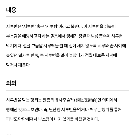
내용
시루번은 ‘시루변’ 혹은 ‘시루병’이라고 불린다. 이 시루번을 깨물어
부스럼을 예방하고자 하는 믿음에서 행해진 정월 대보름 풍속이 시루번
먹기이다. 섣달 그믐날 시루떡을 찔 때 김이 새지 않도록 시루와 솥 사이에
붙였던 밀가루 반죽, 즉 시루번을 말려 놓았다가 정월 대보름 저녁에
먹거나 깨문다.
의의
시루번을 먹는 행위는 일종의 유사주술적(類似呪術的)인 의미에서
행해진 것으로 보인다. 즉, 단단한 시루번을 먹거나 깨무는 행위를 통해
피부도 단단해져서 부스럼이 나지 않기를 바랐던 것이다.