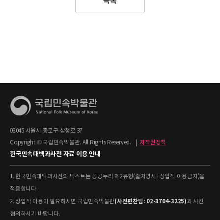
목록
03045 서울시 종로구 삼청로 37
Copyright © 국립민속박물관. All Rights Reserved.
|
저작권정책
한국민속대백과사전 자료 이용 안내
1. 한국민속대백과사전의 텍스트는 공공누리 제2유형(출처명시+상업적 이용금지)을
적용합니다.
(사전편찬팀: 02-3704-3225)
2. 상업적 이용이 필요하시면 국립민속박물관
과 사전
협의하시기 바랍니다.