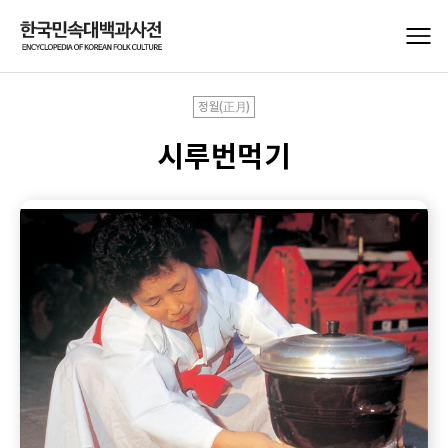
정월(正月)
시루번먹기