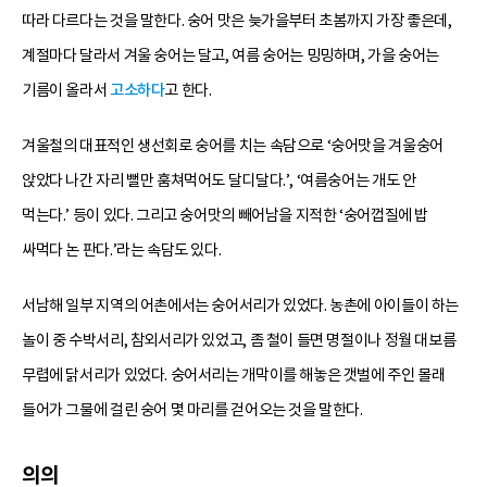
따라 다르다는 것을 말한다. 숭어 맛은 늦가을부터 초봄까지 가장 좋은데,
계절마다 달라서 겨울 숭어는 달고, 여름 숭어는 밍밍하며, 가을 숭어는
기름이 올라서
고소하다
고 한다.
겨울철의 대표적인 생선회로 숭어를 치는 속담으로 ‘숭어맛을 겨울숭어
앉았다 나간 자리 뻘만 훔쳐먹어도 달디달다.’, ‘여름숭어는 개도 안
먹는다.’ 등이 있다. 그리고 숭어맛의 빼어남을 지적한 ‘숭어껍질에 밥
싸먹다 논 판다.’라는 속담도 있다.
서남해 일부 지역의 어촌에서는 숭어서리가 있었다. 농촌에 아이들이 하는
놀이 중 수박서리, 참외서리가 있었고, 좀 철이 들면 명절이나 정월 대보름
무렵에 닭서리가 있었다. 숭어서리는 개막이를 해놓은 갯벌에 주인 몰래
들어가 그물에 걸린 숭어 몇 마리를 걷어오는 것을 말한다.
의의