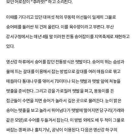
보던 어로장이 “후려랏!” 하고 소리친다.
이때를 기다리고 있던 대여섯 척의 무동력 어선들이 일제히 그물로
숭어떼를 둘러싼 뒤 건져 올린다. 이를 육수망이라고 부른다. 부산
강서구청에서는 매년 4월 말 이러한 전통 숭어잡이를 지역축제로 재현하고
있다.
영산강 하류에서 숭어를 잡던 전통방식은 뗏발이다. 숭어의 뛰는 습성과
물에 뜨는 갈대를 이용해서 잡는 방법으로 갈대를 여러 매듭으로 묶고
매듭마다 통대나무를 엮어서 70미터나 되는 뗏발과 뗏발 앞에 쳐놓을
뗏줄을 준비한다. 그리고 강을 가로질러 뗏발을 펴고, 몽둥이를 든
접군들이 수면을 치면 숭어가 놀라서 깊은 곳으로 몰려든다. 눈이 밝은
숭어는 뗏줄을 보고 놀라서 뛰어넘다가 뗏발에 떨어지면 당구리(가래와
같은 모양)로 수어를 두들겨서 잡는다. 이 방법 외에도 배 두 척이 그물로
싸잡는 갱짜코나 훌치기낚, 공낚이 이용된다. 다음은 영산강 하구의