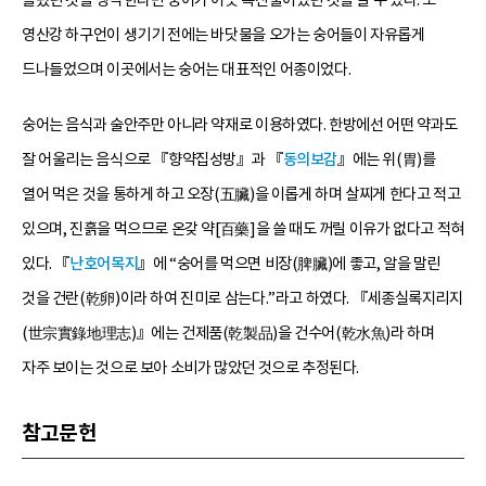
올렸던 것을 생각한다면 숭어가 이곳 특산물이었던 것을 알 수 있다. 또
영산강 하구언이 생기기 전에는 바닷물을 오가는 숭어들이 자유롭게
드나들었으며 이곳에서는 숭어는 대표적인 어종이었다.
숭어는 음식과 술안주만 아니라 약재로 이용하였다. 한방에선 어떤 약과도
잘 어울리는 음식으로 『향약집성방』과 『
동의보감
』에는 위(胃)를
열어 먹은 것을 통하게 하고 오장(五臟)을 이롭게 하며 살찌게 한다고 적고
있으며, 진흙을 먹으므로 온갖 약[百藥]을 쓸 때도 꺼릴 이유가 없다고 적혀
있다. 『
난호어목지
』에 “숭어를 먹으면 비장(脾臟)에 좋고, 알을 말린
것을 건란(乾卵)이라 하여 진미로 삼는다.”라고 하였다. 『세종실록지리지
(世宗實錄地理志)』에는 건제품(乾製品)을 건수어(乾水魚)라 하며
자주 보이는 것으로 보아 소비가 많았던 것으로 추정된다.
참고문헌