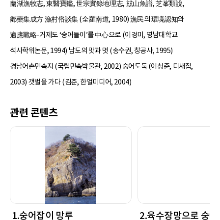
蘭湖漁牧志, 東醫寶鑑, 世宗實錄地理志, 玆山魚譜, 芝峯類說,
鄕藥集成方 漁村俗談集 (全羅南道, 1980) 漁民의 環境認知와
適應戰略-거제도 ‘숭어들이’를 中心으로 (이경미, 영남대학교
석사학위논문, 1994) 남도의 맛과 멋 (송수권, 창공사, 1995)
경남어촌민속지 (국립민속박물관, 2002) 숭어도둑 (이청준, 디새집,
2003) 갯벌을 가다 (김준, 한얼미디어, 2004)
관련 콘텐츠
1.숭어잡이 망루
2.육수장망으로 숭어