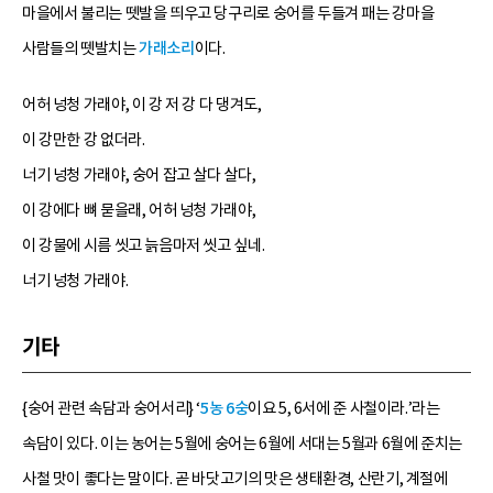
마을에서 불리는 뗏발을 띄우고 당구리로 숭어를 두들겨 패는 강마을
사람들의 뗏발치는
가래소리
이다.
어허 넝청 가래야, 이 강 저 강 다 댕겨도,
이 강만한 강 없더라.
너기 넝청 가래야, 숭어 잡고 살다 살다,
이 강에다 뼈 묻을래, 어허 넝청 가래야,
이 강물에 시름 씻고 늙음마저 씻고 싶네.
너기 넝청 가래야.
기타
{숭어 관련 속담과 숭어서리} ‘
5농 6숭
이요 5, 6서에 준 사철이라.’라는
속담이 있다. 이는 농어는 5월에 숭어는 6월에 서대는 5월과 6월에 준치는
사철 맛이 좋다는 말이다. 곧 바닷고기의 맛은 생태환경, 산란기, 계절에