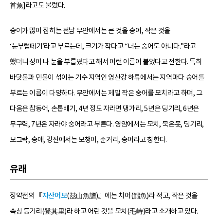
首魚]라고도 불렀다.
숭어가 많이 잡히는 전남 무안에서는 큰 것을 숭어, 작은 것을
‘눈부럽떼기’라고 부르는데, 크기가 작다고 “너는 숭어도 아니다.”라고
했더니 성이 나 눈을 부릅떴다고 해서 이런 이름이 붙었다고 전한다. 특히
바닷물과 민물이 섞이는 기수 지역인 영산강 하류에서는 지역마다 숭어를
부르는 이름이 다양하다. 무안에서는 제일 작은 숭어를 모치라고 하며, 그
다음은 참동어, 손톱배기, 4년 정도 자라면 댕가리, 5년은 딩기리, 6년은
무구력, 7년은 자라야 숭어라고 부른다. 영암에서는 모치, 묵은못, 딩기리,
모그락, 숭애, 강진에서는 모챙이, 준거리, 숭어라고 칭한다.
유래
정약전의 『
자산어보
(玆山魚譜)』에는 치어(鯔魚)라 적고, 작은 것을
속칭 등기리(登其里)라 하고 어린 것을 모치(毛峙)라고 소개하고 있다.