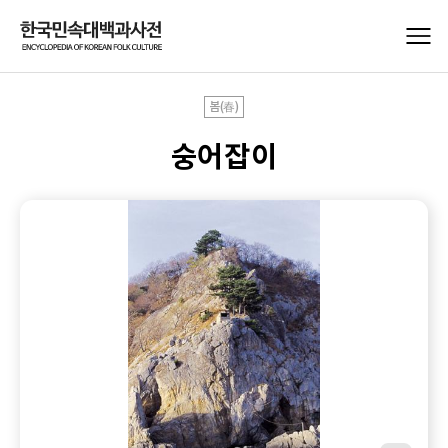
봄(春)
숭어잡이