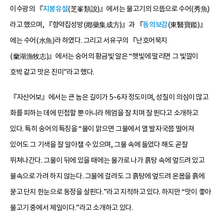
이수광의 『
지봉유설
(芝峯類說)』에서는 물고기의 으뜸으로 수어(秀魚)
라고 했으며, 『향약집성방(鄕藥集成方)』과 『
동의보감
(東醫寶鑑)』
에는 수어(水魚)라 하였다. 그리고 서유구의 『난호어묵지
(蘭湖漁牧志)』에서는 숭어의 황금빛 알은 “햇빛에 말리면 그 빛깔이
호박 같고 맛은 진미”라고 했다.
『자산어보』에서는 큰 놈은 길이가 5~6자 정도이며, 성질이 의심이 많고
화를 피하는 데에 민첩할 뿐 아니라 헤엄을 잘 치며 잘 뛴다고 소개하고
있다. 특히 숭어의 특징을 “물이 맑으면 그물에서 열 발자국쯤 떨어져
있어도 그 기색을 잘 알아챌 수 있으며, 그물 속에 들었다 해도 곧잘
뛰쳐나간다. 그물이 뒤에 있을 때에는 물가로 나가 흙탕 속에 엎드려 있고
물속으로 가려 하지 않는다. 그물에 걸려도 그 흙탕에 엎드려 온몸을 흙에
묻고 단지 한눈으로 동정을 살핀다.”라고 지적하고 있다. 하지만 “맛이 좋아
물고기 중에서 제일이다.”라고 소개하고 있다.