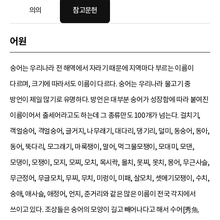
의의
참고문헌
어원
숭어는 우리나라 전 해역에서 자라기 때문에 지역마다 부르는 이름이
다르며, 크기에 따라서도 이름이 다르다. 숭어는 우리나라 물고기 중
방언이 제일 많기로 유명하다. 방언은 대부분 숭어가 성장함에 따라 붙여진
이름이어서 출세어라고도 하는데 그 종류만도 100개가 넘는다. 걸치기,
객얼숭어, 격얼숭어, 글거지, 나무래기, 대다리, 댕기리, 덜미, 동숭어, 동아,
동어, 뚝다리, 모그래기, 마룩쟁이, 말어, 먹그물모쟁이, 모대미, 모댄,
모댕이, 모쟁이, 모지, 모찌, 모치, 목시락, 몰치, 못찌, 못치, 몽어, 무근사슬,
무근정어, 무글모치, 무찌, 무치, 미렁이, 미패, 살모치, 셋메기모쟁이, 수치,
숭애, 애사슬, 애정어, 언지, 준거리와 같은 많은 이름이 전국 각지에서
쓰이고 있다. 조상들은 숭어의 모양이 길고 빼어나다고 해서 수어[秀魚.