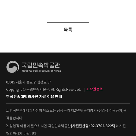
목록
03045 서울시 종로구 삼청로 37
Copyright © 국립민속박물관. All Rights Reserved.
|
저작권정책
한국민속대백과사전 자료 이용 안내
1. 한국민속대백과사전의 텍스트는 공공누리 제2유형(출처명시+상업적 이용금지)을
적용합니다.
(사전편찬팀: 02-3704-3225)
2. 상업적 이용이 필요하시면 국립민속박물관
과 사전
협의하시기 바랍니다.