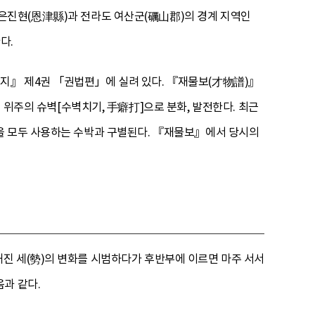
은진현(恩津縣)과 전라도 여산군(礪山郡)의 경계 지역인
다.
지』 제4권 「권법편」에 실려 있다. 『재물보(才物譜)』
 위주의 슈벽[수벽치기, 手癖打]으로 분화, 발전한다. 최근
을 모두 사용하는 수박과 구별된다. 『재물보』에서 당시의
진 세(勢)의 변화를 시범하다가 후반부에 이르면 마주 서서
과 같다.