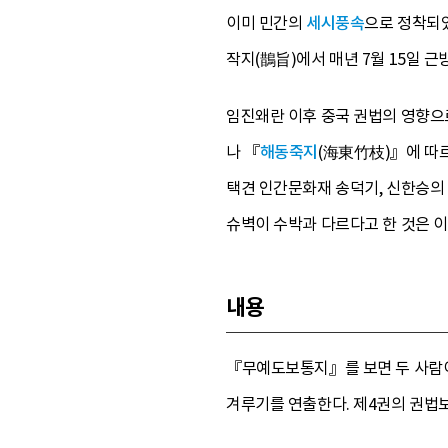
이미 민간의
세시풍속
으로 정착되
작지(鵲旨)에서 매년 7월 15일 
임진왜란 이후 중국 권법의 영향으
나 『
해동죽지
(海東竹枝)』에 따르
택견 인간문화재 송덕기, 신한승의
슈벽이 수박과 다르다고 한 것은 이
내용
『무예도보통지』를 보면 두 사람이
겨루기를 연출한다. 제4권의 권법