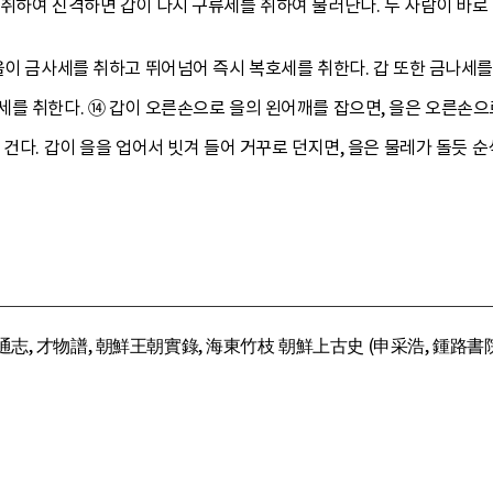
취하여 진격하면 갑이 다시 구류세를 취하여 물러난다. 두 사람이 바로 
을이 금사세를 취하고 뛰어넘어 즉시 복호세를 취한다. 갑 또한 금나세를
세를 취한다. ⑭ 갑이 오른손으로 을의 왼어깨를 잡으면, 을은 오른손으
 건다. 갑이 을을 업어서 빗겨 들어 거꾸로 던지면, 을은 물레가 돌듯 순
志, 才物譜, 朝鮮王朝實錄, 海東竹枝 朝鮮上古史 (申采浩, 鍾路書院