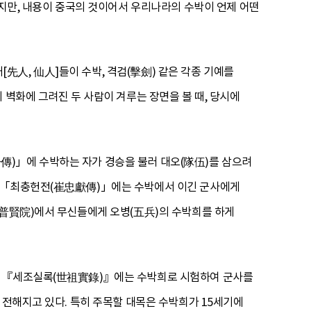
만, 내용이 중국의 것이어서 우리나라의 수박이 언제 어떤
人, 仙人]들이 수박, 격검(擊劍) 같은 각종 기예를
 벽화에 그려진 두 사람이 겨루는 장면을 볼 때, 당시에
傳)」에 수박하는 자가 경승을 불러 대오(隊伍)를 삼으려
, 「최충헌전(崔忠獻傳)」에는 수박에서 이긴 군사에게
(普賢院)에서 무신들에게 오병(五兵)의 수박희를 하게
, 『세조실록(世祖實錄)』에는 수박희로 시험하여 군사를
 전해지고 있다. 특히 주목할 대목은 수박희가 15세기에