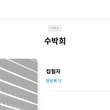
여름(夏)
수박희
집필자
안상복