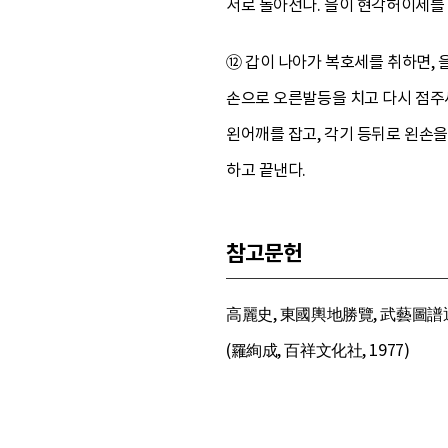
서로 돌아선다. 을이 현각허이세를 
⑫ 갑이 나아가 복호세를 취하면, 
손으로 오른발등을 치고 다시 점주
왼어깨를 잡고, 각기 등뒤로 왼손을
하고 끝낸다.
참고문헌
高麗史, 東國輿地勝覽, 武藝圖譜通
(羅絢成, 百祥文化社, 1977)