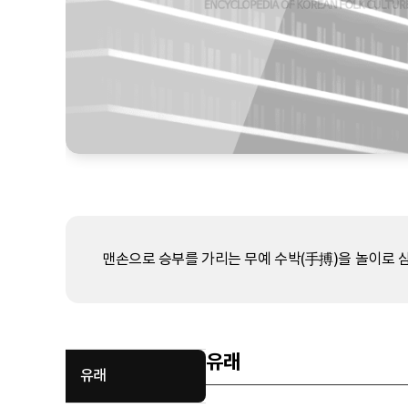
맨손으로 승부를 가리는 무예 수박(手搏)을 놀이로 삼은
유래
유래