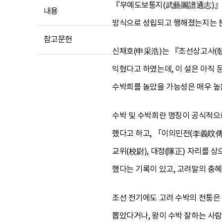
『무예도보통지(武藝圖譜通志)』에
내용
방식으로 성립되고 행해졌는지는 
참고문헌
신채호(申采浩)는 『조선상고사(朝
익혔다고 하였는데, 이 설은 아직 
수박희를 놀았을 가능성은 매우 높
수박 및 수박희란 명칭이 공식적으
했다고 하고, 「이의민전(李義旼傳
교위(校尉), 대정(隊正) 자리를
했다는 기록이 있고, 고려말의 충
조선 전기에도 고려 수박의 전통은
뽑았다거나, 왕이 수박 잘하는 사람