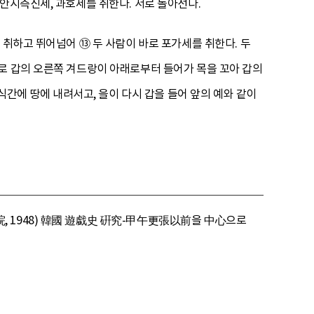
안시측신세, 과호세를 취한다. 서로 돌아선다.
 취하고 뛰어넘어 ⑬ 두 사람이 바로 포가세를 취한다. 두
로 갑의 오른쪽 겨드랑이 아래로부터 들어가 목을 꼬아 갑의
식간에 땅에 내려서고, 을이 다시 갑을 들어 앞의 예와 같이
, 1948) 韓國 遊戱史 硏究-甲午更張以前을 中心으로