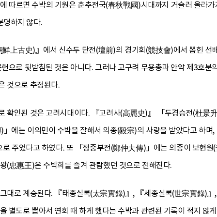
 따르면 수박의 기원은 춘추전국(春秋戰國)시대까지 거슬러 올라가지
분명하지 않다.
鮮上古史)』에서 신수두 단전(壇前)의 경기회(競技會)에서 뽑힌 선배[先
문헌으로 뒷받침된 것은 아니다. 그러나 고구려 무용총과 안악 제3호분의
은 것으로 추정된다.
로 확인된 것은 고려시대이다. 『고려사(高麗史)』 「두경승전(杜景升
)」에는 이의민이 수박을 잘해서 의종(毅宗)의 사랑을 받았다고 하며
 상으로 주었다고 하였다. 또 「정중부전(鄭仲夫傳)」에는 의종이 보현원
혜왕(忠惠王)은 수박희를 즐겨 관람했던 것으로 전해진다.
 그대로 계승된다. 『태종실록(太宗實錄)』, 『세종실록(世宗實錄)』
을 별도로 뽑아서 연회 때 하게 했다는 수박과 관련된 기록이 적지 않게