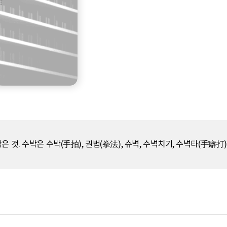
 것. 수박은 수박(手拍), 권법(拳法), 슈벽, 수벽치기, 수벽타(手癖打