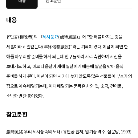
내용
참고문헌
내용
유만공(柳晩恭)의 『
세시풍요
(歲時風謠)』에 “한 해를 마치는 것을
세흘이라고 일컫는다(年終俗稱歲訖)”라는 기록이 있다. 이날이 되면 한
해를 마무리할 준비를 하게 되는데 친구들끼리 서로 축원하며 서신을
보내기도 하고, 바로 다음날이 새해 설날이기 때문에 설날을 맞아 음식
준비를 하게 된다. 이날이 되면 시기에 늦지 않도록 많은 선물들이 부호가의
집으로 계속 배달되는데, 이때 배달되는 품목은 차와 엿, 소금, 건어물,
소박한 반찬 등이었다.
참고문헌
歲時風謠 우리 세시풍속의 노래 (유만공 원저, 임기중 역주, 집문당, 1993)