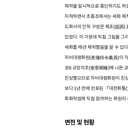
제작을 일시적으로 중단하기도 하였다
지적하면서 조종조에서는 세화 제작량
도화서의 인적 구성은 제조(提調) 1
있었다. 이 가운데 직접 그림을 그리
세화를 매년 제작했음을 알 수 있
자비대령화원(差備待令畵員)이 각 3
권6 규장각조(奎章閣條)에 나온 규
진상했으므로 자비대령화원이 진상한 
보다 1년 전에 반포된 『대전회통(大
회화작업에 직접 참여하는 화원의 수
변천 및 현황