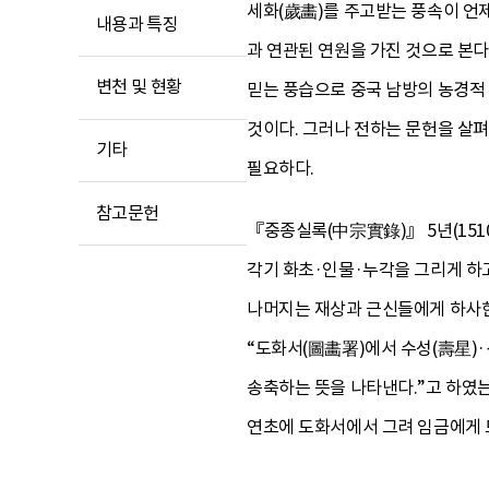
세화(歲畵)를 주고받는 풍속이 언
내용과 특징
과 연관된 연원을 가진 것으로 본다
변천 및 현황
믿는 풍습으로 중국 남방의 농경적
것이다. 그러나 전하는 문헌을 살
기타
필요하다.
참고문헌
『중종실록(中宗實錄)』 5년(151
각기 화초·인물·누각을 그리게 하고
나머지는 재상과 근신들에게 하사한다
“도화서(圖畵署)에서 수성(壽星)·
송축하는 뜻을 나타낸다.”고 하였는
연초에 도화서에서 그려 임금에게 