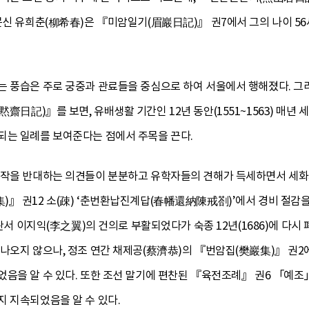
신 유희춘(柳希春)은 『미암일기(眉巖日記)』 권7에서 그의 나이 56세 
 풍습은 주로 궁중과 관료들을 중심으로 하여 서울에서 행해졌다. 그러
(黙齋日記)』를 보면, 유배생활 기간인 12년 동안(1551~1563) 매년 
되는 일례를 보여준다는 점에서 주목을 끈다.
작을 반대하는 의견들이 분분하고 유학자들의 견해가 득세하면서 세화제도에
)』 권12 소(疎) ‘춘번환납진계답(春幡還納陳戒剳)’에서 경비 절감을
예조판서 이지익(李之翼)의 건의로 부활되었다가 숙종 12년(1686)에 다
나오지 않으나, 정조 연간 채제공(蔡濟恭)의 『번암집(樊巖集)』 권2에
었음을 알 수 있다. 또한 조선 말기에 편찬된 『육전조례』 권6 「예
 지속되었음을 알 수 있다.