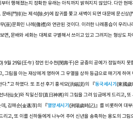
제부터 행해졌는지 정확한 유래는 아직까지 밝혀지지 않았다. 다만 현재까
. 문배(門排)는 제석(除夕)에 잡귀를 쫓고 새벽이 되면 대문에 문신상
 무(巫)문화인 나례(儺禮)와 연관된 것이다. 이러한 나례풍습이 우리
펴보면, 문배와 세화는 대체로 구별해서 쓰이고 있고 그려지는 형상도 차
0) 9월 29일(壬午) 정언 민수천(閔壽千)은 궁중의 공예가 정밀하지 
, 그림을 아는 재상에게 명하여 그 우열을 상하 등급으로 매기게 하여 부
.”고 하였다. 또 조선 후기 홍석모(洪錫謨)의 『
동국세시기
(東國歲
선녀(仙女)와 직일신장(直日神將)의 그림을 그려 임금에게 드리고, 또 
데, 김매순(金邁淳)의 『
열양세시기
(洌陽歲時記)』를 비롯하여 대부분
드리고, 또 이를 신하들에게 나누어 주어 신년을 송축하는 용도의 그림