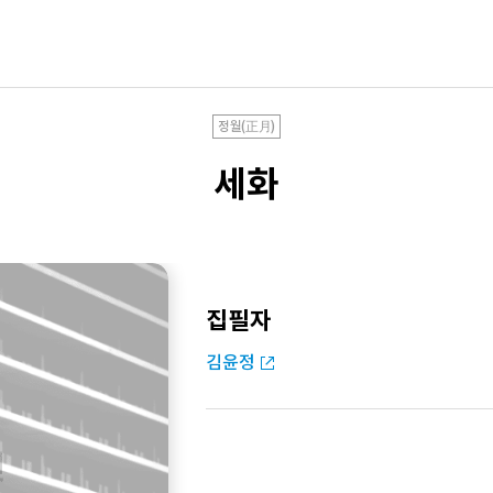
정월(正月)
세화
집필자
김윤정