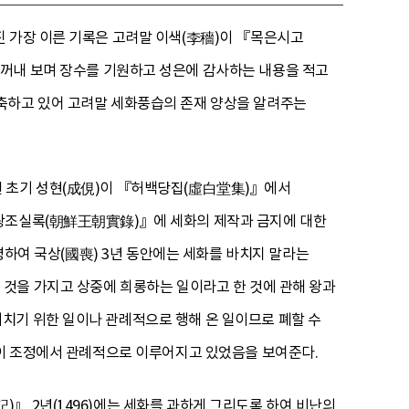
진 가장 이른 기록은 고려말 이색(李穡)이 『목은시고
꺼내 보며 장수를 기원하고 성은에 감사하는 내용을 적고
함축하고 있어 고려말 세화풍습의 존재 양상을 알려주는
선 초기 성현(成俔)이 『허백당집(虛白堂集)』에서
선왕조실록(朝鮮王朝實錄)』에 세화의 제작과 금지에 대한
 명하여 국상(國喪) 3년 동안에는 세화를 바치지 말라는
 지은 것을 가지고 상중에 희롱하는 일이라고 한 것에 관해 왕과
치기 위한 일이나 관례적으로 행해 온 일이므로 폐할 수
습이 조정에서 관례적으로 이루어지고 있었음을 보여준다.
』 2년(1496)에는 세화를 과하게 그리도록 하여 비난의