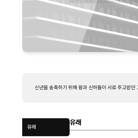
신년을 송축하기 위해 왕과 신하들이 서로 주고받던 
유래
유래