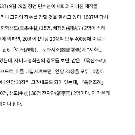
7) 9월 29일 정언 민수천이 세화의 지나친 제작을
리니 그림의 장수를 감할 것을 말하고 있다. 1537년 당시
에 화학생도(畵學生徒) 15명, 배첩장(褙貼匠) 2명이 속해
 의하면, 20명이 1인당 20장씩 모두 400장에 이르는
 권6 「예조(禮曹)」 도화서조(圖畵署條)에 “세화는
와 있는데, 자비대령화원의 경우를 보면, 같은 『육전조례』
으므로, 이를 대입시켜보면 1인당 30장을 모두 10명이
이 1인당 20장씩 그려내도록 되어 있는데, 『육전조례』
명, 생도(生徒) 30명 전자관(篆字官) 2명이다. 이 가운데
장이나 된다.