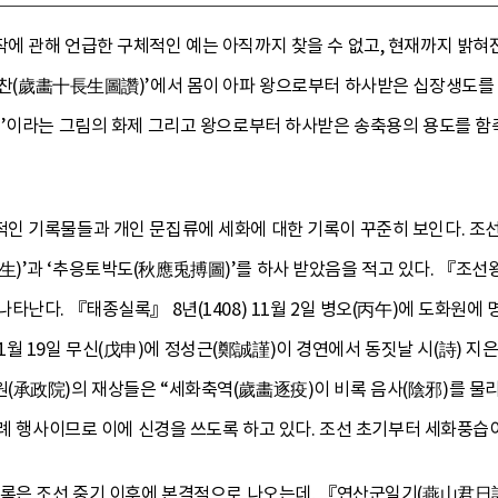
에 관해 언급한 구체적인 예는 아직까지 찾을 수 없고, 현재까지 밝혀
찬(歲畵十長生圖讚)’에서 몸이 아파 왕으로부터 하사받은 십장생도를 
생’이라는 그림의 화제 그리고 왕으로부터 하사받은 송축용의 용도를 
인 기록물들과 개인 문집류에 세화에 대한 기록이 꾸준히 보인다. 조
)’과 ‘추응토박도(秋應兎搏圖)’를 하사 받았음을 적고 있다. 『조
타난다. 『태종실록』 8년(1408) 11월 2일 병오(丙午)에 도화원에
) 11월 19일 무신(戊申)에 정성근(鄭誠謹)이 경연에서 동짓날 시(詩)
(承政院)의 재상들은 “세화축역(歲畵逐疫)이 비록 음사(陰邪)를 물리
 관례 행사이므로 이에 신경을 쓰도록 하고 있다. 조선 초기부터 세화풍
록은 조선 중기 이후에 본격적으로 나오는데, 『연산군일기(燕山君日記)