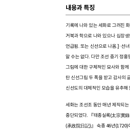
내용과 특징
기록에 나와 있는 세화로 그려진 
거북과 학으로 나와 있으나 십장생
언급됨. 또는 신선으로 나옴.]·선
알 수는 없다. 다만 조선 중기 정홍
그림에 대한 구체적인 묘사와 함께 
탄 신선그림 두 폭을 받고 감사의 
신선도의 대체적인 모습을 유추해 볼
세화는 조선조 동안 매년 제작되는
중단되었다. 『태종실록(太宗實錄)』
(承政院日記)』 숙종 46년(1720