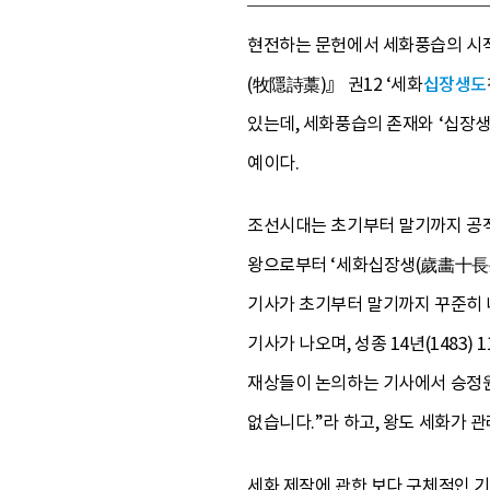
현전하는 문헌에서 세화풍습의 시작
(牧隱詩藁)』 권12 ‘세화
십장생도
있는데, 세화풍습의 존재와 ‘십장
예이다.
조선시대는 초기부터 말기까지 공적
왕으로부터 ‘세화십장생(歲畵十長生
기사가 초기부터 말기까지 꾸준히 나
기사가 나오며, 성종 14년(1483
재상들이 논의하는 기사에서 승정원
없습니다.”라 하고, 왕도 세화가
세화 제작에 관한 보다 구체적인 기