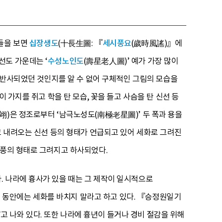
제들을 보면
십장생도
(十長生圖: 『
세시풍요
(歲時風謠)』에
선도 가운데는 ‘
수성노인도
(壽星老人圖)’ 예가 가장 많이
로 반사되었던 것인지를 알 수 없어 구체적인 그림의 모습을
 가지를 쥐고 학을 탄 모습, 꽃을 들고 사슴을 탄 신선 등
翊)은 정조로부터 ‘남극노성도(南極老星圖)’ 두 폭과 용을
고 내려오는 신선 등의 형태가 언급되고 있어 세화로 그려진
병풍의 형태로 그려지고 하사되었다.
. 나라에 흉사가 있을 때는 그 제작이 일시적으로
3년 동안에는 세화를 바치지 말라고 하고 있다. 『승정원일기
”고 나와 있다. 또한 나라에 흉년이 들거나 경비 절감을 위해