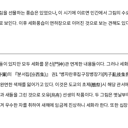
림을 선물하는 풍습은 있었으나, 이 시기에 이르면 민간에서 그림의 수
로 보인다. 이후 세화풍습이 연하장으로 이어진 것으로 보는 견해도 있다
들이 있지만 모두 세화를 문신(門神)관 연계한 내용들이다. 그러나 세
(朴彌)의 『분서집(汾西集)』 권1 ‘병자란후집구장병장기(丙子亂後集舊
완연한 색채를 잃어가고 있다. 이것은 도교의 초제(醮祭)시 해당 관서에서
과 새들을 그린 것으로 오유(烏有) 선생의 작품이다. 두 그림은 옛날부
겨 우수한 자를 취하여 새해에 임금께 진상하니 세화라 한다. 또한 십장