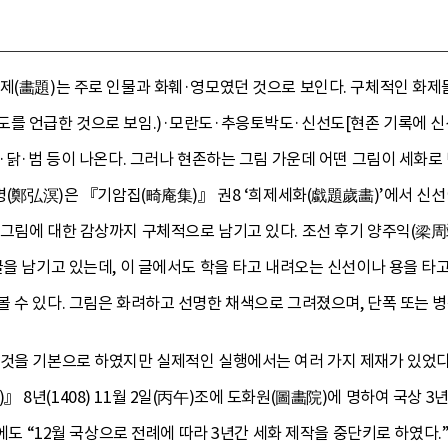
화제(畵題)는 주로 인물과 화훼·영모였던 것으로 보인다. 구체적인 화
도를 언급한 것으로 보임.)·모란도·추응토박도·신선도[현존 기록에 신
녀·닭·범 등이 나온다. 그러나 현존하는 그림 가운데 어떤 그림이 세화
명(鄭弘溟)은 『기암집(畸庵集)』 권8 ‘희제세화(戱題歲畵)’에서 신선이
그림에 대한 감상까지 구체적으로 남기고 있다. 조선 후기 양주익(梁周
글을 남기고 있는데, 이 글에서도 학을 타고 내려오는 신선이나 용을 타
 수 있다. 그림은 화려하고 선명한 채색으로 그려졌으며, 단폭 또는 
 것을 기본으로 하였지만 실제적인 실행에서는 여러 가지 제재가 있었다
 8년(1408) 11월 2일(丙午)조에 도화원(圖畵院)에 명하여 국상 
)에도 “12월 국상으로 전례에 따라 3년간 세화 제작을 중단키로 하였다.