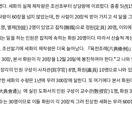
. 세화의 실제 제작량은 조선초부터 상당량에 이르렀다. 중종 5년(153
이 60장을 넘지 않았는데, 한 사람이 20장씩 받아 가지고 석 달을 그
명, 별제(別提) 2명이 있었고 잡직(雜職)으로 정원(定員) 20명, 이외
는 일을 하는 인원은 잡직에 속하는 화원 20명이다. 따라서 산술적 계산에
다. 조선말기에 세화의 제작량은 더욱 늘어났다. 『육전조례(六典條例)』
0장, 본서 화원이 각 20장을 12월 20일에 봉진하여야 한다.”고 나
장각의 인원 구성이 사자관(寫字官) 8명, 화원(畵員) 10명으로 나와 있
세화의 수량은 1년에 무려 300장에 달한다. 또 여기에다 본서 화원
典會通)』에 실린 도화서의 인원 구성이 교수관(敎授官) 1명, 화원 30
는 30명이므로 이들 화원이 각 20장씩 그려 진상한 세화는 무려 600