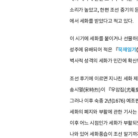
소리가 높았고, 한편 조선 중기의 문
에서 세화를 받았다고 적고 있다.
이 시기에 세화를 붙이거나 선물하는
성주에 유배되어 적은 『
묵재일기
벽사적 성격의 세화가 민간에 확산
조선 후기에 이르면 지나친 세화 제
송시열(宋時烈)이 『우암집(尤菴集
그러나 이후 숙종 2년(1676) 
세화의 폐지와 부활에 관한 기사는 
이후 어느 시점인가 세화가 부활되
나와 있어 세화풍습이 조선 말기까지