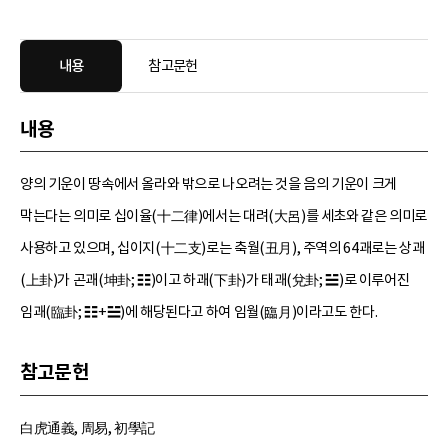
내용
참고문헌
내용
양의 기운이 땅속에서 올라와 밖으로 나오려는 것을 음의 기운이 크게
막는다는 의미로 십이율(十二律)에서는 대려(大呂)를 세초와 같은 의미로
사용하고 있으며, 십이지(十二支)로는 축월(丑月), 주역의 64괘로는 상괘
(上卦)가 곤괘(坤卦; ☷)이고 하괘(下卦)가 태괘(兌卦; ☱)로 이루어진
임괘(臨卦; ☷+☱)에 해당된다고 하여 임월(臨月)이라고도 한다.
참고문헌
白虎通義, 周易, 初學記