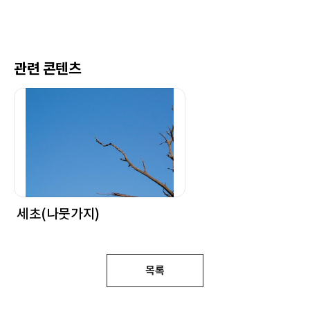
관련 콘텐츠
세초(나뭇가지)
목록