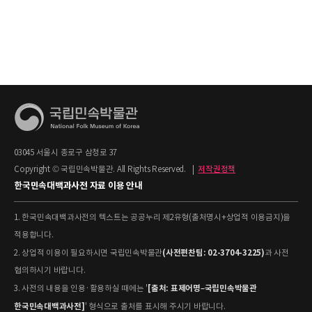
03045 서울시 종로구 삼청로 37
Copyright © 국립민속박물관. All Rights Reserved.
|
저작권정책
한국민속대백과사전 자료 이용 안내
1. 한국민속대백과사전의 텍스트는 공공누리 제2유형(출처명시+상업적 이용금지)을
적용합니다.
(사전편찬팀: 02-3704-3225)
2. 상업적 이용이 필요하시면 국립민속박물관
과 사전
협의하시기 바랍니다.
[출처: 표제어명–국립민속박물관
3. 사전의 내용을 인용·활용하실 때에는 '
한국민속대백과사전]
' 형식으로 출처를 표시해 주시기 바랍니다.