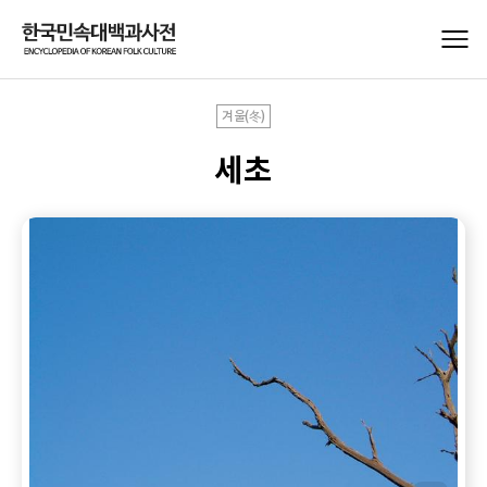
겨울(冬)
세초