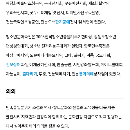
해당화예술단초청공연, 분재전시회, 꽃꽂이전시회, 제8회 설악의
우리꽃전시회, 꽃누르미체험 및 전시, 디지털사진무료촬영,
전통국악인초청공연, 전통오색
한지공예
전시 및 체험이 열렸다.
청소년문화축전은 2005전국청소년풍물겨루기한마당, 강원도청소년
댄싱경연대회, 청소년 길거리농구대회가 열렸다. 향토민속축전은
마상무예시연, 도문메나리농요시연, 그네, 널뛰기, 씨름, 궁도대회,
건오징어
과일 야채공예전시회, 판줄공연, 시민강좌발표회, 게이트볼대회,
자통놀이,
줄다리기
, 투호, 전통떡메치기, 전통
통과의례
상차림이 있었다.
의의
민족통일분위기 조성과 역사·향토문화의 전통과 고유성을 더욱 계승
발전시켜 지역민과 관광객이 함께 하는 문화관광 자원으로 적극 활용하는
데서 설악문화제의 의의를 찾을 수 있다.