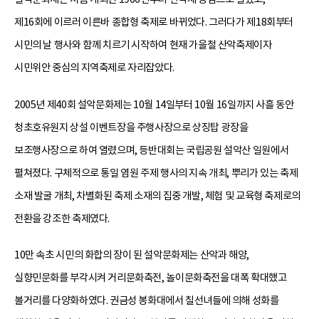
제16회에 이르러 이른바 종합형 축제로 바뀌었다. 그러다가 제18회부터
시민의 날 행사와 함께 치르기 시작하여 현재 가을철 산악축제이자
시민위안 중심의 지역축제로 자리잡았다.
2005년 제40회 설악문화제는 10월 14일부터 10월 16일까지 사흘 동안
청초호유원지 상설 이벤트장을 주행사장으로 상징탑 광장을
보조행사장으로 하여 열렸으며, 등반대회는 국립공원 설악산 일원에서
펼쳐졌다. 구체적으로 통일 염원 주제 행사의 지속 개최, 뿌리가 있는 축제
소재 발굴 개최, 차별화된 축제 소재의 집중 개발, 체험 및 교육형 축제로의
전환을 강조한 축제였다.
10만 속초 시민의 화합의 장이 된 설악문화제는 산악과 해양,
실향민문화를 부각시켜 거리문화축전, 놀이문화축전을 대폭 확대했고
볼거리를 다양화하였다. 권금성 봉화대에서 칠선녀들에 의해 성화를