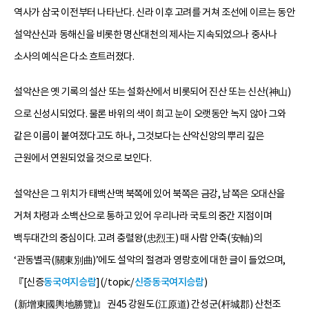
역사가 삼국 이전부터 나타난다. 신라 이후 고려를 거쳐 조선에 이르는 동안
설악산신과 동해신을 비롯한 명산대천의 제사는 지속되었으나 중사나
소사의 예식은 다소 흐트러졌다.
설악산은 옛 기록의 설산 또는 설화산에서 비롯되어 진산 또는 신산(神山)
으로 신성시되었다. 물론 바위의 색이 희고 눈이 오랫동안 녹지 않아 그와
같은 이름이 붙여졌다고도 하나, 그것보다는 산악신앙의 뿌리 깊은
근원에서 연원되었을 것으로 보인다.
설악산은 그 위치가 태백산맥 북쪽에 있어 북쪽은 금강, 남쪽은 오대산을
거쳐 차령과 소백산으로 통하고 있어 우리나라 국토의 중간 지점이며
백두대간의 중심이다. 고려 충렬왕(忠烈王) 때 사람 안축(安軸)의
‘관동별곡(關東別曲)’에도 설악의 절경과 영랑호에 대한 글이 들었으며,
『[신증
동국여지승람
](/topic/
신증동국여지승람
)
(新增東國輿地勝覽)』 권45 강원도(江原道) 간성군(杆城郡) 산천조