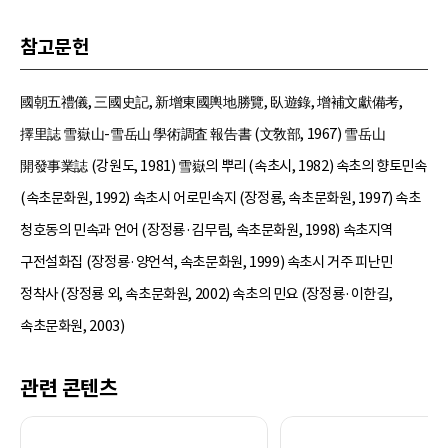
참고문헌
國朝五禮儀, 三國史記, 新增東國輿地勝覽, 臥遊錄, 增補文獻備考,
擇里誌 雪嶽山-雪岳山 學術調査 報告書 (文敎部, 1967) 雪岳山
開發事業誌 (강원도, 1981) 雪嶽의 뿌리 (속초시, 1982) 속초의 향토민속
(속초문화원, 1992) 속초시 어로민속지 (장정룡, 속초문화원, 1997) 속초
청호동의 민속과 언어 (장정룡·김무림, 속초문화원, 1998) 속초지역
구전설화집 (장정룡·양언석, 속초문화원, 1999) 속초시 거주 피난민
정착사 (장정룡 외, 속초문화원, 2002) 속초의 민요 (장정룡·이한길,
속초문화원, 2003)
관련 콘텐츠