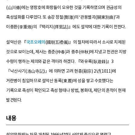
(山川條)에는 영랑호에 화랑들이 오유한 것을 기록하였으며 권금성의
축성설화를 다루었다. 또 송강 정철(鄭澈)의 ‘관동별곡(關東別曲)’과
이중환(李重煥)의 『택리지(擇里誌)』에도 설악에 대한 기록이 전한다.
설악산은 『
국조오례의
(國朝五禮儀)』의 절차에 따라서 소사로 치제된
것으로 보이는데, 제사는 중춘(仲春)과 중추(仲秋)에 지냈고 헌관은 지방
수령이 행하는 제의와 같은 격이라 하겠다. 『와유록(臥遊錄)』3
「낙산사기(洛山寺記)」에 의하면 고려 현종(顯宗) 2년(1011)에
거란병이 침입하므로 설악산 동록(東麓)에 성을 쌓고 수호했다는
기록으로 축성이 확인되고 축성 형태나 방법, 봉화대, 제단의 흔적이 현재
발견된다.
내용
설악문화제는 처음 개최된 1966년부터 산악제 중심으로 열렸고,