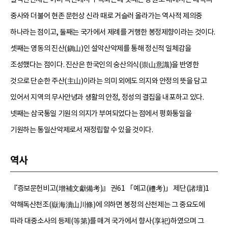
중사와 더불어 현존 문헌상 신라 때로 거슬러 올라가는 역사적 제의중
하나라는 점이고, 둘째는 국가에서 제례를 거행한 봉정제향이라는 것이다.
셋째는 영동의 진산(鎭山)인 설악산악제를 통해 정신적 일체감을
조성했다는 점이다. 진산은 한국인의 숭산의식(崇山意識)을 반영한
것으로 단순한 주산(主山)이라는 의미 외에도 의지와 안정의 뜻을 담고
있어서 지역의 무사안녕과 생활의 안정, 정성의 결집을 내포하고 있다.
넷째는 삼국통일 기원의 의지가 부여되었다는 점에서 평화통일을
기원하는 통일산악제로서 재정립할 수 있을 것이다.
역사
『증보문헌비고(增補文獻備考)』 권61 「예고(禮考)」 제단(諸壇)1
악해독산천조(嶽海瀆山川條)에 의하면 봉정의 산천제는 그 중요도에
따라 대중소사의 등제(等第)를 매겨 국가에서 향사(享祀)하였으며 그