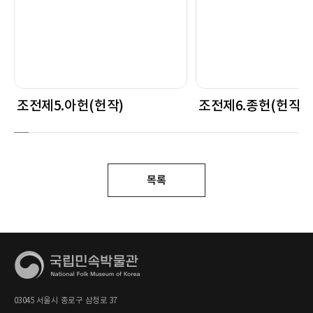
조전제5.아헌(헌작)
조전제6.종헌(헌작)
목록
03045 서울시 종로구 삼청로 37