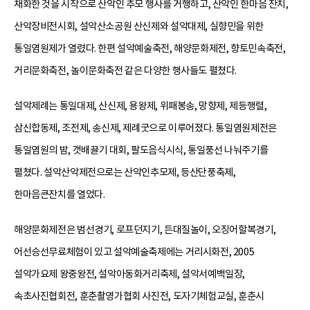
채화한 것을 시작으로 산악인 추모 행사를 거행하고, 산악인 한마음 잔치,
산악장비전시회, 설악산소공원 산신제와 설악대제, 실향민을 위한
통일염원제가 열렸다. 한편 설악예술축전, 해양문화제전, 향토민속축전,
거리문화축전, 놀이문화축전 같은 다양한 행사들도 펼쳤다.
설악제례는 통일대제, 산신제, 용왕제, 위패봉송, 망향제, 제등행렬,
삼신합동제, 조전제, 송신제, 제례굿으로 이루어졌다. 통일염원제전은
통일염원의 밤, 갯배끌기 대회, 팔도음식시식, 통일풍선 나눠주기를
펼쳤다. 설악산악제전으로는 산악인추모제, 등산단풍축제,
한마음큰잔치를 열었다.
해양문화제전은 범선경기, 로프던지기, 든대질놀이, 오징어할복경기,
어선승선무료체험이 있고 설악예술축제에는 거리시화전, 2005
설악가요제 왕중왕전, 설악아동화거리축제, 설악서예백일장,
속초사진협회전, 훈춘촬영가협회 사진전, 도자기체험교실, 훈춘시