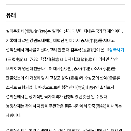
유래
설악문화제(雪嶽文化祭)는 일찍이 신라 때부터 지내온 국가적 제의이다.
기록에 따르면 강원도 내에는 태백산 천제에서 중사(中祀)를 지내고
설악산에서 제사를 지냈다. 고려 인종 때 김부식(金富軾)이 쓴 『
삼국사기
(三國史記)』 권32 『잡지(雜志)』1 제사조(祭祀條)에 의하면 삼산
오악 이하 명산대천을 나누어 대사(大祀), 중사(中祀), 소사(小祀)를
만들었는데 이 가운데 당시 고성군 상악(霜岳)과 수성군의 설악(雪岳)이
소사로 포함되었다. 이것으로 보면 봉정산제(封定山祭)인 소사로서
설악산에서는 정기적인 국가제의가 진행되었던 것을 알 수 있다.
봉정산제는 관에서 제향을 주관함은 물론 나라에서 향축(香祝)을 내리는
제향이다.
설악산신제는 여러 측면에서 주목되는데 첫째는 강원도 내에서는 태백의