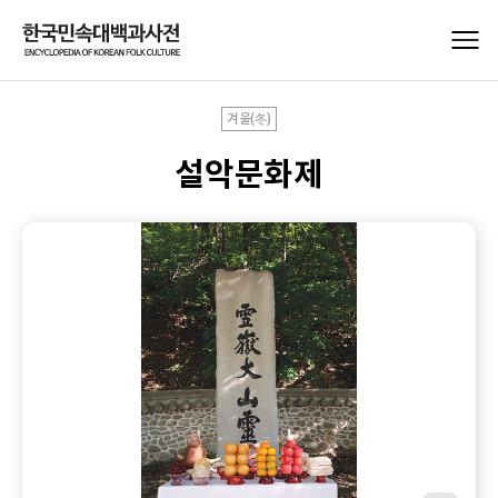
겨울(冬)
설악문화제