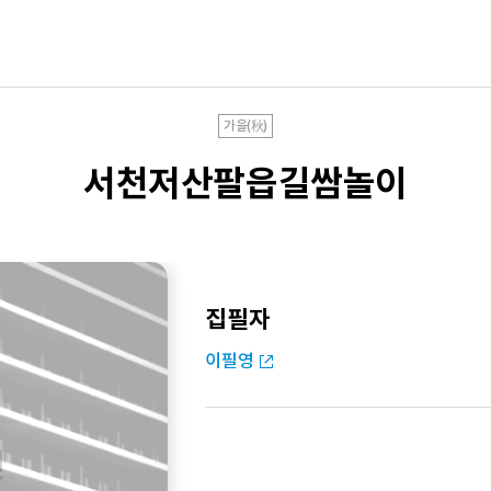
가을(秋)
서천저산팔읍길쌈놀이
집필자
이필영