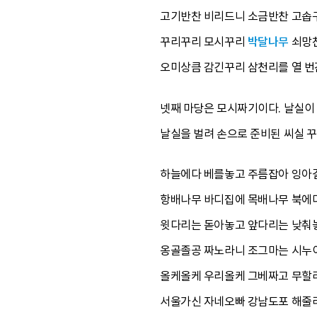
고기반찬 비리드니 소금반찬 고솝
꾸리꾸리 모시꾸리
박달나무
쇠망
오미상큼 감긴꾸리 삼천리를 열 
넷째 마당은 모시짜기이다. 날실이
날실을 벌려 손으로 준비된 씨실 꾸
하늘에다 베를놓고 주름잡아 잉아
항배나무 바디집에 목배나무 북에
윗다리는 돋아놓고 앞다리는 낮춰
옹골졸공 짜노라니 조그마는 시누
올케올케 우리올케 그베짜고 무할
서울가신 자네오빠 강남도포 해줄