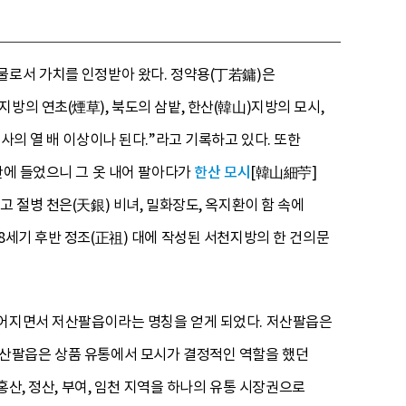
물로서 가치를 인정받아 왔다. 정약용(丁若鏞)은
방의 연초(煙草), 북도의 삼밭, 한산(韓山)지방의 모시,
사의 열 배 이상이나 된다.”라고 기록하고 있다. 또한
안에 들었으니 그 옷 내어 팔아다가
한산 모시
[韓山細苧]
 절병 천은(天銀) 비녀, 밀화장도, 옥지환이 함 속에
8세기 후반 정조(正祖) 대에 작성된 서천지방의 한 건의문
루어지면서 저산팔읍이라는 명칭을 얻게 되었다. 저산팔읍은
. 저산팔읍은 상품 유통에서 모시가 결정적인 역할을 했던
홍산, 정산, 부여, 임천 지역을 하나의 유통 시장권으로