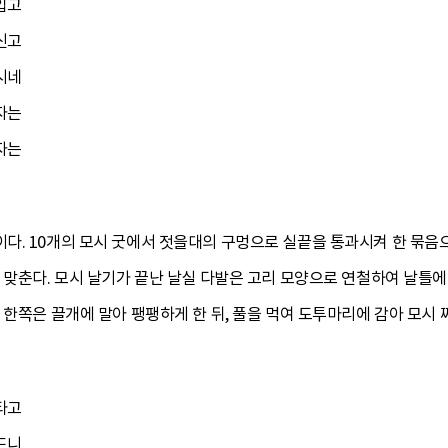
입고
신고
시네
자는
자는
. 10개의 모시 굿에서 젓을대의 구멍으로 실끝을 통과시켜 한 묶음으
 맞춘다. 모시 날기가 끝난 날실 다발은 고리 모양으로 연철하여 날틀에
 한쪽은 끌개에 말아 팽팽하게 한 뒤, 풀을 먹여 도투마리에 감아 모시 
타고
드니