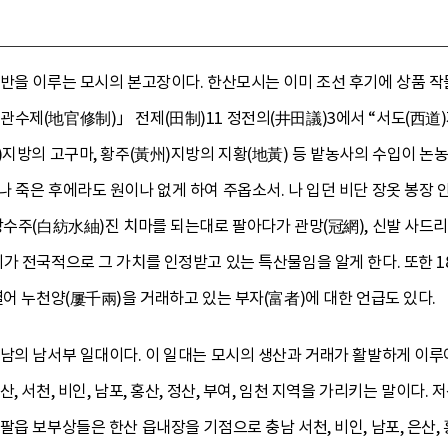
기반을 이루는 모시의 본고장이다. 한산모시는 이미 조선 후기에 상품 작
수제(地官修制)」 전제(田制)11 정전의(井田議)3에서 “서도(西道)지
)지방의 고구마, 황주(黃州)지방의 지황(地黃) 등 밭농사의 수입이 논농
 죽은 후에라도 원이나 없게 하여 주옵소서. 나 입던 비단 장옷 봉장 
방수주(白紡水紬)진 치마를 되는대로 팔아다가 관망(冠網), 신발 사드리고
가 전국적으로 그 가치를 인정받고 있는 특산물임을 알게 한다. 또한 1
열어 누천양(屢千兩)을 거래하고 있는 부자(富者)에 대한 언급도 있다.
충남의 남서부 일대이다. 이 일대는 모시의 생산과 거래가 활발하게 이
, 서천, 비인, 남포, 홍산, 정산, 부여, 임천 지역을 가리키는 말이다
읍 보부상들은 한산 읍내장을 기점으로 충남 서천, 비인, 남포, 은산, 