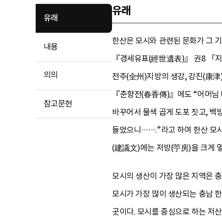
유래
유래
한산은 모시와 관련된 문화가 그 
내용
『경세유표(經世遺表)』 권8 「지관
의의
전주(全州)지방의 생강, 강진(康津
『춘향전(春香傳)』에도 “어머님 나
참고문헌
바꾸어서 물색 곱게 도포 짓고, 백
들었으니…….”라고 하여 한산 모시
(建議文)에는 저방(苧房)을 크게 
모시의 생산이 가장 많은 지역은 
모시가 가장 많이 생산되는 충남 한산
곳이다. 모시를 중심으로 하는 저산팔