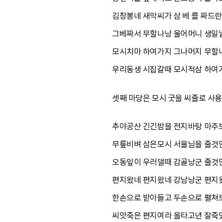
김창봉네 새악씨가 삼 베 를 짜드
그베짜서 무할나낭 울어머니 생일
모시치마 하여가지 그나머지 무할
우리동생 시집갈때 모시적삼 하여
셋째 마당은 모시 굿을 씨줄로 사용
추야공산 긴긴밤을 전지바탕 마주
무릎비벼 삼은모시 서울님을 줄것
오동잎이 우러댈때 감골낭군 줄것
편지왔네 편지왔네 강남낭군 편지
한손으로 받아들고 두손으로 펼쳐
씨앗죽은 편지여라 올타고년 잘죽