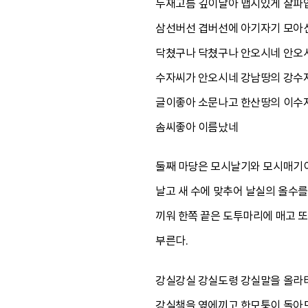
두재고름 깊이달아 맵시있게 잘파
삼선버선 겹버선에 아기자기 모아
닥쳤구나 닥쳤구나 안오시네 안오
수자씨가 안오시네 강남땅의 강수
글이좋아 소문나고 한산땅의 이수
솜씨좋아 이름났네
둘째 마당은 모시날기와 모시매기이다
날고 새 수에 맞추어 날실의 올수를
끼워 한쪽 끝은 도투마리에 매고 또
부른다.
강실강실 강실도령 강실말을 올라
강실책을 옆에끼고 한모퉁이 돌아