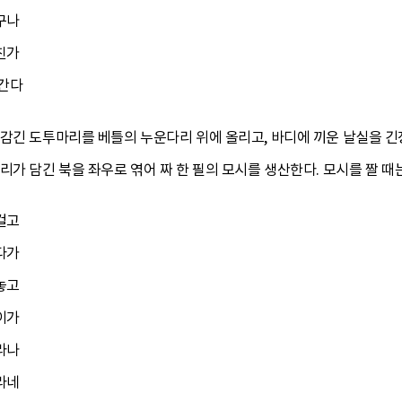
구나
친가
번간다
 감긴 도투마리를 베틀의 누운다리 위에 올리고, 바디에 끼운 날실을 
리가 담긴 북을 좌우로 엮어 짜 한 필의 모시를 생산한다. 모시를 짤 때
걸고
다가
놓고
이가
라나
라네