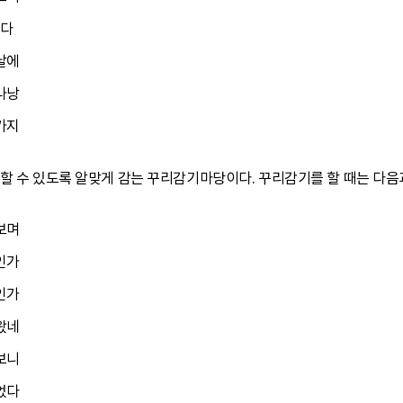
란다
날에
나낭
가지
할 수 있도록 알맞게 감는 꾸리감기마당이다. 꾸리감기를 할 때는 다음
보며
인가
인가
왔네
보니
었다