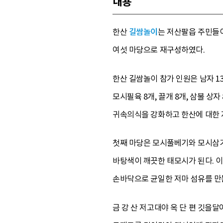
내용
한산
길쌈놀이
는 저산팔읍 주민들이
여섯 마당으로 재구성하였다.
한산 길쌈놀이 참가 인원은 남자 13명
모시필육 8개, 끌개 8개, 삼불 
귀속의식을 강화하고 한산에 대한 
첫째 마당은 모시풀베기와 모시삼기
바탕색이 깨끗한 태모시가 된다. 이
손바닥으로 균일한 저마 섬유를 만든
금 강 산 저고대야 옥 단 편 깃을달