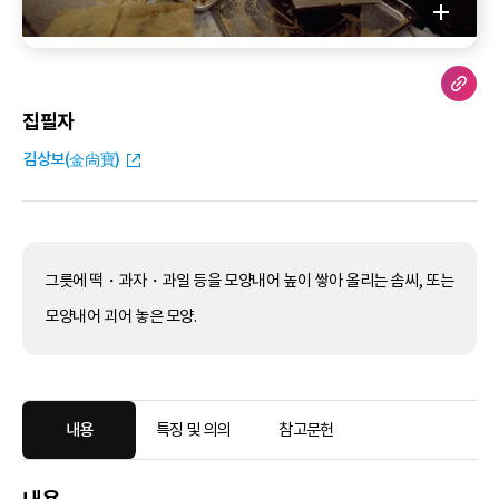
집필자
김상보(金尙寶)
그릇에 떡・과자・과일 등을 모양내어 높이 쌓아 올리는 솜씨, 또는
모양내어 괴어 놓은 모양.
내용
특징 및 의의
참고문헌