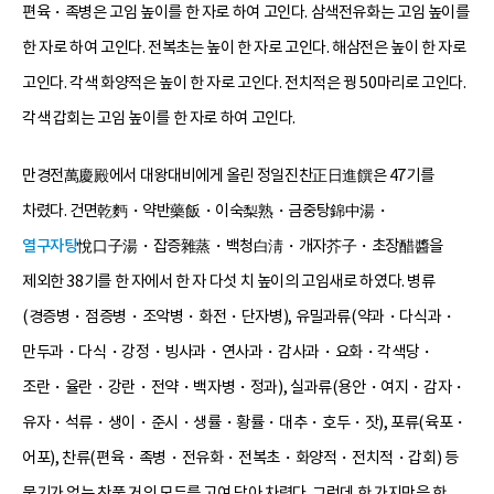
편육・족병은 고임 높이를 한 자로 하여 고인다. 삼색전유화는 고임 높이를
한 자로 하여 고인다. 전복초는 높이 한 자로 고인다. 해삼전은 높이 한 자로
고인다. 각색 화양적은 높이 한 자로 고인다. 전치적은 꿩 50마리로 고인다.
각색 갑회는 고임 높이를 한 자로 하여 고인다.
만경전萬慶殿에서 대왕대비에게 올린 정일진찬正日進饌은 47기를
차렸다. 건면乾麪・약반藥飯・이숙梨熟・금중탕錦中湯・
열구자탕
悅口子湯・잡증雜蒸・백청白淸・개자芥子・초장醋醬을
제외한 38기를 한 자에서 한 자 다섯 치 높이의 고임새로 하였다. 병류
(경증병・점증병・조악병・화전・단자병), 유밀과류(약과・다식과・
만두과・다식・강정・빙사과・연사과・감사과・요화・각색당・
조란・율란・강란・전약・백자병・정과), 실과류(용안・여지・감자・
유자・석류・생이・준시・생률・황률・대추・호두・잣), 포류(육포・
어포), 찬류(편육・족병・전유화・전복초・화양적・전치적・갑회) 등
물기가 없는 찬품 거의 모두를 고여 담아 차렸다. 그런데 한 가지만을 한