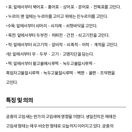
• 포: 밑에서부터 북어포・홍어포・상어포・문어포・전복포를 고인다.
• 누르미: 맨 밑에는 누르미를 고이고 위에는 진누르미를 고인다.
•수육: 밑에서부터 쇠머리・쇠지레・쇠혓바닥을 고인다.
• 육전: 밑에서부터 두부전・허파전・간전・쇠고기전을 고인다.
• 적: 밑에서부터 쇠고기적・갈비적・쇠족적・어적・ 계적을 고인다.
•탕: 밑에서부터 무・두부・고기・고명지단을 담는다.
• 떡: 밑에서부터 팥고물메시루떡・녹두고물찰시루떡・
흑임자고물찰시루떡・녹두고물찰시루떡・백편・물편・조약편을
고인다.
특징 및 의의
궁중의 고임새는 반가의 고임새에 영향을 미쳤다. 생일잔치든 제례든
고임새 형태는 매우 비슷한 형태로 오늘까지 이어지고 있다. 궁중의