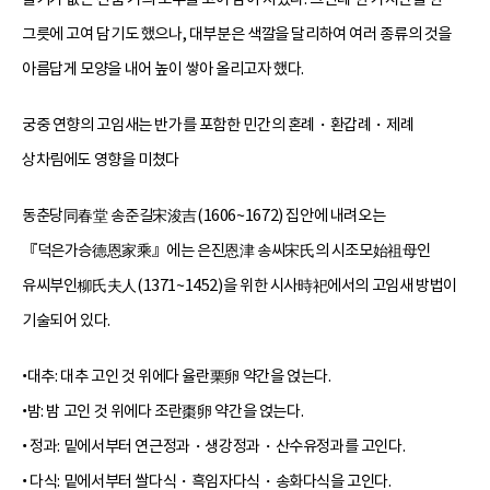
그릇에 고여 담기도 했으나, 대부분은 색깔을 달리하여 여러 종류의 것을
아름답게 모양을 내어 높이 쌓아 올리고자 했다.
궁중 연향의 고임새는 반가를 포함한 민간의 혼례・환갑례・제례
상차림에도 영향을 미쳤다
동춘당同春堂 송준길宋浚吉(1606~1672) 집안에 내려오는
『덕은가승德恩家乘』에는 은진恩津 송씨宋氏의 시조모始祖母인
유씨부인柳氏夫人(1371~1452)을 위한 시사時祀에서의 고임새 방법이
기술되어 있다.
•대추: 대추 고인 것 위에다 율란栗卵 약간을 얹는다.
•밤: 밤 고인 것 위에다 조란棗卵 약간을 얹는다.
• 정과: 밑에서부터 연근정과・생강정과・산수유정과를 고인다.
• 다식: 밑에서부터 쌀다식・흑임자다식・송화다식을 고인다.