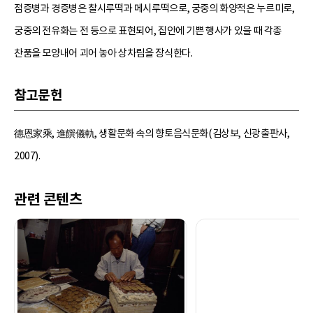
점증병과 경증병은 찰시루떡과 메시루떡으로, 궁중의 화양적은 누르미로,
궁중의 전유화는 전 등으로 표현되어, 집안에 기쁜 행사가 있을 때 각종
찬품을 모양내어 괴어 놓아 상차림을 장식한다.
참고문헌
德恩家乘, 進饌儀軌, 생활문화 속의 향토음식문화(김상보, 신광출판사,
2007).
관련 콘텐츠