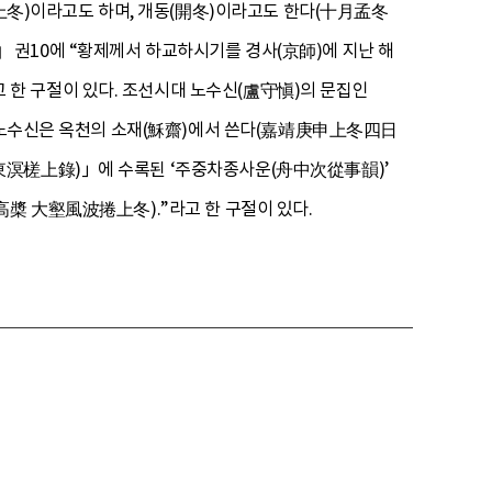
(上冬)이라고도 하며, 개동(開冬)이라고도 한다(十月孟冬
권10에 “황제께서 하교하시기를 경사(京師)에 지난 해
한 구절이 있다. 조선시대 노수신(盧守愼)의 문집인
학 노수신은 옥천의 소재(穌齋)에서 쓴다(嘉靖庚申上冬四日
金東溟槎上錄)」에 수록된 ‘주중차종사운(舟中次從事韻)’
高槳 大壑風波捲上冬).”라고 한 구절이 있다.