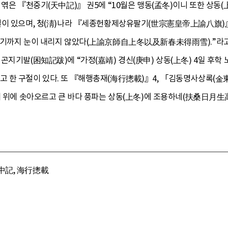
 엮은 『천중기(天中記)』 권5에 “10월은 맹동(孟冬)이니 또한 상동
절이 있으며, 청(淸)나라 『세종헌황제상유팔기(世宗憲皇帝上諭八旗)』 
르기까지 눈이 내리지 않았다(上諭京師自上冬以及新春未得雨雪).”라고 
 곤지기발(困知記跋)에 “가정(嘉靖) 경신(庚申) 상동(上冬) 4일 후
 한 구절이 있다. 또 『해행총재(海行摠載)』4, 「김동명사상록(
대 위에 솟아오르고 큰 바다 풍파는 상동(上冬)에 조용하네(扶桑日月生
中記, 海行摠載