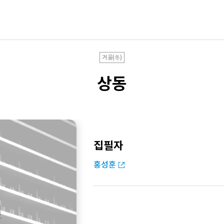
겨울(冬)
상동
집필자
홍성훈