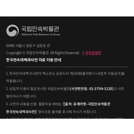
03045 서울시 종로구 삼청로 37
Copyright © 국립민속박물관. All Rights Reserved.
|
저작권정책
한국민속대백과사전 자료 이용 안내
1. 한국민속대백과사전의 텍스트는 공공누리 제2유형(출처명시+상업적 이용금지)을
적용합니다.
(사전편찬팀: 02-3704-3225)
2. 상업적 이용이 필요하시면 국립민속박물관
과 사전
협의하시기 바랍니다.
[출처: 표제어명–국립민속박물관
3. 사전의 내용을 인용·활용하실 때에는 '
한국민속대백과사전]
' 형식으로 출처를 표시해 주시기 바랍니다.
4. 사진 및 동영상은 개별 저작권 정보가 상이할 수 있으므로, 이용 전 반드시 저작권
정보를 확인하시기 바랍니다.