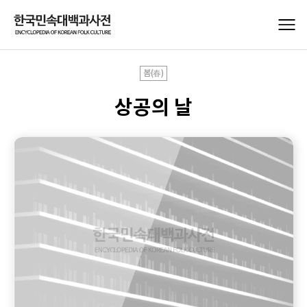
봄(春)
상공의 날