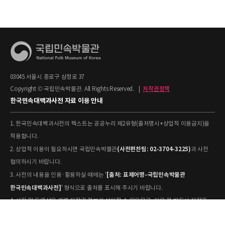
03045 서울시 종로구 삼청로 37
Copyright © 국립민속박물관. All Rights Reserved.
|
저작권정책
한국민속대백과사전 자료 이용 안내
1. 한국민속대백과사전의 텍스트는 공공누리 제2유형(출처명시+상업적 이용금지)을
적용합니다.
(사전편찬팀: 02-3704-3225)
2. 상업적 이용이 필요하시면 국립민속박물관
과 사전
협의하시기 바랍니다.
[출처: 표제어명–국립민속박물관
3. 사전의 내용을 인용·활용하실 때에는 '
한국민속대백과사전]
' 형식으로 출처를 표시해 주시기 바랍니다.
4. 사진 및 동영상은 개별 저작권 정보가 상이할 수 있으므로, 이용 전 반드시 저작권
정보를 확인하시기 바랍니다.