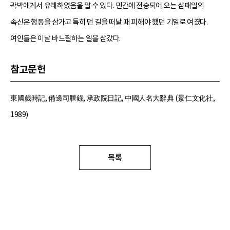
곽박에게서 유래하였음을 알 수 있다. 민간에 전승되어 오는 삼패일의
속신은 행동을 삼가고 특히 먼 길을 떠날 때 피해야 했던 기일로 여겼다.
여인들은 이날 바느질하는 일을 삼갔다.
참고문헌
東國歲時記, 備邊司謄錄, 承政院日記, 中國人名大辭典 (景仁文化社,
1989)
목록