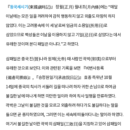
『
동국세시기
(東國歲時記)』 정월(正月) 월내조(月內條)에는 “매달
이날에는 모든 일을 꺼려하여 감히 행동하지 않고 외출도 마땅히 하지
않았다. 이는 고려풍속에 이 세 날로써 임금의 소용일(所用日)로
삼았으므로 백성들은 이날을 이용하지 않고 기일(忌日)로 삼았다는 데서
유래한 것이며 본디 패일은 아니다.”고 하였다.
삼패일은 중국 진(晉)나라 원제(元帝) 때 사람인 곽박(郭璞)으로부터
유래한 것으로 보인다. 이와 관련된 기록을 보면 『비변사등록
(備邊司謄錄)』, 『승정원일기(承政院日記)』 효종 즉위년 10월
14일에 중국의 칙사가 서둘러 길을 떠나려 하자 귀한 손님으로 하여금
불길한 날에 떠나게 하면 미안한 일이라 하여 칙사 일행을 만류하였다.
곽박은 그날이 불길한 것을 모르고 외출하려 하다가도 불길하다는 말을
들으면 곧 중지하였으며, 그러면 이는 세속에 떠돌아다니는 말이라 하였다.
여기서 불길한 날이란 곽박의 삼패일(三敗日)을 지칭하고 있어 삼패일이