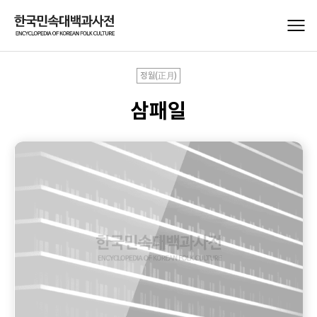
정월(正月)
삼패일