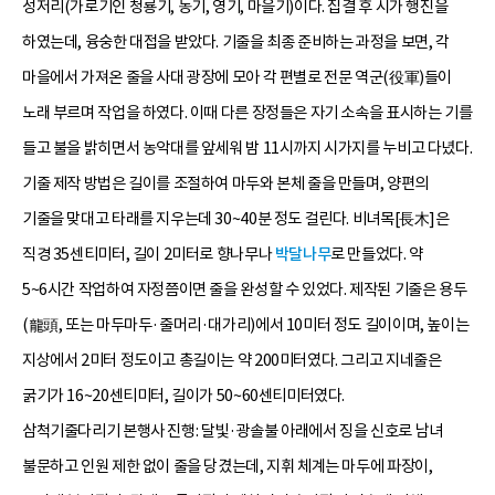
성저리(가로기인 청룡기, 농기, 영기, 마을기)이다. 집결 후 시가 행진을
하였는데, 융숭한 대접을 받았다. 기줄을 최종 준비하는 과정을 보면, 각
마을에서 가져온 줄을 사대 광장에 모아 각 편별로 전문 역군(役軍)들이
노래 부르며 작업을 하였다. 이때 다른 장정들은 자기 소속을 표시하는 기를
들고 불을 밝히면서 농악대를 앞세워 밤 11시까지 시가지를 누비고 다녔다.
기줄 제작 방법은 길이를 조절하여 마두와 본체 줄을 만들며, 양편의
기줄을 맞대고 타래를 지우는데 30~40분 정도 걸린다. 비녀목[長木]은
직경 35센티미터, 길이 2미터로 향나무나
박달나무
로 만들었다. 약
5~6시간 작업하여 자정쯤이면 줄을 완성할 수 있었다. 제작된 기줄은 용두
(龍頭, 또는 마두마두·줄머리·대가리)에서 10미터 정도 길이이며, 높이는
지상에서 2미터 정도이고 총길이는 약 200미터였다. 그리고 지네줄은
굵기가 16~20센티미터, 길이가 50~60센티미터였다.
삼척기줄다리기 본행사 진행: 달빛·광솔불 아래에서 징을 신호로 남녀
불문하고 인원 제한 없이 줄을 당겼는데, 지휘 체계는 마두에 파장이,