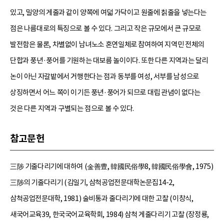
있고, 밀양의 게줄과 같이 양쪽에 여덟 가닥이고 원줄에 칡줄을 넣는다는
점은 나름대로의 특징으로 볼 수 있다. 그리고 작은 규모에서 큰 규모로
발전함은 물론, 차별없이 남녀노소 혼연일체로 참여하여 지역민 전체의
단합과 풍년·풍어를 기원하는 대보름 놀이이다. 또한 다른 지역과는 달리
논이 아닌 자갈밭에서 거행한다는 점과 동부를 여성, 서부를 남성으로
상징하면서 어느 쪽이 이기든 풍년·풍어가 되므로 대립 관념이 없다는
것은 다른 지역과 구별되는 점으로 볼 수 있다.
참고문헌
三陟 기줄다리기에 대하여 (金善豊, 韓國民俗學8, 韓國民俗學會, 1975)
三陟의 기줄다리기 (김일기, 삼척공업전문대학논문집14-2,
삼척공업전문대학, 1981) 술비통과 줄다리기에 대한 고찰 (이창식,
새국어교육39, 한국국어교육학회, 1984) 삼척 게줄다리기 고찰 (장정룡,