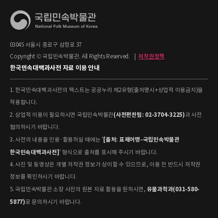
03045 서울시 종로구 삼청로 37
Copyright © 국립민속박물관. All Rights Reserved.
|
저작권정책
한국민속대백과사전 자료 이용 안내
1. 한국민속대백과사전의 텍스트는 공공누리 제2유형(출처명시+상업적 이용금지)을
적용합니다.
(사전편찬팀: 02-3704-3225)
2. 상업적 이용이 필요하시면 국립민속박물관
과 사전
협의하시기 바랍니다.
[출처: 표제어명–국립민속박물관
3. 사전의 내용을 인용·활용하실 때에는 '
한국민속대백과사전]
' 형식으로 출처를 표시해 주시기 바랍니다.
4. 사진 및 동영상은 개별 저작권 정보가 상이할 수 있으므로, 이용 전 반드시 저작권
정보를 확인하시기 바랍니다.
유물과학과(031-580-
5. 국립민속박물관 소장 사진의 원본 자료 활용을 원하시면,
5877)
로 문의하시기 바랍니다.