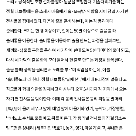
드리고 공식적인 초청 절차를 밟아 원군을 초청한다. 기줄다리기를 하는
정월 대보름에는 읍 소재지 마을에서 술·오곡밥·약밥을 지어 당일 자기 편
전사들을 접대하였다. 다음에 줄을 준비하는데, 이는 각 동리마다
준비한다. 크기는 한 뼘 이상이고, 길이는 50발 이상으로 줄을 틀 때
술비통을 이용한다. 술비통을 이용하여 줄을 만드는 과정을 살펴보면,
새끼줄·칡줄을 구멍을 통하여 세 가닥이 한데 모여 5센티미터의 줄이 되고,
다시 세 가닥의 줄을 한데 모아 틀어서 한 줄로 만드는 과정을 반복한다.
줄을 틀 때 풍악을 울리면서 노래를 부르며 작업을 하는데, 이를
‘술비통노래’라 한다. 정월 대보름 당일에 본부에서 대표파장이 말을 타고
참모들과 함께 의관을 정제하고 아침부터 오후 5시까지 각 지역에서 오는
자기 편 전사들을 맞이한다. 이때 각 동리 전사들은 동리 파장을 말머리
[馬頭]에 올려 세우고 앞에, 대열 앞에 마을기와 영기, 농악대, 가장행렬,
남녀노소 순서로 줄을 메고 뒤를 따른다. 각 동리별 전사들의 집결 장소는
말곡면은 성내리 (세로기인 백호기, 농기, 영기, 마을기)이고, 부내면은