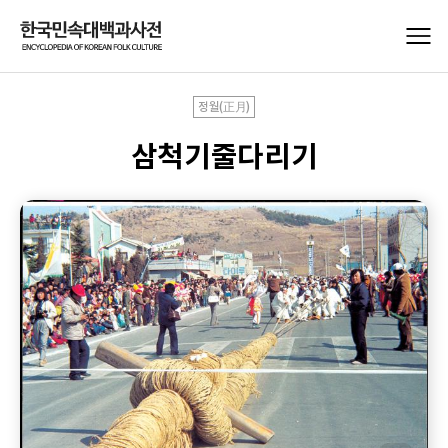
정월(正月)
삼척기줄다리기