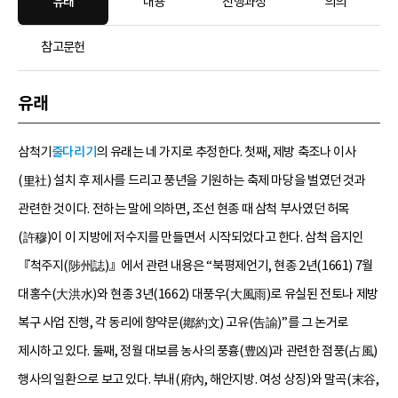
유래
내용
진행과정
의의
참고문헌
유래
삼척기
줄다리기
의 유래는 네 가지로 추정한다. 첫째, 제방 축조나 이사
(里社) 설치 후 제사를 드리고 풍년을 기원하는 축제 마당을 벌였던 것과
관련한 것이다. 전하는 말에 의하면, 조선 현종 때 삼척 부사였던 허목
(許穆)이 이 지방에 저수지를 만들면서 시작되었다고 한다. 삼척 읍지인
『척주지(陟州誌)』에서 관련 내용은 “북평제언기, 현종 2년(1661) 7월
대홍수(大洪水)와 현종 3년(1662) 대풍우(大風雨)로 유실된 전토나 제방
복구 사업 진행, 각 동리에 향약문(鄕約文) 고유(告諭)”를 그 논거로
제시하고 있다. 둘째, 정월 대보름 농사의 풍흉(豊凶)과 관련한 점풍(占風)
행사의 일환으로 보고 있다. 부내(府內, 해안지방. 여성 상징)와 말곡(末谷,