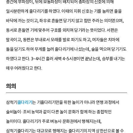
중간에 부파장이, 뒤에 보통파장이 배치되어 총파장의 신호에 의해
일사분란하게 줄다리기를 하였다. 이때의 지휘 신호는 기를 눕히면 줄을
바닥에 까는 것이고, 좌우로 흔들면 당기지 않고 힘만 주라는 의미였으며,
동서로 흔들면 기에 맞추어 구호를 외치며 당기라는 뜻이었다. 서편은
말곡이고, 동편은 부내로서 모래를 발로 파기도 하고, 여자들은 치마에
돌을 담기도 하여 무게를 늘려 줄다리기에 나섰는데, 술을 먹으며 당기기도
하였다고 한다. 3~4시간 흘러 새벽 4~5시경이면 끝났는데, 승부를 내기는
매우 어려웠다고 한다.
의의
삼척기
줄다리기
는 기줄다리기만을 위한 놀이가 아니라 연행 과정에서
술비놀이·조비 농악과 같이 다른 놀이 문화가 함께 하는 종합적인
놀이이다. 줄다리기가 주로 벼농사 문화권에서 행해지는데,
삼척기줄다리기는 대규모로 행해지는 줄다리기의 지역 상한선으로 볼 수