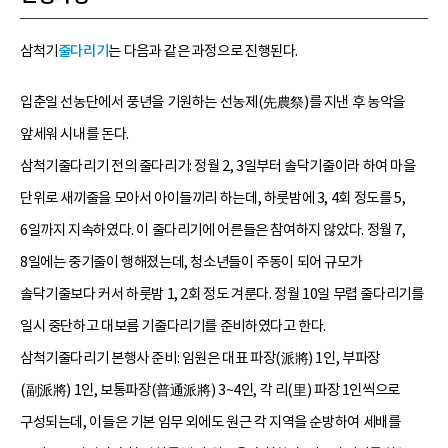
삼척기
줄다리기
는 다음과 같은 과정으로 진행된다.
입춘일 선농단에서 풍년을 기원하는 선농제(先農祭)를 지낸 후 농악을
앞세워 시내를 돈다.
삼척기줄다리기 전의 줄다리기: 정월 2, 3일부터 솔닥기줄이라 하여 마을
단위로 새끼줄을 모아서 아이들끼리 하는데, 하룻밤에 3, 4회 정도를 5,
6일까지 지속하였다. 이 줄다리기에 어른들은 참여하지 않았다. 정월 7,
8일에는 중기줄이 행해졌는데, 청소년들이 주동이 되어 규모가
솔닥기줄보다 커서 하룻밤 1, 2회 정도 겨룬다. 정월 10일 무렵 줄다리기를
일시 중단하고 대보름 기줄다리기를 준비하였다고 한다.
삼척기줄다리기 본행사 준비: 임원은 대표 파장(派將) 1인, 부파장
(副派將) 1인, 보통파장(普通派將) 3~4인, 각 리(里) 파장 1인씩으로
구성되는데, 이들은 기본 임무 외에도 원근 각 지역을 순방하여 세배를