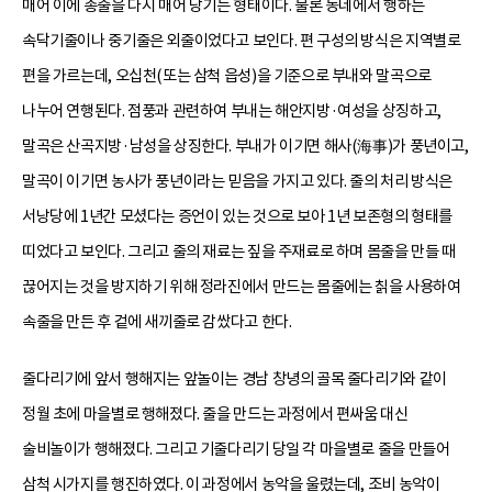
매어 이에 종줄을 다시 매어 당기는 형태이다. 물론 동네에서 행하는
속닥기줄이나 중기줄은 외줄이었다고 보인다. 편 구성의 방식은 지역별로
편을 가르는데, 오십천(또는 삼척 읍성)을 기준으로 부내와 말곡으로
나누어 연행된다. 점풍과 관련하여 부내는 해안지방·여성을 상징하고,
말곡은 산곡지방·남성을 상징한다. 부내가 이기면 해사(海事)가 풍년이고,
말곡이 이기면 농사가 풍년이라는 믿음을 가지고 있다. 줄의 처리 방식은
서낭당에 1년간 모셨다는 증언이 있는 것으로 보아 1년 보존형의 형태를
띠었다고 보인다. 그리고 줄의 재료는 짚을 주재료로 하며 몸줄을 만들 때
끊어지는 것을 방지하기 위해 정라진에서 만드는 몸줄에는 칡을 사용하여
속줄을 만든 후 겉에 새끼줄로 감쌌다고 한다.
줄다리기에 앞서 행해지는 앞놀이는 경남 창녕의 골목 줄다리기와 같이
정월 초에 마을별로 행해졌다. 줄을 만드는 과정에서 편싸움 대신
술비놀이가 행해졌다. 그리고 기줄다리기 당일 각 마을별로 줄을 만들어
삼척 시가지를 행진하였다. 이 과정에서 농악을 울렸는데, 조비 농악이