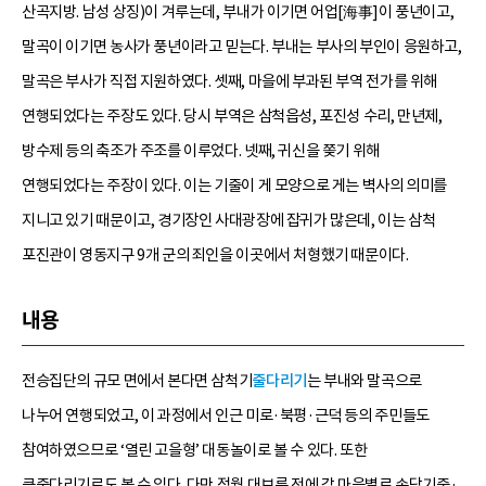
산곡지방. 남성 상징)이 겨루는데, 부내가 이기면 어업[海事]이 풍년이고,
말곡이 이기면 농사가 풍년이라고 믿는다. 부내는 부사의 부인이 응원하고,
말곡은 부사가 직접 지원하였다. 셋째, 마을에 부과된 부역 전가를 위해
연행되었다는 주장도 있다. 당시 부역은 삼척읍성, 포진성 수리, 만년제,
방수제 등의 축조가 주조를 이루었다. 넷째, 귀신을 쫒기 위해
연행되었다는 주장이 있다. 이는 기줄이 게 모양으로 게는 벽사의 의미를
지니고 있기 때문이고, 경기장인 사대광장에 잡귀가 많은데, 이는 삼척
포진관이 영동지구 9개 군의 죄인을 이곳에서 처형했기 때문이다.
내용
전승집단의 규모 면에서 본다면 삼척기
줄다리기
는 부내와 말곡으로
나누어 연행되었고, 이 과정에서 인근 미로·북평·근덕 등의 주민들도
참여하였으므로 ‘열린 고을형’ 대동놀이로 볼 수 있다. 또한
큰줄다리기로도 볼 수 있다. 다만 정월 대보름 전에 각 마을별로 속닥기줄·