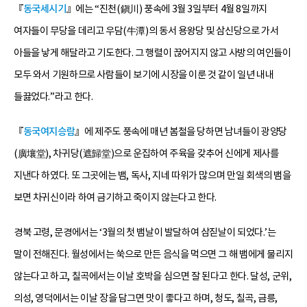
『
동국세시기
』에는 “진천(鎭川) 풍속에 3월 3일부터 4월 8일까지
여자들이 무당을 데리고 우담(牛潭)의 동서 용왕당 및 삼신당으로 가서
아들을 낳게 해달라고 기도한다. 그 행렬이 끊어지지 않고 사방의 여인들이
모두 와서 기원하므로 사람들이 보기에 시장을 이룬 것 같이 일년 내내
들끓었다.”라고 한다.
『
동국여지승람
』에 제주도 풍속에 매년 봄철을 당하면 남녀들이 광양당
(廣壤堂), 차귀당(遮歸堂)으로 운집하여 주육을 갖추어 신에게 제사를
지낸다 하였다. 또 그곳에는 뱀, 독사, 지네 따위가 많으며 만일 회색의 뱀을
보면 차귀신이라 하여 금기하고 죽이지 않는다고 한다.
경북 고령, 문경에서는 ‘3월의 첫 뱀날이 발달하여 삼짇날이 되었다.’는
말이 전해진다. 월성에서는 쑥으로 만든 음식을 먹으면 그 해 뱀에게 물리지
않는다고 하고, 칠곡에서는 이날 호박을 심으면 잘 된다고 한다. 달성, 군위,
의성, 영덕에서는 이날 장을 담그면 맛이 좋다고 하며, 청도, 칠곡, 금릉,