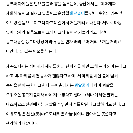
농부와 아이들은 민요를 불러 흥을 돋우는데, 충남에서는 “제화제화
제화하 얼씨고 절씨고 좋을씨고 춘삼월
화전놀이
를 간다. 춘향의 방문 앞
이도령 걸음으로 이그작 아그작 걸어서 거들거리고 나간다. 세모시 마당
앞에 금자라 걸음으로 아그작 아그작 걸어서 거들거리고 나간다.
둥그다당실 둥그다당싱 에라 두둥실 연자 버리고 마­ 거리고 거들거리고
나간다.”와 같은 민요를 부른다.
제주도에서는 까마귀가 새끼를 치되 한 마리를 치면 그 해는 가뭄이 온다고
하고, 두 마리를 치면 농사가 괜찮다고 하며, 세 마리를 치면 물이 넘쳐
흉년을 면치 못한다고 한다. 농어촌에서는
꿩알줍기
라 하여 꿩알을
주워오면 공덕지물이라 하여 재수 좋다고 한다. 그러나 이러한 말과는
대조적으로 한편에서는 꿩알을 주우면 재수를 망친다고 말하기도 한다. 그
이유로 꿩은 천신(天神)으로 내려온 하늘 닭이니 잡아서는 못쓴다고
생각하기 때문이다.