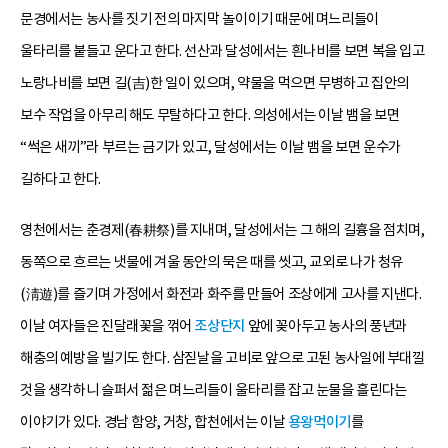
문경에서는 농사를 짓기 전의 마지막 놀이이기 때문에 며느리들이
울타리를 붙들고 운다고 한다. 선산과 달성에서는 흰나비를 보면 복을 입고
노랑나비를 보면 길(吉)한 일이 있으며, 약물을 먹으면 무병하고 집안의
보수 작업을 아무리 해도 무탈하다고 한다. 의성에서는 이날 뱀을 보면
“썩은 새끼”라 부르는 금기가 있고, 달성에서는 이날 뱀을 보면 운수가
길하다고 한다.
영천에서는 춘경제(春耕祭)를 지내며, 달성에서는 그 해의 길흉을 점치며,
동쪽으로 흐르는 냇물에 겨울 동안의 묵은 때를 씻고, 교외로 나가 청유
(淸遊)를 즐기며 가정에서 화전과 화주를 만들어 조상에게 고사를 지낸다.
이날 여자들은 진달래꽃을 꺾어
조상단지
앞에 꽂아두고 농사의 풍년과
해충의 예방을 빌기도 한다. 삼짇날을 고비로 앞으로 고된 농사일에 부대낄
것을 생각하니 슬퍼서 젊은 며느리들이 울타리를 잡고 눈물을 흘린다는
이야기가 있다. 경남 함양, 거창, 합천에서는 이날
용왕먹이기
를