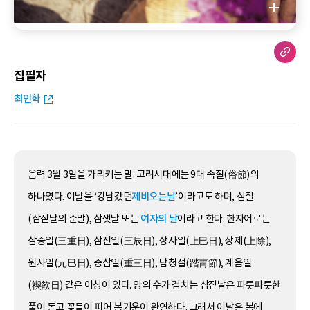
집필자
최인학
음력 3월 3일을 가리키는 말. 고려시대에는 9대 속절(俗節)의
하나였다. 이날을 ‘강남갔던
제비오는날
’이라고도 하며, 삼질
(삼짇날의 준말), 삼샛날 또는
여자의 날
이라고 한다. 한자어로는
삼중일(三重日), 삼진일(三辰日), 상사일(上巳日), 상제(上除),
원사일(元巳日), 중삼일(重三日), 답청절(踏靑節), 계음일
(禊飮日) 같은 이칭이 있다. 양의 수가 겹치는 삼짇날은 파릇파릇한
풀이 돋고 꽃들이 피어 봄기운이 완연하다. 그래서 이날은 봄에