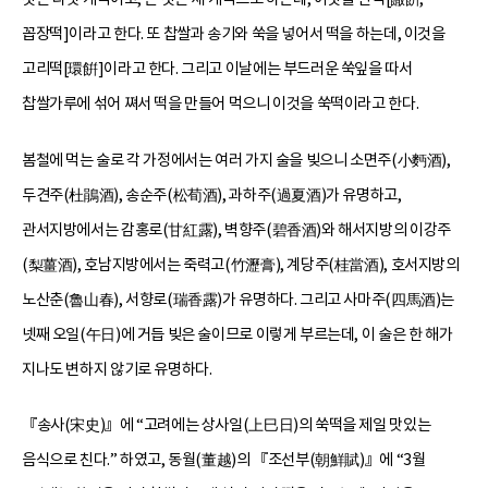
꼽장떡]이라고 한다. 또 찹쌀과 송기와 쑥을 넣어서 떡을 하는데, 이것을
고리떡[環餠]이라고 한다. 그리고 이날에는 부드러운 쑥잎을 따서
찹쌀가루에 섞어 쪄서 떡을 만들어 먹으니 이것을 쑥떡이라고 한다.
봄철에 먹는 술로 각 가정에서는 여러 가지 술을 빚으니 소면주(小麪酒),
두견주(杜鵑酒), 송순주(松荀酒), 과하주(過夏酒)가 유명하고,
관서지방에서는 감홍로(甘紅露), 벽향주(碧香酒)와 해서지방의 이강주
(梨薑酒), 호남지방에서는 죽력고(竹瀝膏), 계당주(桂當酒), 호서지방의
노산춘(魯山春), 서향로(瑞香露)가 유명하다. 그리고 사마주(四馬酒)는
넷째 오일(午日)에 거듭 빚은 술이므로 이렇게 부르는데, 이 술은 한 해가
지나도 변하지 않기로 유명하다.
『송사(宋史)』에 “고려에는 상사일(上巳日)의 쑥떡을 제일 맛있는
음식으로 친다.” 하였고, 동월(董越)의 『조선부(朝鮮賦)』에 “3월