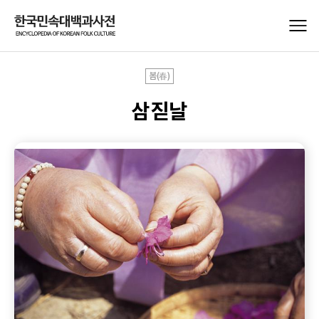
봄(春)
삼짇날