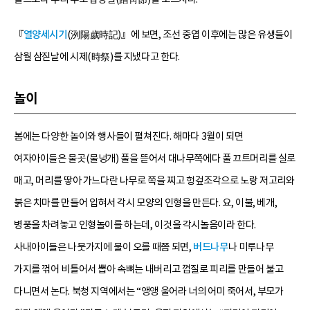
『
열양세시기
(洌陽歲時記)』에 보면, 조선 중엽 이후에는 많은 유생들이
삼월 삼짇날에 시제(時祭)를 지냈다고 한다.
놀이
봄에는 다양한 놀이와 행사들이 펼쳐진다. 해마다 3월이 되면
여자아이들은 물곳(물넝개) 풀을 뜯어서 대나무쪽에다 풀 끄트머리를 실로
매고, 머리를 땋아 가느다란 나무로 쪽을 찌고 헝겊조각으로 노랑 저고리와
붉은 치마를 만들어 입혀서 각시 모양의 인형을 만든다. 요, 이불, 베개,
병풍을 차려놓고 인형놀이를 하는데, 이것을 각시놀음이라 한다.
사내아이들은 나뭇가지에 물이 오를 때쯤 되면,
버드나무
나 미루나무
가지를 꺾어 비틀어서 뽑아 속뼈는 내버리고 껍질로 피리를 만들어 불고
다니면서 논다. 북청 지역에서는 “앵앵 울어라 너의 어미 죽어서, 부모가