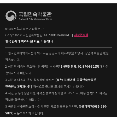
03045 서울시 종로구 삼청로 37
Copyright © 국립민속박물관. All Rights Reserved.
|
저작권정책
한국민속대백과사전 자료 이용 안내
1. 한국민속대백과사전의 텍스트는 공공누리 제2유형(출처명시+상업적 이용금지)을
적용합니다.
(사전편찬팀: 02-3704-3225)
2. 상업적 이용이 필요하시면 국립민속박물관
과 사전
협의하시기 바랍니다.
[출처: 표제어명–국립민속박물관
3. 사전의 내용을 인용·활용하실 때에는 '
한국민속대백과사전]
' 형식으로 출처를 표시해 주시기 바랍니다.
4. 사진 및 동영상은 개별 저작권 정보가 상이할 수 있으므로, 이용 전 반드시 저작권
정보를 확인하시기 바랍니다.
유물과학과(031-580-
5. 국립민속박물관 소장 사진의 원본 자료 활용을 원하시면,
5877)
로 문의하시기 바랍니다.