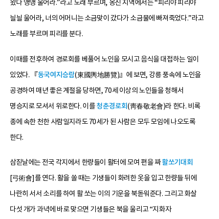
왔다 앵앵 울어라.”라고 노래 부르며, 옹진 지역에서는 “피리야 피리야
늴늴 울어라, 너의 어머니는 소금맞이 갔다가 소금물에 빠져죽었다.”라고
노래를 부르며 피리를 분다.
이때를 전후하여 경로회를 베풀어 노인을 모시고 음식을 대접하는 일이
있었다. 『
동국여지승람
(東國輿地勝覽)』에 보면, 강릉 풍속에 노인을
공경하여 매년 좋은 계절을 당하면, 70세 이상의 노인들을 청해서
명승지로 모셔서 위로한다. 이를
청춘경로회
(靑春敬老會)라 한다. 비록
종에 속한 천한 사람일지라도 70세가 된 사람은 모두 모임에 나오도록
한다.
삼짇날에는 전국 각지에서 한량들이 활터에 모여 편을 짜
활쏘기대회
[弓術會]를 연다. 활을 쏠 때는 기생들이 화려한 옷을 입고 한량들 뒤에
나란히 서서 소리를 하여 활 쏘는 이의 기운을 북돋워준다. 그리고 화살
다섯 개가 과녁에 바로 맞으면 기생들은 북을 울리고 “지화자