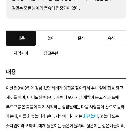
걸맞는 모든 놀이와 풍속이 집중되어 있다.
내용
놀이
절식
속신
지역사례
참고문헌
내용
이날은 9월 9일에 강남 갔던 제비가 옛집을 찾아와서 추녀 밑에 집을 짓고
새끼를 치며, 나비도 날아든다. 마른 나뭇가지에 새싹이 돋고 산과 들에
푸르고 붉은 꽃들이 피기 시작하는 삼짇날에는 마을 사람들이 산으로 놀러
가는데, 이를 화류놀이라 한다. 지방에 따라서는
화전놀이
, 꽃놀이 또는
꽃다림이라고 하며, 대개 늙은이는 늙은이들끼리, 젊은이는 젊은이들끼리,