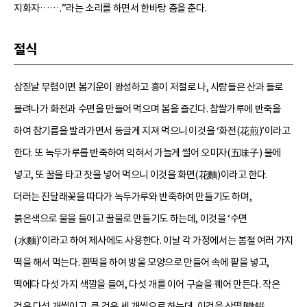
지화자…….”라는 소리를 하면서 한바탕 춤을 춘다.
절식
삼짇날 무렵이면 봄기운이 왕성하고 흥이 저절로 나, 사람들은 산과 들로
몰려나가 화전과 수면을 만들어 먹으며 봄을 즐긴다. 찹쌀가루에 반죽을
하여 참기름을 발라가면서 둥글게 지져 먹으니 이것을 ‘화전(花煎)’이라고
한다. 또 녹두가루를 반죽하여 익혀서 가늘게 썰어 오미자(五味子) 물에
넣고, 또 꿀을 타고 잣을 넣어 먹으니 이것을 화면(花麵)이라고 한다.
더러는 진달래꽃을 따다가 녹두가루와 반죽하여 만들기도 하며,
붉은색으로 물을 들이고 꿀물로 만들기도 하는데, 이것을 ‘수면
(水麵)’이라고 하여 제사에도 사용한다. 이날 각 가정에서는 봄철 여러 가지
떡을 해서 먹는다. 흰떡을 하여 방울 모양으로 만들어 속에 팥을 넣고,
떡에다 다섯 가지 색깔을 들여, 다섯 개를 이어 구슬을 꿰어 만든다. 작은
것은 다섯 개씩이고, 큰 것은 세 개씩으로 하는데, 이것을 산떡[饊餠,