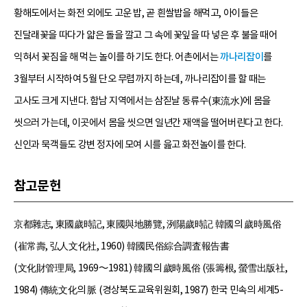
황해도에서는 화전 외에도 고운 밥, 곧 흰쌀밥을 해먹고, 아이들은
진달래꽃을 따다가 얇은 돌을 깔고 그 속에 꽃잎을 따 넣은 후 불을 때어
익혀서 꽃짐을 해 먹는 놀이를 하기도 한다. 어촌에서는
까나리잡이
를
3월부터 시작하여 5월 단오 무렵까지 하는데, 까나리잡이를 할 때는
고사도 크게 지낸다. 함남 지역에서는 삼짇날 동류수(東流水)에 몸을
씻으러 가는데, 이곳에서 몸을 씻으면 일년간 재액을 떨어버린다고 한다.
신인과 묵객들도 강변 정자에 모여 시를 읊고 화전놀이를 한다.
참고문헌
京都雜志, 東國歲時記, 東國與地勝覽, 洌陽歲時記 韓國의 歲時風俗
(崔常壽, 弘人文化社, 1960) 韓國民俗綜合調査報告書
(文化財管理局, 1969～1981) 韓國의 歲時風俗 (張籌根, 螢雪出版社,
1984) 傳統文化의 脈 (경상북도교육위원회, 1987) 한국 민속의 세계5-