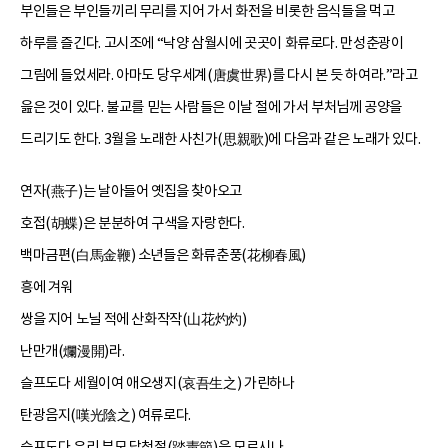
부인들은 부인들끼리 무리를 지어 가서 화전을 비롯한 음식들을 먹고
하루를 즐긴다. 고시조에 “낙양 삼월시에 곳곳이 화류로다. 만성춘광이
그림에 들었세라. 아마도 당우세계(唐虞世界)를 다시 본 듯 하여라.”라고
읊은 것이 있다. 불교를 믿는 사람들은 이날 절에 가서 부처님께 공양을
드리기도 한다. 3월을 노래한 사친가(思親歌)에 다음과 같은 노래가 있다.
연자(燕子)는 날아들어 옛집을 찾아오고
호접(胡蝶)은 분분하여 구색을 자랑한다.
백마금편(白馬金鞭) 소년들은 화류춘풍(花柳春風)
흥에 겨워
쌍을 지어 노닐 적에 산화작작(山花灼灼)
난만개(爛漫開)라.
슬프도다 세월이여 애오생지(哀吾生之) 가린하나
탄광음지(嘆光陰之) 여류로다.
슬프도다 우리 부모 답청절(踏靑節)을 모르시나.