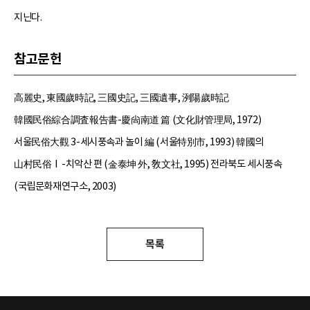
지닌다.
참고문헌
高麗史, 東國歲時記, 三國史記, 三國遺事, 洌陽歲時記
韓國民俗綜合調査報告書-慶尙南道 篇 (文化財管理局, 1972)
서울民俗大觀 3-세시풍속과 놀이 編 (서울特別市, 1993) 韓國의
山村民俗Ⅰ-치악산 편 (金泰坤 外, 敎文社, 1995) 전라북도 세시풍속
(국립문화재연구소, 2003)
목록