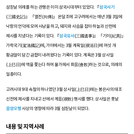
삼짇날 의례를 하는 관행은 이미 삼국시대부터 있었다. 『
삼국사기
(三國史記)』 「열전(列傳)」 온달조에 고구려에서는 매년 3월 3일에
낙랑의 언덕에 모여 사냥을 하고, 돼지와 사슴을 잡아 하늘과 산천에
제사를 지냈다는 기록이 있다. 『
삼국유사
(三國遺事)』 「기이(紀異)」
가락국기(駕洛國記)에, 가야에서는 3월 계욕일(禊浴日)에 여섯 개
황금알이 담긴 금합이 내려왔다는 기록이 있다. 계욕은 3월 상사일
(上巳日)에 액을 쫓는다 하여 물가에서 회음(會飮)하는 것으로, 의례의
일종이다.
고려시대 9대 속절의 하나였던 3월 상사일(上巳日)에는 봉은사의 태조
신전에 제사를 지내고 산에서 계음(禊飮) 행사를 했다. 상사일은 훗날
음양오행
사상의 영향에 따라 3월 삼짇날이 되었다.
내용 및 지역사례