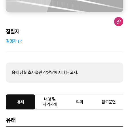
집필자
김명자
음력 삼월 초사흘인 삼짇날에 지내는 고사.
내용 및
유래
의의
참고문헌
지역사례
유래