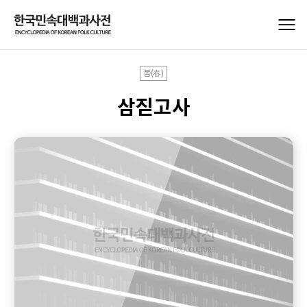
봄(春)
삼짇고사