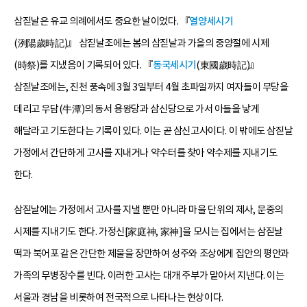
삼짇날은 유교 의례에서도 중요한 날이었다. 『
열양세시기
(洌陽歲時記)』 삼짇날조에는 봄의 삼짇날과 가을의 중양절에 시제
(時祭)를 지냈음이 기록되어 있다. 『
동국세시기
(東國歲時記)』
삼짇날조에는, 진천 풍속에 3월 3일부터 4월 초파일까지 여자들이 무당을
데리고 우담(牛潭)의 동서 용왕당과 삼신당으로 가서 아들을 낳게
해달라고 기도한다는 기록이 있다. 이는 곧 삼신고사이다. 이 밖에도 삼짇날
가정에서 간단하게 고사를 지내거나 약수터를 찾아 약수제를 지내기도
한다.
삼짇날에는 가정에서 고사를 지낼 뿐만 아니라 마을 단위의 제사, 문중의
시제를 지내기도 한다. 가정신[家庭神, 家神]을 모시는 집에서는 삼짇날
떡과 북어포 같은 간단한 제물을 장만하여 성주와 조상에게 집안의 평안과
가족의 무병장수를 빈다. 이러한 고사는 대개 주부가 맡아서 지낸다. 이는
서울과 경남을 비롯하여 전국적으로 나타나는 현상이다.