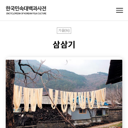
가을(秋)
삼삼기