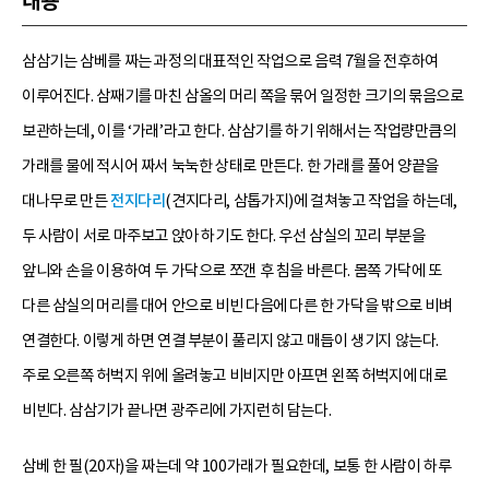
내용
삼삼기는 삼베를 짜는 과정의 대표적인 작업으로 음력 7월을 전후하여
이루어진다. 삼째기를 마친 삼올의 머리 쪽을 묶어 일정한 크기의 묶음으로
보관하는데, 이를 ‘가래’라고 한다. 삼삼기를 하기 위해서는 작업량만큼의
가래를 물에 적시어 짜서 눅눅한 상태로 만든다. 한 가래를 풀어 양끝을
대나무로 만든
전지다리
(견지다리, 삼톱가지)에 걸쳐놓고 작업을 하는데,
두 사람이 서로 마주보고 앉아 하기도 한다. 우선 삼실의 꼬리 부분을
앞니와 손을 이용하여 두 가닥으로 쪼갠 후 침을 바른다. 몸쪽 가닥에 또
다른 삼실의 머리를 대어 안으로 비빈 다음에 다른 한 가닥을 밖으로 비벼
연결한다. 이렇게 하면 연결 부분이 풀리지 않고 매듭이 생기지 않는다.
주로 오른쪽 허벅지 위에 올려놓고 비비지만 아프면 왼쪽 허벅지에 대로
비빈다. 삼삼기가 끝나면 광주리에 가지런히 담는다.
삼베 한 필(20자)을 짜는데 약 100가래가 필요한데, 보통 한 사람이 하루