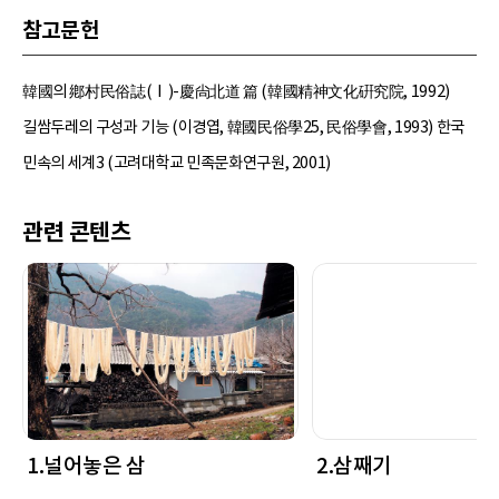
참고문헌
韓國의 鄕村民俗誌(Ⅰ)-慶尙北道 篇 (韓國精神文化硏究院, 1992)
길쌈두레의 구성과 기능 (이경엽, 韓國民俗學25, 民俗學會, 1993) 한국
민속의 세계3 (고려대학교 민족문화연구원, 2001)
관련 콘텐츠
1.널어놓은 삼
2.삼째기