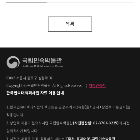
목록
03045 서울시 종로구 삼청로 37
Copyright © 국립민속박물관. All Rights Reserved.
|
저작권정책
한국민속대백과사전 자료 이용 안내
1. 한국민속대백과사전의 텍스트는 공공누리 제2유형(출처명시+상업적 이용금지)을
적용합니다.
(사전편찬팀: 02-3704-3225)
2. 상업적 이용이 필요하시면 국립민속박물관
과 사전
협의하시기 바랍니다.
[출처: 표제어명–국립민속박물관
3. 사전의 내용을 인용·활용하실 때에는 '