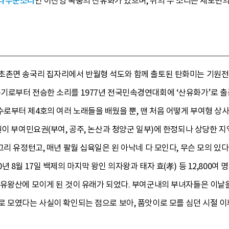
나무꾼소리
인 어산영 곡풍의 산유화가 있으며, 뒤의 두 소리는 세도면
초촌면 송국리 집자리에서 반월형 석도와 함께 출토된 탄화미는 기원전
기로부터 전승한 소리를 1977년 전국민속경연대회에 ‘산유화가’로 출품
로부터 제4호의 여러 노래들을 배웠을 뿐, 맨 처음 어떻게 부여형 상
이 부여민요권(부여, 공주, 논산과 청양군 일부)에 한정되나 상당한 지역
그리 유정턴고, 매년 팔월 십육일은 왼 아낙네 다 모인다, 무슨 모의 있
 8월 17일 백제의 마지막 왕인 의자왕과 태자 효(孝) 등 12,800여
유왕산에 모이게 된 것이 유래가 되었다. 부여군내의 부녀자들은 이날을 
 모였다는 사실이 확인되는 점으로 보아, 품앗이로 모를 심던 시절 이후