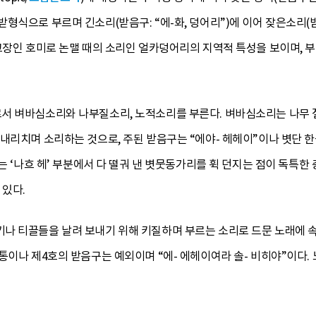
형식으로 부르며 긴소리(받음구: “에-화, 덩어리”)에 이어 잦은소리(받
고장인 호미로 논맬 때의 소리인 얼카덩어리의 지역적 특성을 보이며, 
서 벼바심소리와 나부질소리, 노적소리를 부른다. 벼바심소리는 나무 
리치며 소리하는 것으로, 주된 받음구는 “에야- 헤헤이”이나 볏단 한묶음을
고는 ‘나흐 헤’ 부분에서 다 떨궈 낸 볏뭇동가리를 휙 던지는 점이 독
 있다.
나 티끌들을 날려 보내기 위해 키질하며 부르는 소리로 드문 노래에 속
통이나 제4호의 받음구는 예외이며 “에- 에헤이여라 솔- 비히야”이다.