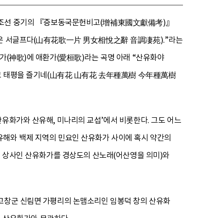
. 조선 중기의 『증보동국문헌비고(增補東國文獻備考)』
가락은 서글프다(山有花歌一片 男女相悅之辭 音調凄苑).”라는
신가(神歌)에 애환가(愛桓歌)라는 곡명 아래 “산유화야
섬기고 태평을 즐기네(山有花 山有花 去年種萬樹 今年種萬樹
산유화가와 산유해, 미나리의 교섭’에서 비롯한다. 그도 어느
유해와 백제 지역의 민요인 산유화가 사이에 혹시 약간의
여형 상사인 산유화가를 경상도의 산노래(어산영을 의미)와
 고창군 신림면 가평리의 논맴소리인 임봉덕 창의 산유화