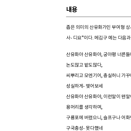
내용
좁은 의미의 산유화가인 부여형 상사는
사- 디요”이다. 메김구 예는 다음과
산유화야 산유화야, 궁야평 너른들
논도많고 밭도많다,
씨뿌리고 모엔기어, 충실허니 가꾸
성실하게- 맺어보세
산유화야 산유화야, 이런말이 왠말
용머리를 생각하며,
구룡포에 버렸으니, 슬프구나 어화
구국충성- 못다했네