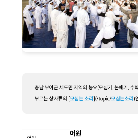
충남 부여군 세도면 지역의 농요(모심기, 논매기, 수
부르는 상사류의 [
모심는 소리
](/topic/
모심는소리
)
어원