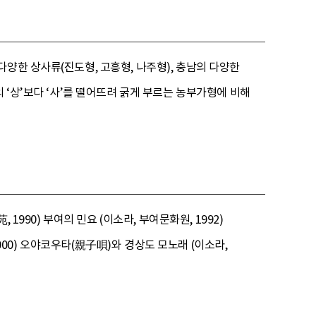
다양한 상사류(진도형, 고흥형, 나주형), 충남의 다양한
 ‘상’보다 ‘사’를 떨어뜨려 굵게 부르는 농부가형에 비해
1990) 부여의 민요 (이소라, 부여문화원, 1992)
2000) 오야코우타(親子唄)와 경상도 모노래 (이소라,