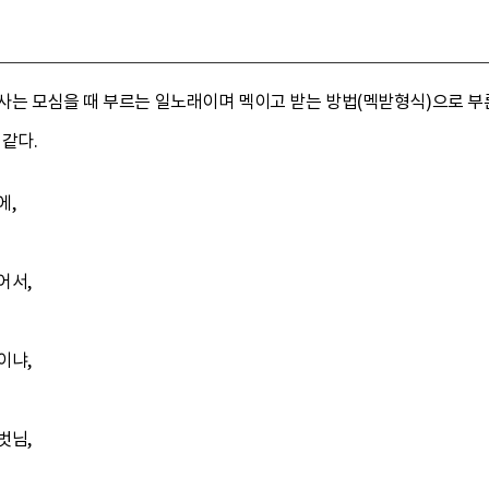
 모심을 때 부르는 일노래이며 멕이고 받는 방법(멕받형식)으로 부른다. 받
 같다.
에,
어서,
이냐,
벗님,