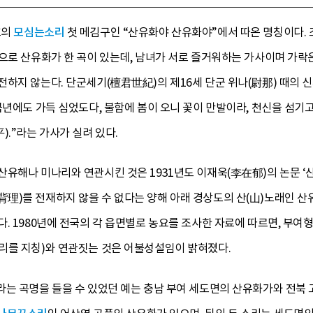
호의
모심는소리
첫 메김구인 “산유화야 산유화야”에서 따온 명칭이다
곡으로 산유화가 한 곡이 있는데, 남녀가 서로 즐거워하는 가사이며 
하지 않는다. 단군세기(檀君世紀)의 제16세 단군 위나(尉那) 때의 
 금년에도 가득 심었도다, 불함에 봄이 오니 꽃이 만발이라, 천신을 
.”라는 가사가 실려 있다.
유해나 미나리와 연관시킨 것은 1931년도 이재욱(李在郁)의 논문 ‘
理)를 전재하지 않을 수 없다는 양해 아래 경상도의 산(山)노래인 산
. 1980년에 전국의 각 읍면별로 농요를 조사한 자료에 따르면, 부
리를 지칭)와 연관짓는 것은 어불성설임이 밝혀졌다.
라는 곡명을 들을 수 있었던 예는 충남 부여 세도면의 산유화가와 전북