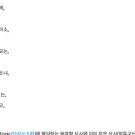
에,
마소,
모는,
소냐,
는,
고,
/topic/
모심는소리
)에 해당하는 부여형 상사에 이어 잦은 상사(받음구는