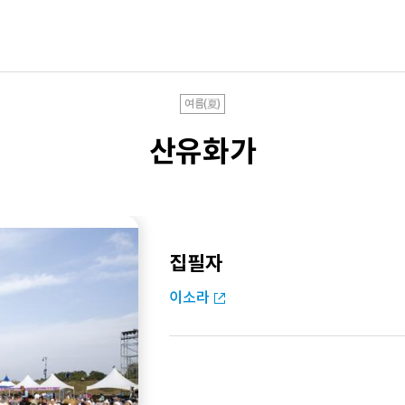
여름(夏)
산유화가
집필자
이소라