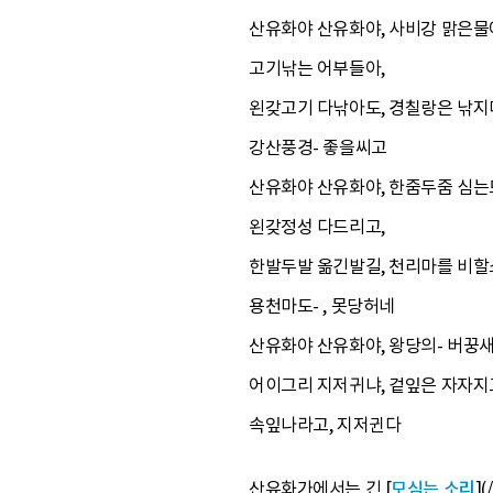
산유화야 산유화야, 사비강 맑은물
고기낚는 어부들아,
왼갖고기 다낚아도, 경칠랑은 낚지
강산풍경- 좋을씨고
산유화야 산유화야, 한줌두줌 심는
왼갖정성 다드리고,
한발두발 옮긴발길, 천리마를 비할
용천마도- , 못당허네
산유화야 산유화야, 왕당의- 버꿍새
어이그리 지저귀냐, 겉잎은 자자지
속잎나라고, 지저귄다
산유화가에서는 긴 [
모심는 소리
](