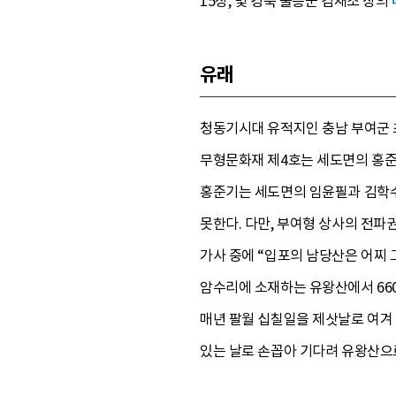
15장, 및 경북 울릉군 김재조 창의
유래
청동기시대 유적지인 충남 부여군 
무형문화재 제4호는 세도면의 홍준
홍준기는 세도면의 임윤필과 김학수
못한다. 다만, 부여형 상사의 전파권
가사 중에 “입포의 남당산은 어찌 
암수리에 소재하는 유왕산에서 660년
매년 팔월 십칠일을 제삿날로 여겨 
있는 날로 손꼽아 기다려 유왕산으로