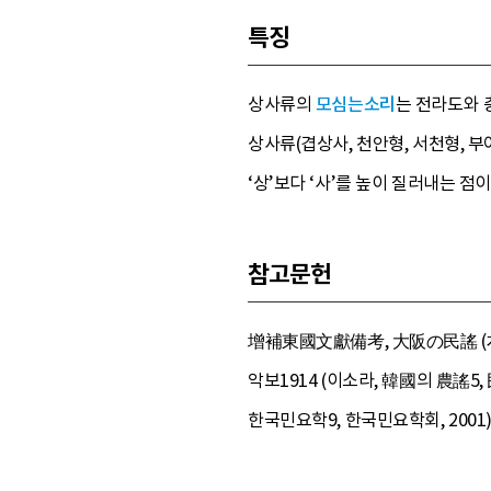
특징
상사류의
모심는소리
는 전라도와 
상사류(겹상사, 천안형, 서천형, 
‘상’보다 ‘사’를 높이 질러내는 점
참고문헌
增補東國文獻備考, 大阪の民謠 (右田伊佐
악보1914 (이소라, 韓國의 農謠5,
한국민요학9, 한국민요학회, 2001