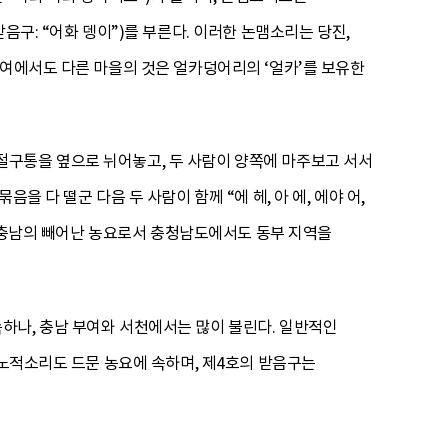
음구: “어화 뎅이”)를 부른다. 이러한 논맴소리는 당진,
부여에서도 다른 마을의 것은 얼카덩어리의 ‘얼카’를 보유한
절구통을 옆으로 뉘어놓고, 두 사람이 양쪽에 마주보고 서서
 다 떨군 다음 두 사람이 함께 “에 헤, 아 에, 에야 어,
특한 충남의 빼어난 농요로서 충청남도에서도 동부 지역을
하나, 충남 부여와 서천에서는 많이 불린다. 일반적인
 노적소리도 드문 농요에 속하며, 제4호의 받음구는