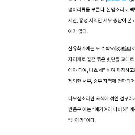
덩어리류를 부른다. 논맴소리도 멕받
서산, 홍성 지역인 서부 충남이 본
예가 많다.
산유화가에는 또 수확요(收穫謠)로
자리개로 질끈 묶은 볏단을 교대로 내
에야 디여, 나흐 헤” 하며 제창하
제외한 서부, 중부 지역에 전파되어
나부질소리란 곡식에 섞인 검부러기
받음구 예는 “에기여라 나비허” 계
“받어라”이다.