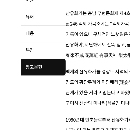
어원
산유화가는 충남 무형문화재 제4
유래
권246 백제 가곡조에는 “백제가
내용
기록이 있으나 구체적인 노랫말은 전
산유화야, 지난해에도 잔뜩 심고,
특징
春來不咸 花萬紅 有事天神 樂太平)
참고문헌
백제의 산유화가를 경상도 지역의 산
정도의 황당무계와 미망배리(迷妄背
관계가 있을 거라고 믿는다고 하였다
구미시 선산의 미나리(식물인 미나
1980년대 민초들로부터 산유화가