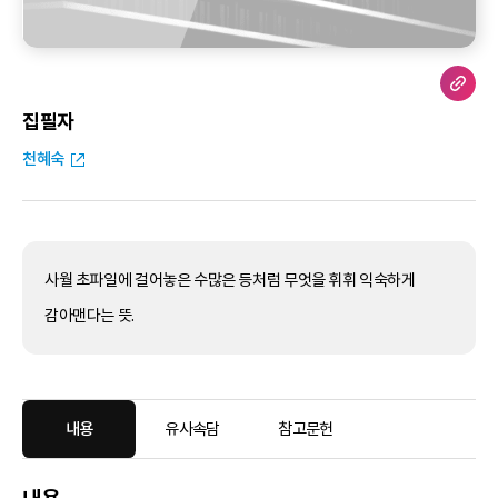
집필자
천혜숙
사월 초파일에 걸어놓은 수많은 등처럼 무엇을 휘휘 익숙하게
감아맨다는 뜻.
내용
유사속담
참고문헌