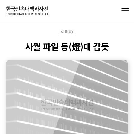
여름(夏)
사월 파일 등(燈)대 감듯