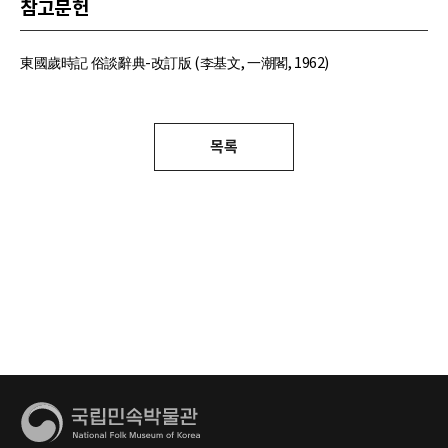
참고문헌
東國歲時記 俗談辭典-改訂版 (李基文, 一潮閣, 1962)
목록