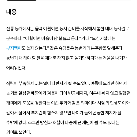
내용
전통 농가에서는 음력 이월이면 농사 준비를 시작해서 봄철 내내 농사일로
분주하다. “이월이면 머슴이 담 붙들고 운다.”거나 “모심기철에는
부지깽이
도 놀지 않는다.” 같은 속담들은 농번기의 분주함을 말해준다.
농번기 때 해야 할 일을 제대로 하지 않고 놀기만 하다가는 겨울을 나기가
어려워진다.
식량이 부족해서 굶는 일이 다반사가 될 수도 있다. 여름에 노래만 하면서
놀기를 일삼던 베짱이가 겨울이 되어 빈궁해지자, 여름내 쉬지 않고 일했던
개미에게 도움을 청한다는 이솝 우화와 같은 의미이다. 사람의 인생도 이와
같아서 젊어서 부지런히 힘쓰지 않으면 나이가 들어 곤궁한 처지가 될
수밖에 없다. 조그만 방심과 허실이 나중에 큰 재난이 될 수도 있다는
의미로 쓰인다.