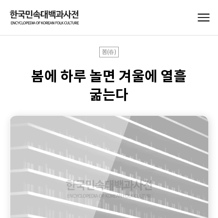
봄(春)
봄에 하루 놀면 겨울에 열흘
굶는다