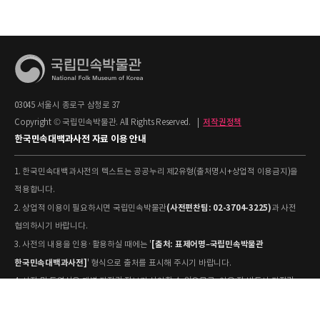
03045 서울시 종로구 삼청로 37
Copyright © 국립민속박물관. All Rights Reserved.
|
저작권정책
한국민속대백과사전 자료 이용 안내
1. 한국민속대백과사전의 텍스트는 공공누리 제2유형(출처명시+상업적 이용금지)을
적용합니다.
(사전편찬팀: 02-3704-3225)
2. 상업적 이용이 필요하시면 국립민속박물관
과 사전
협의하시기 바랍니다.
[출처: 표제어명–국립민속박물관
3. 사전의 내용을 인용·활용하실 때에는 '
한국민속대백과사전]
' 형식으로 출처를 표시해 주시기 바랍니다.
4. 사진 및 동영상은 개별 저작권 정보가 상이할 수 있으므로, 이용 전 반드시 저작권
정보를 확인하시기 바랍니다.
유물과학과(031-580-
5. 국립민속박물관 소장 사진의 원본 자료 활용을 원하시면,