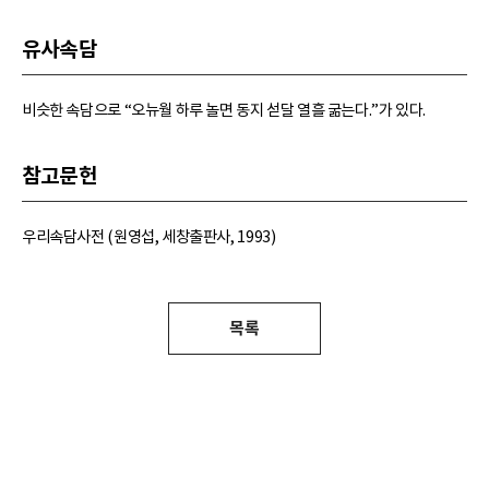
유사속담
비슷한 속담으로 “오뉴월 하루 놀면 동지 섣달 열흘 굶는다.”가 있다.
참고문헌
우리속담사전 (원영섭, 세창출판사, 1993)
목록