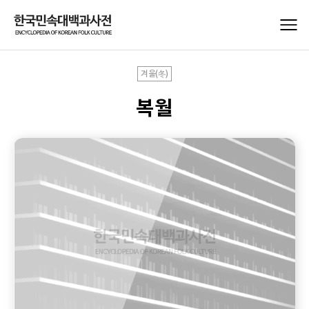
겨울(冬)
복월