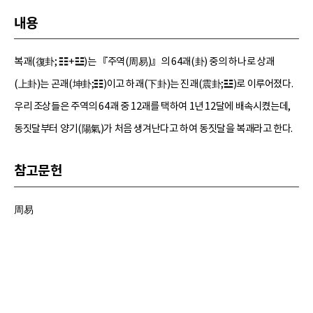
내용
복괘(復卦; ☷+☳)는 『주역(周易)』의 64괘(卦) 중의 하나로 상괘
(上卦)는 곤괘(坤卦;☷)이고 하괘(下卦)는 진괘(震卦;☳)로 이루어졌다.
우리 조상들은 주역의 64괘 중 12괘를 택하여 1년 12달에 배속시켰는데,
동짓달부터 양기(陽氣)가 처음 생겨난다고 하여 동짓달을 복괘라고 한다.
참고문헌
周易