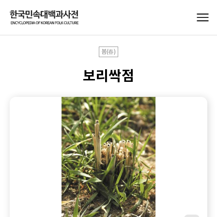
봄(春)
보리싹점