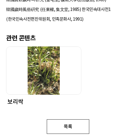
韓國歲時風俗硏究 (任東權, 集文堂, 1985) 한국민속대사전1
(한국민속사전편찬위원회, 민족문화사, 1991)
관련 콘텐츠
보리싹
목록