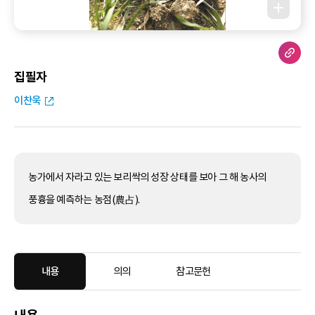
집필자
이찬욱
농가에서 자라고 있는 보리싹의 성장 상태를 보아 그 해 농사의
풍흉을 예측하는 농점(農占).
내용
의의
참고문헌