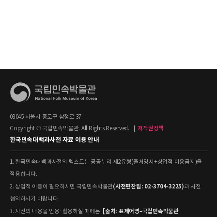
03045 서울시 종로구 삼청로 37
Copyright © 국립민속박물관. All Rights Reserved.
|
저작권정책
한국민속대백과사전 자료 이용 안내
1. 한국민속대백과사전의 텍스트는 공공누리 제2유형(출처명시+상업적 이용금지)을
적용합니다.
(사전편찬팀: 02-3704-3225)
2. 상업적 이용이 필요하시면 국립민속박물관
과 사전
협의하시기 바랍니다.
[출처: 표제어명–국립민속박물관
3. 사전의 내용을 인용·활용하실 때에는 '