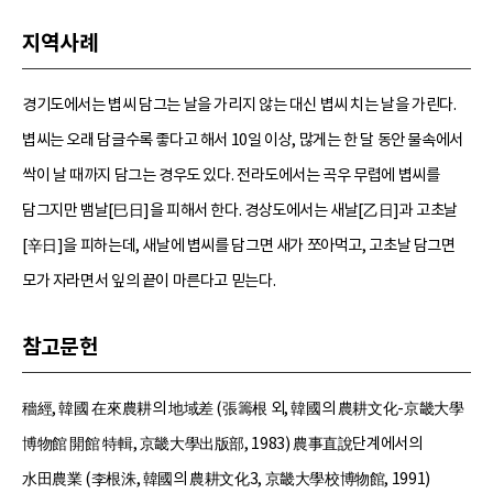
지역사례
경기도에서는 볍씨 담그는 날을 가리지 않는 대신 볍씨 치는 날을 가린다.
볍씨는 오래 담글수록 좋다고 해서 10일 이상, 많게는 한 달 동안 물속에서
싹이 날 때까지 담그는 경우도 있다. 전라도에서는 곡우 무렵에 볍씨를
담그지만 뱀날[巳日]을 피해서 한다. 경상도에서는 새날[乙日]과 고초날
[辛日]을 피하는데, 새날에 볍씨를 담그면 새가 쪼아먹고, 고초날 담그면
모가 자라면서 잎의 끝이 마른다고 믿는다.
참고문헌
穡經, 韓國 在來農耕의 地域差 (張籌根 외, 韓國의 農耕文化-京畿大學
博物館 開館 特輯, 京畿大學出版部, 1983) 農事直說단계에서의
水田農業 (李根洙, 韓國의 農耕文化3, 京畿大學校博物館, 1991)