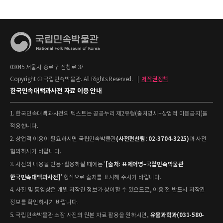
03045 서울시 종로구 삼청로 37
Copyright © 국립민속박물관. All Rights Reserved.
|
저작권정책
한국민속대백과사전 자료 이용 안내
1. 한국민속대백과사전의 텍스트는 공공누리 제2유형(출처명시+상업적 이용금지)을
적용합니다.
(사전편찬팀: 02-3704-3225)
2. 상업적 이용이 필요하시면 국립민속박물관
과 사전
협의하시기 바랍니다.
[출처: 표제어명–국립민속박물관
3. 사전의 내용을 인용·활용하실 때에는 '
한국민속대백과사전]
' 형식으로 출처를 표시해 주시기 바랍니다.
4. 사진 및 동영상은 개별 저작권 정보가 상이할 수 있으므로, 이용 전 반드시 저작권
정보를 확인하시기 바랍니다.
유물과학과(031-580-
5. 국립민속박물관 소장 사진의 원본 자료 활용을 원하시면,