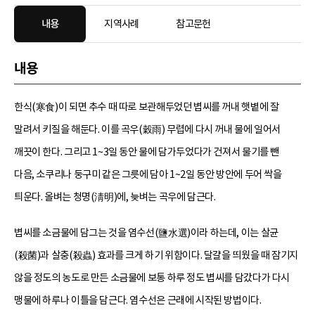
내용
지역사례
참고문헌
내용
한식(寒食)이 되면 추수 때 따로 보관해두었던 볍씨를 꺼내 햇볕에 잘
말려서 키질을 해둔다. 이를 곡우(穀雨) 무렵에 다시 꺼내 물에 일어서
깨끗이 한다. 그리고 1~3일 동안 물에 담가두었다가 건져서 물기를 뺀
다음, 소쿠리나 둥구미 같은 그릇에 담아 1~2일 동안 방안에 두어 싹을
틔운다. 올벼는 청명(淸明)에, 늦벼는 곡우에 담근다.
볍씨를 소금물에 담그는 것을 염수선(鹽水選)이라 하는데, 이는 살균
(殺菌)과 살충(殺蟲) 효과를 크게 하기 위함이다. 달걀을 띄웠을 때 잠기지
않을 정도의 농도로 만든 소금물에 보통 하루 정도 볍씨를 담갔다가 다시
맹물에 하루나 이틀을 담근다. 염수선은 근래에 시작된 방법이다.