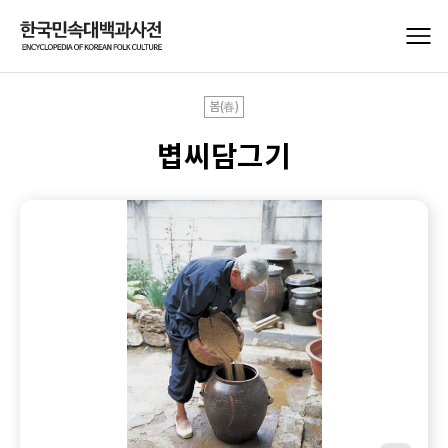
봄(春)
볍씨담그기