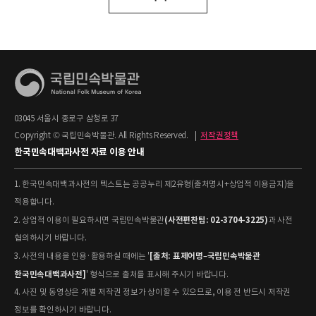
03045 서울시 종로구 삼청로 37
Copyright © 국립민속박물관. All Rights Reserved.
|
저작권정책
한국민속대백과사전 자료 이용 안내
1. 한국민속대백과사전의 텍스트는 공공누리 제2유형(출처명시+상업적 이용금지)을
적용합니다.
(사전편찬팀: 02-3704-3225)
2. 상업적 이용이 필요하시면 국립민속박물관
과 사전
협의하시기 바랍니다.
[출처: 표제어명–국립민속박물관
3. 사전의 내용을 인용·활용하실 때에는 '
한국민속대백과사전]
' 형식으로 출처를 표시해 주시기 바랍니다.
4. 사진 및 동영상은 개별 저작권 정보가 상이할 수 있으므로, 이용 전 반드시 저작권
정보를 확인하시기 바랍니다.