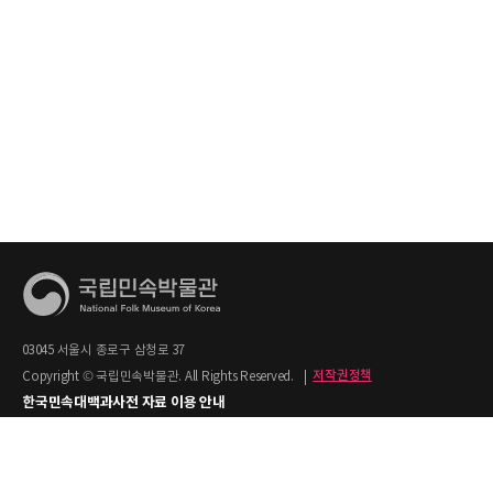
03045 서울시 종로구 삼청로 37
Copyright © 국립민속박물관. All Rights Reserved.
|
저작권정책
한국민속대백과사전 자료 이용 안내
1. 한국민속대백과사전의 텍스트는 공공누리 제2유형(출처명시+상업적 이용금지)을
적용합니다.