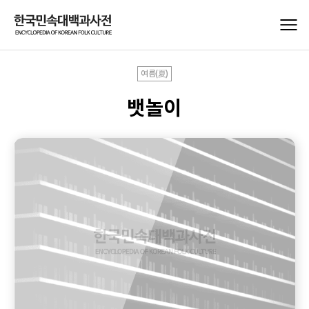
여름(夏)
뱃놀이