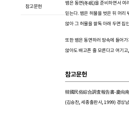
뱀은 동면(冬眠)을 준비하면서 여러
참고문헌
믿는다. 뱀은 허물을 벗은 뒤 머리
않아 그 허물을 쌀독 아래 두면 집
또한 뱀은 동면하러 땅속에 들어가기
않아도 배고픈 줄 모른다고 여기고
참고문헌
韓國民俗綜合調査報告書-慶尙南道 篇
(김승찬, 세종출판사, 1999) 경상