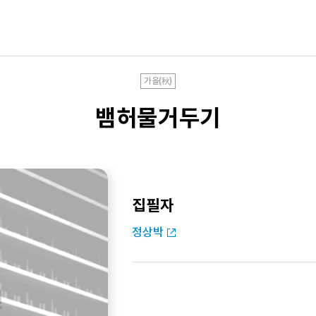
가을(秋)
뱀허물거두기
집필자
정상박