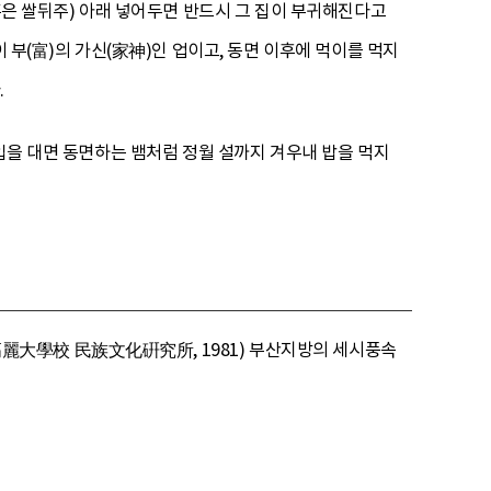
(혹은 쌀뒤주) 아래 넣어두면 반드시 그 집이 부귀해진다고
 부(富)의 가신(家神)인 업이고, 동면 이후에 먹이를 먹지
.
 입을 대면 동면하는 뱀처럼 정월 설까지 겨우내 밥을 먹지
麗大學校 民族文化硏究所, 1981) 부산지방의 세시풍속