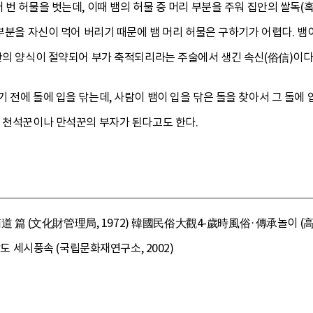
 번 허물을 벗는데, 이때 뱀의 허물 중 머리 부분을 주워 집안의 쌀독
 부분을 자신이 먹어 버리기 때문에 뱀 머리 허물은 구하기가 어렵다. 뱀이
안의 양식이 절약되어 부가 축적되리라는 주술에서 생긴 속신(俗信)이다
 전에 돌에 입을 닦는데, 사람이 뱀이 입을 닦은 돌을 찾아서 그 돌에
, 천석꾼이나 만석꾼의 부자가 된다고도 한다.
 (文化財管理局, 1972) 韓國民俗大觀4-歲時風俗·傳承놀이 (高
남도 세시풍속 (국립문화재연구소, 2002)