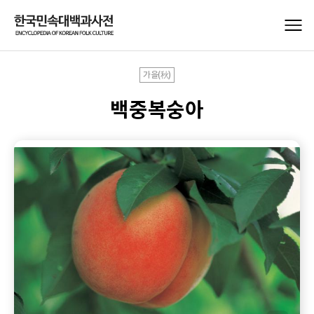
가을(秋)
백중복숭아