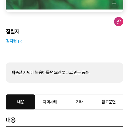
집필자
김지현
백중날 저녁에 복숭아를 먹으면 좋다고 믿는 풍속.
내용
지역사례
기타
참고문헌
내용