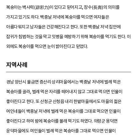
복숭아는 벽사력(辟邪力)이 있다고 믿어지고, 장수(長壽)의 의미를
가지고 있기도 하다. 백중날 저녁에 복숭아를 먹으면 여자들은
아름다워지고 남자들은 건강해진다고 한다. 또한 백중날 저녁 집안에
잡귀가 침범하는 것을 막고 잇병을 예방하기 위해 복숭아를 먹기도 한다. 이
외에도 복숭아를 먹으면 눈이 밝아진다고 믿었다.
지역사례
경남 양산시 물금면 증산리 상리마을에서는 백중날 저녁에 벌레 먹은
복숭아를 골라, 벌레 먹은 자리를 떼어내지 않고 그대로 먹으면 인물이
좋아진다고 한다. 또 산청군 산청읍 내리 한밭마을에서도 마을의 젊은
여인네들이 백중날 저녁에 벌레 먹은 복숭아를 그대로 먹으면 인물이
좋아진다고 하여 밤에 복숭아를 몰래 먹기도 하였다. 의령군 용덕면
운덕마을에도 여인들이 벌레 먹은 복숭아를 그대로 먹으면 인물이