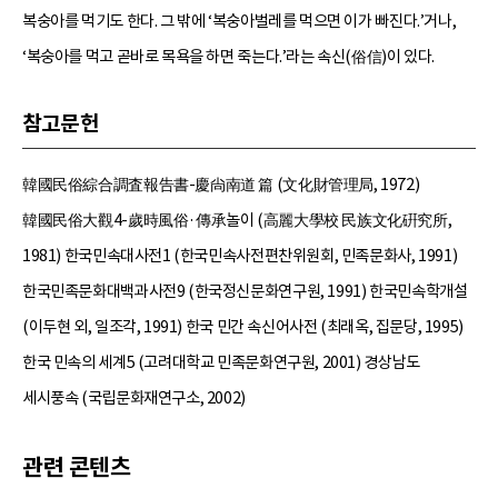
복숭아를 먹기도 한다. 그 밖에 ‘복숭아벌레를 먹으면 이가 빠진다.’거나,
‘복숭아를 먹고 곧바로 목욕을 하면 죽는다.’라는 속신(俗信)이 있다.
참고문헌
韓國民俗綜合調査報告書-慶尙南道 篇 (文化財管理局, 1972)
韓國民俗大觀4-歲時風俗·傳承놀이 (高麗大學校 民族文化硏究所,
1981) 한국민속대사전1 (한국민속사전편찬위원회, 민족문화사, 1991)
한국민족문화대백과사전9 (한국정신문화연구원, 1991) 한국민속학개설
(이두현 외, 일조각, 1991) 한국 민간 속신어사전 (최래옥, 집문당, 1995)
한국 민속의 세계5 (고려대학교 민족문화연구원, 2001) 경상남도
세시풍속 (국립문화재연구소, 2002)
관련 콘텐츠