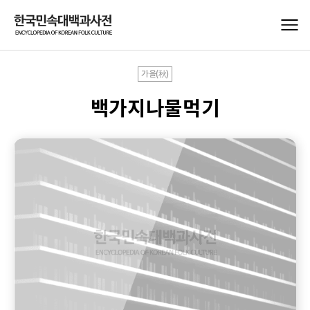
가을(秋)
백가지나물먹기