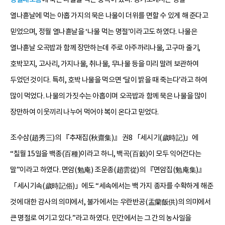
열나흗날에 먹는 아홉 가지의 묵은 나물이 더위를 면할 수 있게 해 준다고
믿었으며, 정월 열나흗날을 ‘나물 먹는 명절’이라고도 하였다. 나물은
열나흗날 오곡밥과 함께 장만하는데 주로 아주까리나물, 고구마 줄기,
호박꼬지, 고사리, 가지나물, 취나물, 무나물 등을 미리 말려 보관하여
두었던 것이다. 특히, 호박 나물을 먹으면 ‘달이 밝을 때 죽는다’라고 하여
많이 먹었다. 나물의 가짓수는 아홉이며 오곡밥과 함께 묵은 나물을 많이
장만하여 이웃끼리 나누어 먹어야 복이 온다고 믿었다.
조수삼(趙秀三)의 『추재집(秋齋集)』 권8 「세시기(歲時記)」에
“칠월 15일을 백종(百種)이라고 하니, 백곡(百穀)이 모두 익어간다는
말”이라고 하였다. 면암(勉庵) 조운종(趙雲從)의 『면암집(勉庵集)』
「세시기속(歲時記俗)」에도 “세속에서는 백 가지 종자를 수확하게 해준
것에 대한 감사의 의미에서, 불가에서는 우란반공(盂蘭飯供)의 의미에서
큰 명절로 여기고 있다.”라고 하였다. 민간에서는 그 간의 농사일을