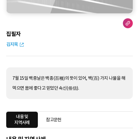
집필자
김지욱
7월 15일 백중날은 백종(百種)의 뜻이 있어, 백(百) 가지 나물을 해
먹으면 몸에 좋다고 믿었던 속신(俗信).
내용 및
참고문헌
지역사례