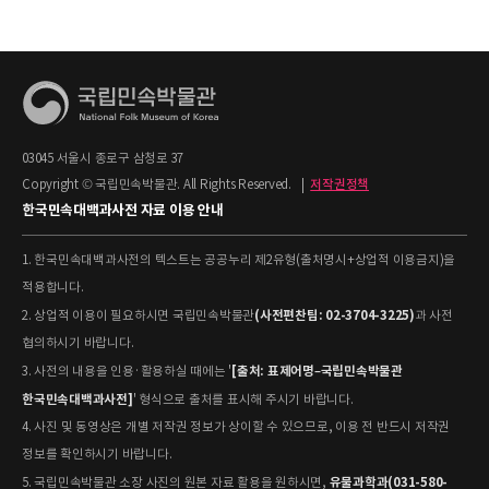
03045 서울시 종로구 삼청로 37
Copyright © 국립민속박물관. All Rights Reserved.
|
저작권정책
한국민속대백과사전 자료 이용 안내
1. 한국민속대백과사전의 텍스트는 공공누리 제2유형(출처명시+상업적 이용금지)을
적용합니다.
(사전편찬팀: 02-3704-3225)
2. 상업적 이용이 필요하시면 국립민속박물관
과 사전
협의하시기 바랍니다.
[출처: 표제어명–국립민속박물관
3. 사전의 내용을 인용·활용하실 때에는 '
한국민속대백과사전]
' 형식으로 출처를 표시해 주시기 바랍니다.
4. 사진 및 동영상은 개별 저작권 정보가 상이할 수 있으므로, 이용 전 반드시 저작권
정보를 확인하시기 바랍니다.
유물과학과(031-580-
5. 국립민속박물관 소장 사진의 원본 자료 활용을 원하시면,