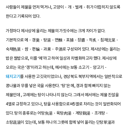
사람들이 제물을 먼저 먹거나, 고양이・개・벌레・쥐가 더럽히지 않도록
한다고 기록되어 있다.
가정마다 제사상에 올리는 제물의 가짓수에는 크게 차이가 없다.
기본적으로 메・갱羹・탕湯・면麵・포脯・장醬・적炙・침채沈菜・
숙채熟菜・쌈・편䭏・과果・주酒로 구성되어 있다. 제사상에는 올리는
밥은 쌀밥으로, 이를 ‘메’라고 하여 일상과 차별화하고자 했다. 제사상에
오르는 국은 ‘갱’이라고 하는데, 예서에는 보통 소고기・양고기・
돼지고기
를 사용한 고깃국이었으나, 경상북도 북부지역에서는 일반적으로
콩나물과 무를 넣은 국을 사용한다. ‘탕’은 메, 갱과 함께 빠지지 않는
제물인데 , 고례에는 탕이 나타나지 않는다. 그래서 예서에는 제물 진설을
4열로 규정하고 있으나, 탕을 사용함으로써5열로 차리는 것이 일반화되어
있다. 탕의 종류로는 어탕魚湯・육탕肉湯・계탕鷄湯・조개탕・
소탕蔬湯이 있는데, 보통 하나의 그릇에 함께 넣어 올리는 단탕單湯과