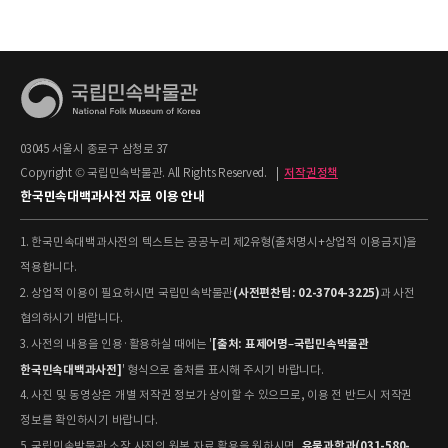
03045 서울시 종로구 삼청로 37
Copyright © 국립민속박물관. All Rights Reserved.
|
저작권정책
한국민속대백과사전 자료 이용 안내
1. 한국민속대백과사전의 텍스트는 공공누리 제2유형(출처명시+상업적 이용금지)을
적용합니다.
(사전편찬팀: 02-3704-3225)
2. 상업적 이용이 필요하시면 국립민속박물관
과 사전
협의하시기 바랍니다.
[출처: 표제어명–국립민속박물관
3. 사전의 내용을 인용·활용하실 때에는 '
한국민속대백과사전]
' 형식으로 출처를 표시해 주시기 바랍니다.
4. 사진 및 동영상은 개별 저작권 정보가 상이할 수 있으므로, 이용 전 반드시 저작권
정보를 확인하시기 바랍니다.
유물과학과(031-580-
5. 국립민속박물관 소장 사진의 원본 자료 활용을 원하시면,