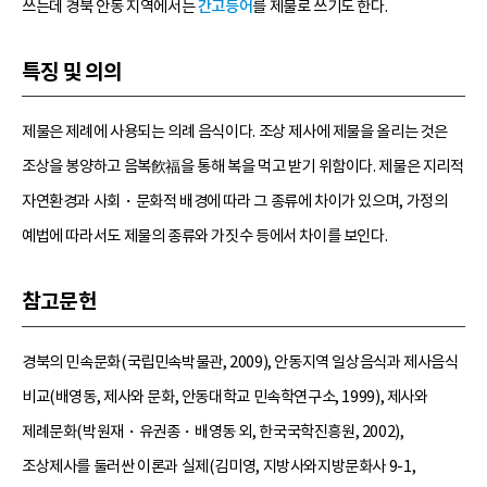
쓰는데 경북 안동 지역에서는
간고등어
를 제물로 쓰기도 한다.
특징 및 의의
제물은 제례에 사용되는 의례 음식이다. 조상 제사에 제물을 올리는 것은
조상을 봉양하고 음복飮福을 통해 복을 먹고 받기 위함이다. 제물은 지리적
자연환경과 사회・문화적 배경에 따라 그 종류에 차이가 있으며, 가정의
예법에 따라서도 제물의 종류와 가짓수 등에서 차이를 보인다.
참고문헌
경북의 민속문화(국립민속박물관, 2009), 안동지역 일상음식과 제사음식
비교(배영동, 제사와 문화, 안동대학교 민속학연구소, 1999), 제사와
제례문화(박원재・유권종・배영동 외, 한국국학진흥원, 2002),
조상제사를 둘러싼 이론과 실제(김미영, 지방사와지방문화사 9-1,