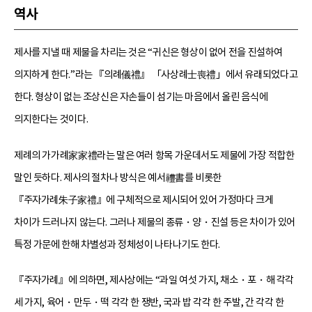
역사
제사를 지낼 때 제물을 차리는 것은 “귀신은 형상이 없어 전을 진설하여
의지하게 한다.”라는 『의례儀禮』 「사상례士喪禮」에서 유래되었다고
한다. 형상이 없는 조상신은 자손들이 섬기는 마음에서 올린 음식에
의지한다는 것이다.
제례의 가가례家家禮라는 말은 여러 항목 가운데서도 제물에 가장 적합한
말인 듯하다. 제사의 절차나 방식은 예서禮書를 비롯한
『주자가례朱子家禮』에 구체적으로 제시되어 있어 가정마다 크게
차이가 드러나지 않는다. 그러나 제물의 종류・양・진설 등은 차이가 있어
특정 가문에 한해 차별성과 정체성이 나타나기도 한다.
『주자가례』에 의하면, 제사상에는 “과일 여섯 가지, 채소・포・해 각각
세 가지, 육어・만두・떡 각각 한 쟁반, 국과 밥 각각 한 주발, 간 각각 한