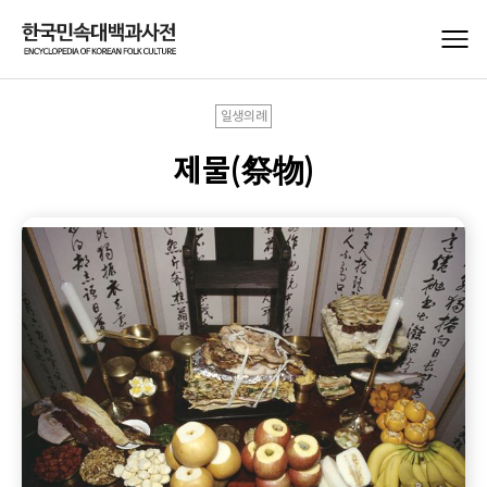
일생의례
제물(祭物)