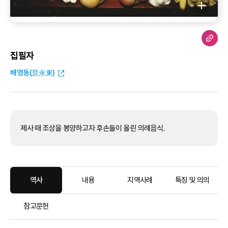
집필자
배영동(裵永東)
제사 때 조상을 봉양하고자 후손들이 올린 의례음식.
역사
내용
지역사례
특징 및 의의
참고문헌