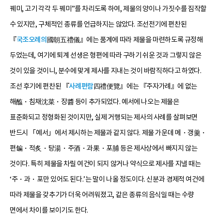
꿰미, 고기 각각 두 꿰미”를 차리도록 하여, 제물의 양이나 가짓수를 짐작할
수 있지만, 구체적인 종류를 언급하지는 않았다. 조선전기에 편찬된
『
국조오례의
國朝五禮儀』에는 품계에 따라 제물을 마련하도록 규정해
두었는데, 여기에 퇴계 선생은 형편에 따라 구하기 쉬운 것과 그렇지 않은
것이 있을 것이니, 분수에 맞게 제사를 지내는 것이 바람직하다고 하였다.
조선 후기에 편찬된 『
사례편람
四禮便覽』에는 『주자가례』에 없는
해醢・침채沈菜・장醬 등이 추가되었다. 예서에 나오는 제물은
표준화되고 정형화된 것이지만, 실제 거행되는 제사의 사례를 살펴보면
반드시 「예서」에서 제시하는 제물과 같지 않다. 제물 가운데 메・갱羹・
편䭏・적炙・탕湯・주酒・과果・포脯 등은 제사상에서 빠지지 않는
것이다. 특히 제물을 차릴 여건이 되지 않거나 약식으로 제사를 지낼 때는
‘주・과・포만 있어도 된다.’는 말이 나올 정도이다. 신분과 경제적 여건에
따라 제물을 갖추기가 더욱 어려워졌고, 같은 종류의 음식일 때는 수량
면에서 차이를 보이기도 한다.