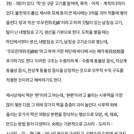
3탕・5탕이 있다. ‘적’은 구운 고기를 말하며, 육적・어적・계적의 3적이
있다. 불천위不遷位 제사와 묘제 등의 큰 제사에는 3적을 괴어 적틀에 쌓아
올린다. 탕과 적은 ‘우모린羽毛鱗’이라고 하여 깃털이 있는 날짐승 고기,
털이 난 네발짐승 고기, 생선을 기본으로 한다. 도적을 쌓을 때는
하단에서부터 생선, 네발짐승 고기, 날짐승 고기순으로 쌓는데,
‘우모린개羽毛鱗蚧’라고 하여 가장 하단에 바다에 사는 패각류貝殼類를
추가하기도 한다. 이러한 구조는 수중지하계・수중계 동물성 음식, 지상계
동물성 음식, 천상계 동물성 음식을 상징하는 것으로 우주적 수직 구도를
적용한 것이라고 해석하기도 한다.
제사상에서 떡은 ‘편’이라고 하는데, ‘본편’이라고 불리는 시루떡을 가장
많이 쌓은 다음 그 위에 갖가지 떡을 층층이 괴어 높인다. 시루떡 위에
올리는 갖가지 떡은 외형상 본편을 장식하는 형상으로 모양, 색, 재료,
만드는 방법 등이 다양하다. 숙채는 기본적으로 고사리・도라지・
시금치・무・콩나물・미나리 등으로 구성되고, 삼채소라고 하여 세 가지