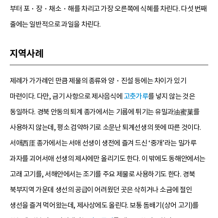
부터 포・장・채소・해를 차리고 가장 오른쪽에 식혜를 차린다. 다섯 번째
줄에는 일반적으로 과일을 차린다.
지역사례
제례가 가가례인 만큼 제물의 종류와 양・진설 등에는 차이가 있기
마련이다. 다만, 금기 사항으로 제사음식에
고춧가루
를 넣지 않는 것은
동일하다. 경북 안동의 퇴계 종가에서는 기름에 튀기는 유밀과油蜜菓를
사용하지 않는데, 평소 검약하기로 소문난 퇴계선생의 뜻에 따른 것이다.
서애西厓 종가에서는 서애 선생이 생전에 즐겨 드신 ‘중개’라는 밀가루
과자를 괴어서애 선생의 제사에만 올리기도 한다. 이 밖에도 동해안에서는
고래 고기를, 서해안에서는 조기를 주요 제물로 사용하기도 한다. 경북
북부지역 가운데 생선의 공급이 어려웠던 곳은 삭히거나 소금에 절인
생선을 즐겨 먹어왔는데, 제사상에도 올린다. 보통 돔배기(상어 고기)를